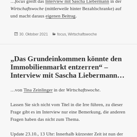
…
focus
greift das
Interview mit Sascha Liebermann
in der
Wirtschaftswoche
(mittlerweile hinter Bezahlschranke) auf
und macht daraus
eigenen Beitrag
.
Veröffentlicht
Kategorien
30. Oktober 2021
focus
,
Wirtschaftswoche
am
„Das Grundeinkommen könnte den
Immobilienmarkt entzerren“ –
Interview mit Sascha Liebermann…
…von
Tina Zeinlinger
in der
Wirtschaftswoche
.
Lassen Sie sich nicht vom Titel in die Irre führen, zu dieser
Frage gibt es im Interview nur eine Bemerkung, die anderen
Fragen haben das nicht zum Thema.
Update 23.10., 13 Uhr: Innerhalb kürzester Zeit ist nun der