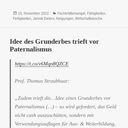
Veröffentlicht
Kategorien
15. November 2022
Fachkräftemangel
,
Fähigkeiten
,
am
Fertigkeiten
,
Jannik Deters
,
Neigungen
,
Wirtschaftswoche
Idee des Grunderbes trieft vor
Paternalismus
https://t.co/v6Mqn8QZCE
Prof. Thomas Straubhaar:
„Zudem trieft die…Idee eines Grunderbes vor
Paternalismus (…) – so wird gefordert, das Geld
nicht cash auszuschütten, sondern mit
Verwendungsauflagen für Aus- & Weiterbildung,