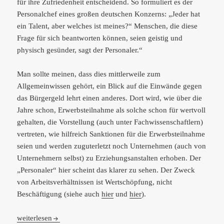
für ihre Zufriedenheit entscheidend. So formuliert es der
Personalchef eines großen deutschen Konzerns: „Jeder hat
ein Talent, aber welches ist meines?“ Menschen, die diese
Frage für sich beantworten können, seien geistig und
physisch gesünder, sagt der Personaler.“
Man sollte meinen, dass dies mittlerweile zum
Allgemeinwissen gehört, ein Blick auf die Einwände gegen
das Bürgergeld lehrt einen anderes. Dort wird, wie über die
Jahre schon, Erwerbsteilnahme als solche schon für wertvoll
gehalten, die Vorstellung (auch unter Fachwissenschaftlern)
vertreten, wie hilfreich Sanktionen für die Erwerbsteilnahme
seien und werden zuguterletzt noch Unternehmen (auch von
Unternehmern selbst) zu Erziehungsanstalten erhoben. Der
„Personaler“ hier scheint das klarer zu sehen. Der Zweck
von Arbeitsverhältnissen ist Wertschöpfung, nicht
Beschäftigung (siehe auch
hier
und
hier
).
„Warum so leidenschaftlich übers Grundeinkommen gestritten wi
weiterlesen