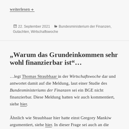
„Eine Grundsicherung, die keiner will“ – eine Antwort auf Thom
weiterlesen
Veröffentlicht
Kategorien
22. September 2021
Bundesministerium der Finanzen
,
am
Gutachten
,
Wirtschaftswoche
„Warum das Grundeinkommen sehr
wohl finanzierbar ist“…
…legt
Thomas Straubhaar
in der
Wirtschaftswoche
dar und
antwortet damit auf die Meldung, laut einer Studie des
Bundesministeriums der Finanzen
sei ein BGE nicht
finanzierbar. Diese Meldung hatten wir auch kommentiert,
siehe
hier
.
Ähnlich wie Straubhaar hier hatte einst Gregory Mankiw
argumentiert, siehe
hier
. In dieser Frage sei auch an die