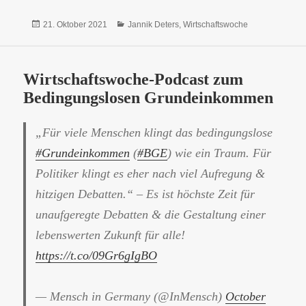
Veröffentlicht
Kategorien
21. Oktober 2021
Jannik Deters
,
Wirtschaftswoche
am
Wirtschaftswoche-Podcast zum
Bedingungslosen Grundeinkommen
„Für viele Menschen klingt das bedingungslose
#Grundeinkommen
(
#BGE
) wie ein Traum. Für
Politiker klingt es eher nach viel Aufregung &
hitzigen Debatten.“ – Es ist höchste Zeit für
unaufgeregte Debatten & die Gestaltung einer
lebenswerten Zukunft für alle!
https://t.co/09Gr6gIgBO
— Mensch in Germany (@InMensch)
October