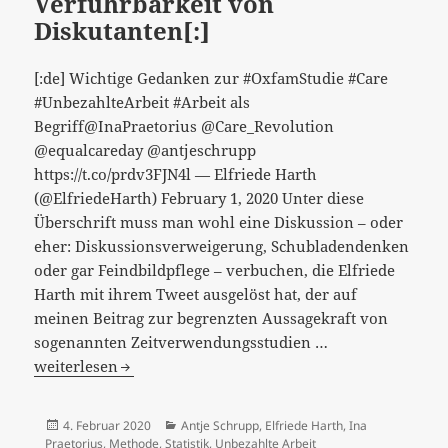
Verführbarkeit von
dazu
Diskutanten[:]
der
Boden
bereitet
[:de] Wichtige Gedanken zur #OxfamStudie #Care
werden
#UnbezahlteArbeit #Arbeit als
könnte…
Begriff@InaPraetorius @Care_Revolution
[:]
@equalcareday @antjeschrupp
https://t.co/prdv3FJN4l — Elfriede Harth
(@ElfriedeHarth) February 1, 2020 Unter diese
Überschrift muss man wohl eine Diskussion – oder
eher: Diskussionsverweigerung, Schubladendenken
oder gar Feindbildpflege – verbuchen, die Elfriede
Harth mit ihrem Tweet ausgelöst hat, der auf
meinen Beitrag zur begrenzten Aussagekraft von
[:de]Unbezahlte
sogenannten Zeitverwendungsstudien …
Arbeit,
weiterlesen
„vorgeschützte
Methodenkritik“
Veröffentlicht
Kategorien
4. Februar 2020
Antje Schrupp
,
Elfriede Harth
,
Ina
und
am
Praetorius
,
Methode
,
Statistik
,
Unbezahlte Arbeit