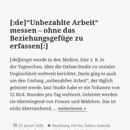
die
Verführbarkeit
von
[:de]“Unbezahlte Arbeit“
Diskutanten[:]
messen – ohne das
Beziehungsgefüge zu
erfassen[:]
[:de]Jüngst wurde in den Medien, hier z. B. in
der Tagesschau, über die Oxfam-Studie zu sozialer
Ungleichheit weltweit berichtet. Darin ging es auch
um den Umfang „unbezahlter Arbeit“, der täglich
geleistet werde, laut Studie habe er ein Volumen von
12 Mrd. Stunden pro Tag weltweit. Geleistet werden
sie überwiegend von Frauen und Mädchen. Das ist
[:de]“Unbezahlte
nicht überraschend, …
weiterlesen
Arbeit“
messen
Veröffentlicht
Kategorien
23. Januar 2020
Beziehung
,
Familie
,
Oxfam
,
Statistik
,
–