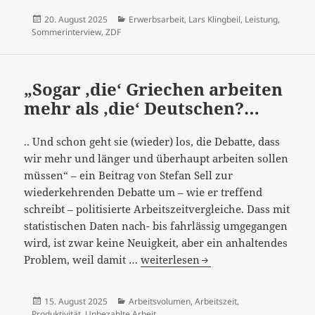
sein,
Veröffentlicht
Kategorien
20. August 2025
Erwerbsarbeit
,
Lars Klingbeil
,
Leistung
,
es
am
Sommerinterview
,
ZDF
muss
sich
lohnen,
„Sogar ‚die‘ Griechen arbeiten
…
mehr als ‚die‘ Deutschen?…
.. Und schon geht sie (wieder) los, die Debatte, dass
wir mehr und länger und überhaupt arbeiten sollen
müssen“ – ein Beitrag von Stefan Sell zur
wiederkehrenden Debatte um – wie er treffend
schreibt – politisierte Arbeitszeitvergleiche. Dass mit
statistischen Daten nach- bis fahrlässig umgegangen
wird, ist zwar keine Neuigkeit, aber ein anhaltendes
„Sogar
Problem, weil damit …
weiterlesen
‚die‘
Griechen
Veröffentlicht
Kategorien
15. August 2025
Arbeitsvolumen
,
Arbeitszeit
,
arbeiten
am
Produktivität
,
Unbezahlte Arbeit