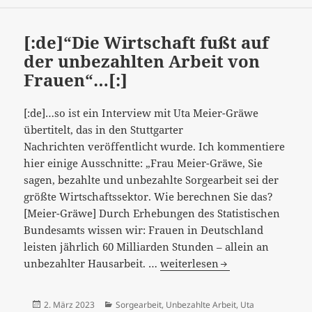
[:]
[:de]“Die Wirtschaft fußt auf
der unbezahlten Arbeit von
Frauen“…[:]
[:de]…so ist ein Interview mit Uta Meier-Gräwe
übertitelt, das in den Stuttgarter
Nachrichten veröffentlicht wurde. Ich kommentiere
hier einige Ausschnitte: „Frau Meier-Gräwe, Sie
sagen, bezahlte und unbezahlte Sorgearbeit sei der
größte Wirtschaftssektor. Wie berechnen Sie das?
[Meier-Gräwe] Durch Erhebungen des Statistischen
Bundesamts wissen wir: Frauen in Deutschland
leisten jährlich 60 Milliarden Stunden – allein an
[:de]“Die
unbezahlter Hausarbeit. …
weiterlesen
Wirtschaft
fußt
Veröffentlicht
Kategorien
2. März 2023
Sorgearbeit
,
Unbezahlte Arbeit
,
Uta