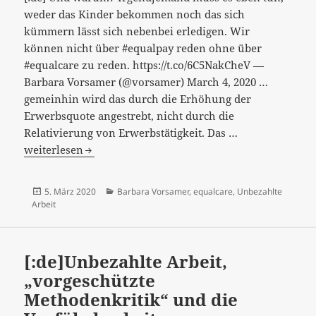
weder das Kinder bekommen noch das sich
kümmern lässt sich nebenbei erledigen. Wir
können nicht über #equalpay reden ohne über
#equalcare zu reden. https://t.co/6C5NakCheV —
Barbara Vorsamer (@vorsamer) March 4, 2020 …
gemeinhin wird das durch die Erhöhung der
Erwerbsquote angestrebt, nicht durch die
[:de]“Unbezahl
Relativierung von Erwerbstätigkeit. Das …
Arbeit“
weiterlesen
–
die
Veröffentlicht
Kategorien
5. März 2020
Barbara Vorsamer
,
equalcare
,
Unbezahlte
Frage
am
Arbeit
ist
nur,
wie
[:de]Unbezahlte Arbeit,
einem
„vorgeschützte
anderen
Methodenkritik“ und die
Verhältnis