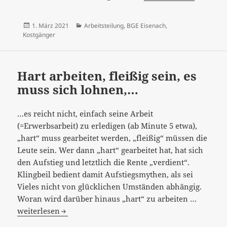
Maxime
„Von
Veröffentlicht
Kategorien
1. März 2021
Arbeitsteilung
,
BGE Eisenach
,
der
am
Kostgänger
eigenen
Hände
Arbeit
Hart arbeiten, fleißig sein, es
leben“
muss sich lohnen,…
übersieht
die
…es reicht nicht, einfach seine Arbeit
Abhängigkeit
(=Erwerbsarbeit) zu erledigen (ab Minute 5 etwa),
durch
„hart“ muss gearbeitet werden, „fleißig“ müssen die
Arbeitsteilung
Leute sein. Wer dann „hart“ gearbeitet hat, hat sich
und
den Aufstieg und letztlich die Rente „verdient“.
unbezahlte
Klingbeil bedient damit Aufstiegsmythen, als sei
Vorleistungen
Vieles nicht von glücklichen Umständen abhängig.
anderer[:]
Hart
Woran wird darüber hinaus „hart“ zu arbeiten …
arbeiten
weiterlesen
fleißig