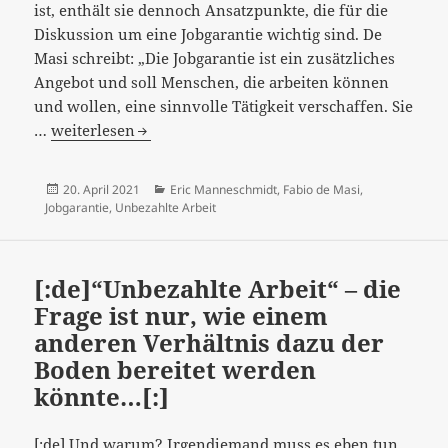
ist, enthält sie dennoch Ansatzpunkte, die für die
Diskussion um eine Jobgarantie wichtig sind. De
Masi schreibt: „Die Jobgarantie ist ein zusätzliches
Angebot und soll Menschen, die arbeiten können
und wollen, eine sinnvolle Tätigkeit verschaffen. Sie
[:de]Frage
…
weiterlesen
beantwortet?
Fabio
Veröffentlicht
Kategorien
20. April 2021
Eric Manneschmidt
,
Fabio de Masi
,
de
am
Jobgarantie
,
Unbezahlte Arbeit
Masi
nochmals
zu
[:de]“Unbezahlte Arbeit“ – die
Jobgarantie,
Frage ist nur, wie einem
Grundsicherung
anderen Verhältnis dazu der
und
Boden bereitet werden
unbezahlte
könnte…[:]
Arbeit[:]
[:de] Und warum? Irgendjemand muss es eben tun,