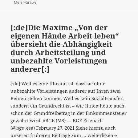
auf
am
Meier-Gräwe
der
unbezahlten
Arbeit
[:de]Die Maxime „Von der
von
eigenen Hände Arbeit leben“
Frauen“…
übersieht die Abhängigkeit
[:]
durch Arbeitsteilung und
unbezahlte Vorleistungen
anderer[:]
[:de] Weil es eine Illusion ist, dass sie ohne
unbezahlte Vorleistungen anderer auf Ihren zwei
Beinen stehen können. Weil es kein Sozialtransfer,
sondern ein Grundrecht ist – wie Ihnen heute auch
schon der Grundfreibetrag in der Einkommensteuer
gewährt wird. #BGE (MS) — BGE Eisenach
(@bge_esa) February 27, 2021 Siehe hierzu auch
[:de]Die
unseren früheren Beiträge zum …
weiterlesen