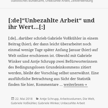
am
Statistisches Bundesamt
,
Unbezahlte Arbeit
,
Zeitverwendung
ohne
das
Beziehungsgefüge
[:de]“Unbezahlte Arbeit“ und
zu
ihr Wert…[:]
erfassen[:]
[:de]…darüber schrieb Gabriele Voßkühler in einem
Beitrag (hier), der dann leicht überarbeitet noch
einmal wenige Tage später Anfang Januar (hier) auf
Welt online erschienen ist. Obwohl mit Gabriele
Winker und Antje Schrupp zwei Befürworterinnen
des Bedingungslosen Grundeinkommens zitiert
werden, bleibt der Vorschlag selbst unerwähnt. Eine
ausführliche Betrachtung aus Sicht der Statistik
[:de]“Unbezahlte
finden Sie hier, Kommentare …
weiterlesen
Arbeit“
und
Veröffentlicht
Kategorien
22. Mai 2018
Antje Schrupp
,
Arbeitsvolumen
,
Die Welt
,
ihr
am
Gabriele Voßkühler
,
Gabriele Winker
,
Unbezahlte Arbeit
Wert…