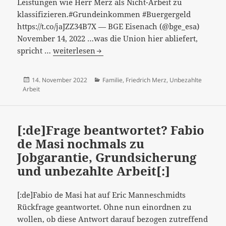
Leistungen wie Herr Merz als Nicht-Arbeit zu
klassifizieren.#Grundeinkommen #Buergergeld
https://t.co/jaJZZ34B7X — BGE Eisenach (@bge_esa)
November 14, 2022 …was die Union hier abliefert,
[:de]Einst
spricht …
weiterlesen
hatte
„unbezahlte
Veröffentlicht
Kategorien
14. November 2022
Familie
,
Friedrich Merz
,
Unbezahlte
Arbeit“
am
Arbeit
in
der
CDU
[:de]Frage beantwortet? Fabio
noch
de Masi nochmals zu
ein
Jobgarantie, Grundsicherung
gewisses
und unbezahlte Arbeit[:]
Ansehen,
…
[:de]Fabio de Masi hat auf Eric Manneschmidts
[:]
Rückfrage geantwortet. Ohne nun einordnen zu
wollen, ob diese Antwort darauf bezogen zutreffend