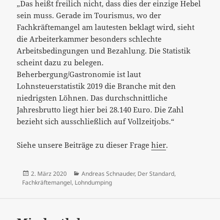
„Das heißt freilich nicht, dass dies der einzige Hebel
sein muss. Gerade im Tourismus, wo der
Fachkräftemangel am lautesten beklagt wird, sieht
die Arbeiterkammer besonders schlechte
Arbeitsbedingungen und Bezahlung. Die Statistik
scheint dazu zu belegen.
Beherbergung/Gastronomie ist laut
Lohnsteuerstatistik 2019 die Branche mit den
niedrigsten Löhnen. Das durchschnittliche
Jahresbrutto liegt hier bei 28.140 Euro. Die Zahl
bezieht sich ausschließlich auf Vollzeitjobs.“
Siehe unsere Beiträge zu dieser Frage
hier
.
Veröffentlicht
Kategorien
2. März 2020
Andreas Schnauder
,
Der Standard
,
am
Fachkräftemangel
,
Lohndumping