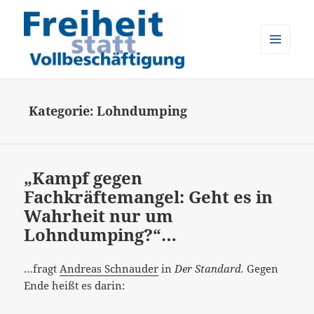
MENÜ
UND
Freiheit statt Vollbeschäftigung
WIDGETS
Kategorie:
Lohndumping
„Kampf gegen
Fachkräftemangel: Geht es in
Wahrheit nur um
Lohndumping?“…
…fragt
Andreas Schnauder
in
Der Standard.
Gegen
Ende heißt es darin: