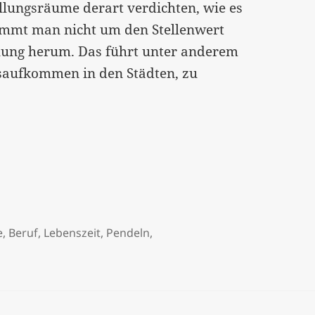
Ballungsräume derart verdichten, wie es
kommt man nicht um den Stellenwert
lung herum. Das führt unter anderem
rsaufkommen in den Städten, zu
enszeit, die nicht mehr wiederkehrt[:]
e
,
Beruf
,
Lebenszeit
,
Pendeln
,