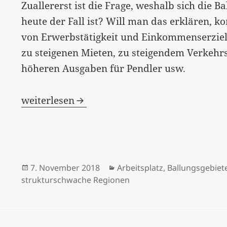
Zuallererst ist die Frage, weshalb sich die 
heute der Fall ist? Will man das erklären, 
von Erwerbstätigkeit und Einkommenserzie
zu steigenen Mieten, zu steigendem Verkeh
höheren Ausgaben für Pendler usw.
[:de]“Pendler-Wahnsinn“ – und verlorene Leb
weiterlesen
Veröffentlicht
Kategorien
7. November 2018
Arbeitsplatz
,
Ballungsgebiet
am
strukturschwache Regionen