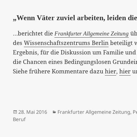
„Wenn Väter zuviel arbeiten, leiden d
…berichtet die
üb
Frankfurter Allgemeine Zeitung
des
Wissenschaftszentrums Berlin
beteiligt
Ergebnis, für die Diskussion um Familie un
die Chancen eines Bedingungslosen Grundei
Siehe frühere Kommentare dazu
hier
,
hier
u
Veröffentlicht
Kategorien
28. Mai 2016
Frankfurter Allgemeine Zeitung
,
P
am
Beruf