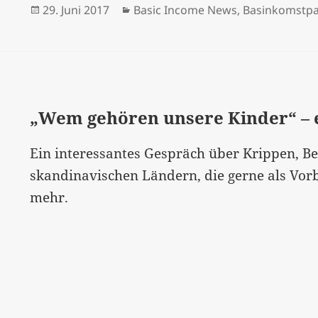
Veröffentlicht
Kategorien
29. Juni 2017
Basic Income News
,
Basinkomstpa
am
„Wem gehören unsere Kinder“ – e
Ein interessantes Gespräch über Krippen, Be
skandinavischen Ländern, die gerne als Vo
mehr.