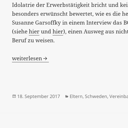
Idolatrie der Erwerbstätigkeit bricht und ke
besonders erwünscht bewertet, wie es die heut
Susanne Garsoffky in einem Interview das BG
(siehe
hier
und
hier
), einen Ausweg aus nich
Beruf zu weisen.
„Die Luxusmütter“ – und das Bedingungsl
weiterlesen
Veröffentlicht
Kategorien
18. September 2017
Eltern
,
Schweden
,
Vereinba
am