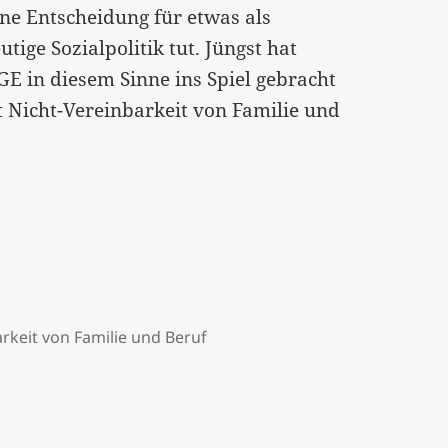
ine Entscheidung für etwas als
ige Sozialpolitik tut. Jüngst hat
E in diesem Sinne ins Spiel gebracht
t Nicht-Vereinbarkeit von Familie und
ose Grundeinkommen
rkeit von Familie und Beruf