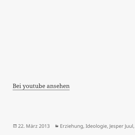
Bei youtube ansehen
Veröffentlicht
Kategorien
22. März 2013
Erziehung
,
Ideologie
,
Jesper Juul
am