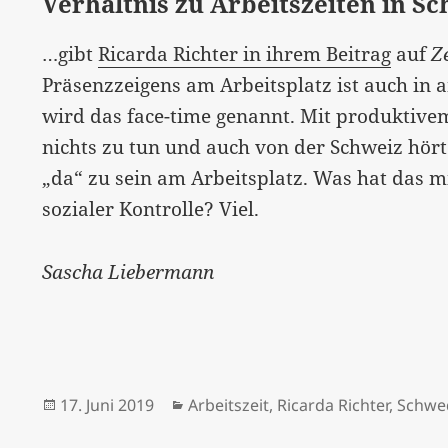
Verhältnis zu Arbeitszeiten in 
…gibt
Ricarda Richter in ihrem Beitrag
auf
Z
Präsenzzeigens am Arbeitsplatz ist auch in
wird das face-time genannt. Mit produktivem
nichts zu tun und auch von der Schweiz hörte
„da“ zu sein am Arbeitsplatz. Was hat das m
sozialer Kontrolle? Viel.
Sascha Liebermann
Veröffentlicht
Kategorien
17. Juni 2019
Arbeitszeit
,
Ricarda Richter
,
Schwe
am