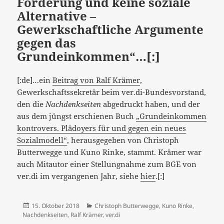
Forderung und keine soziale
Alternative –
Gewerkschaftliche Argumente
gegen das
Grundeinkommen“…[:]
[:de]…ein
Beitrag von Ralf Krämer
,
Gewerkschaftssekretär beim ver.di-Bundesvorstand,
den die
Nachdenkseiten
abgedruckt haben, und der
aus dem jüngst erschienen Buch
„Grundeinkommen
kontrovers. Plädoyers für und gegen ein neues
Sozialmodell“
, herausgegeben von Christoph
Butterwegge und Kuno Rinke, stammt. Krämer war
auch Mitautor einer Stellungnahme zum BGE von
ver.di im vergangenen Jahr, siehe
hier
.[:]
Veröffentlicht
Kategorien
15. Oktober 2018
Christoph Butterwegge
,
Kuno Rinke
,
am
Nachdenkseiten
,
Ralf Krämer
,
ver.di