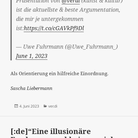
Präsentation von
@verdi
(kunst & kultur)
ist die aktuellste & beste Argumentation,
die mir je untergekommen
ist:
https://t.co/cGAVkPf9Dl
— Uwe Fuhrmann (@Uwe_Fuhrmann_)
June 1, 2023
Als Orientierung ein hilfreiche Einordnung.
Sascha Liebermann
Veröffentlicht
Kategorien
4. Juni 2023
ver.di
am
[:de]“Eine illusionäre