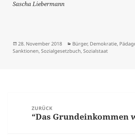
Sascha Liebermann
Veröffentlicht
Kategorien
28. November 2018
Bürger
,
Demokratie
,
Pädag
am
Sanktionen
,
Sozialgesetzbuch
,
Sozialstaat
Beitrags-
Navigation
ZURÜCK
“Das Grundeinkommen 
Vorheriger
Beitrag: