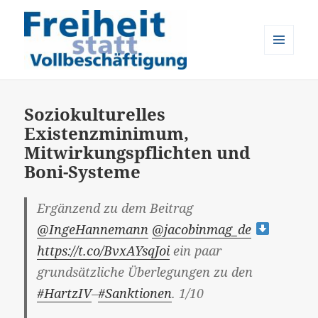
MENÜ
UND
Freiheit statt Vollbeschäftigung
WIDGETS
Soziokulturelles
Existenzminimum,
Mitwirkungspflichten und
Boni-Systeme
Ergänzend zu dem Beitrag
@IngeHannemann
@jacobinmag_de
https://t.co/BvxAYsqJoi
ein paar
grundsätzliche Überlegungen zu den
#HartzIV
–
#Sanktionen
. 1/10