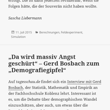
erfolgt. Die ist dann jederzeit revidierbar, wenn sie
Folgen hätte, die der Souverän nicht haben wollte.
Sascha Liebermann
Veröffentlicht
Kategorien
11. Juli 2015
Berechnungen
,
Feldexperiment
,
am
Simulation
„Da wird massiv Angst
geschürt“ – Gerd Bosbach zum
„Demografiegipfel“
Auf
tagesschau.de
findet sich ein
Interview mit Gerd
Bosbach
, der Statistik, Mathematik und Empirik an
der Fachhochschule Koblenz lehrt. Interessant ist
es, um die Debatte über demographischen Wandel
einzuschätzen, aber auch, um etwas über die