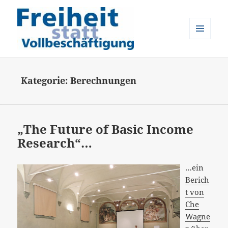
MENÜ
UND
Freiheit statt Vollbeschäftigung
WIDGETS
Kategorie:
Berechnungen
„The Future of Basic Income
Research“…
…ein
Berich
t von
Che
Wagne