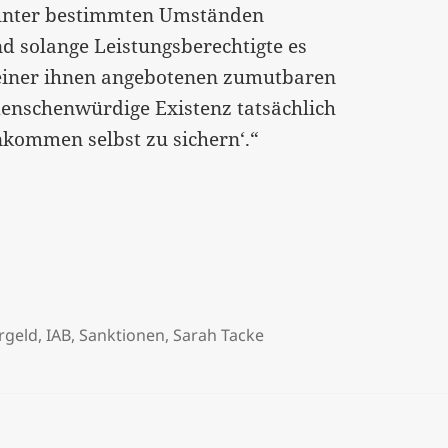
 unter bestimmten Umständen
 solange Leistungsberechtigte es
einer ihnen angebotenen zumutbaren
e menschenwürdige Existenz tatsächlich
nkommen selbst zu sichern‘.“
rgeld
,
IAB
,
Sanktionen
,
Sarah Tacke