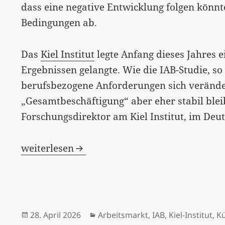
dass eine negative Entwicklung folgen könn
Bedingungen ab.
Das
Kiel Institut
legte Anfang dieses Jahres e
Ergebnissen gelangte. Wie die IAB-Studie, so
berufsbezogene Anforderungen sich verände
„Gesamtbeschäftigung“ aber eher stabil blei
Forschungsdirektor am Kiel Institut, im Deut
Ja, nein, vielleicht, aber sicher in zehn Jahr
weiterlesen
Veröffentlicht
Kategorien
28. April 2026
Arbeitsmarkt
,
IAB
,
Kiel-Institut
,
Kü