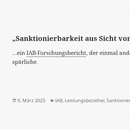
am
„Sanktionierbarkeit aus Sicht v
…ein
IAB-Forschungsbericht
, der einmal an
spärliche.
Veröffentlicht
Kategorien
9. März 2025
IAB
,
Leistungsbezieher
,
Sanktione
am