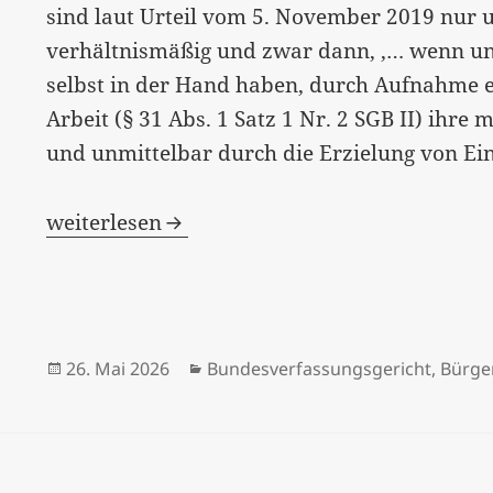
sind laut Urteil vom 5. November 2019 nur
verhältnismäßig und zwar dann, ‚… wenn und
selbst in der Hand haben, durch Aufnahme 
Arbeit (§ 31 Abs. 1 Satz 1 Nr. 2 SGB II) ihr
und unmittelbar durch die Erzielung von Ei
„Leben ohne Leistung?“ – ein Nachtrag…
weiterlesen
Veröffentlicht
Kategorien
26. Mai 2026
Bundesverfassungsgericht
,
Bürge
am