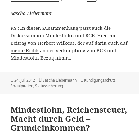
Sascha Liebermann
P.S.: In diesen Zusammenhang passt auch die
Diskussion um Mindestlohn und BGE. Hier ein
Beitrag von Herbert Wilkens
, der auf darin auch auf
meine Kritik
an der Verknüpfung von BGE und
Mindestlohn Bezug nimmt.
Veröffentlicht
Autor
Kategorien
24. Juli 2012
Sascha Liebermann
Kündigungsschutz
,
am
Sozialpiraten
,
Statussicherung
Mindestlohn, Reichensteuer,
Macht durch Geld –
Grundeinkommen?