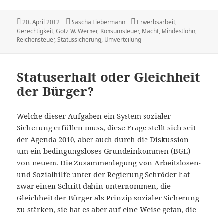
Veröffentlicht
Autor
Kategorien
20. April 2012
Sascha Liebermann
Erwerbsarbeit
,
am
Gerechtigkeit
,
Götz W. Werner
,
Konsumsteuer
,
Macht
,
Mindestlohn
,
Reichensteuer
,
Statussicherung
,
Umverteilung
Statuserhalt oder Gleichheit
der Bürger?
Welche dieser Aufgaben ein System sozialer
Sicherung erfüllen muss, diese Frage stellt sich seit
der Agenda 2010, aber auch durch die Diskussion
um ein bedingungsloses Grundeinkommen (BGE)
von neuem. Die Zusammenlegung von Arbeitslosen-
und Sozialhilfe unter der Regierung Schröder hat
zwar einen Schritt dahin unternommen, die
Gleichheit der Bürger als Prinzip sozialer Sicherung
zu stärken, sie hat es aber auf eine Weise getan, die