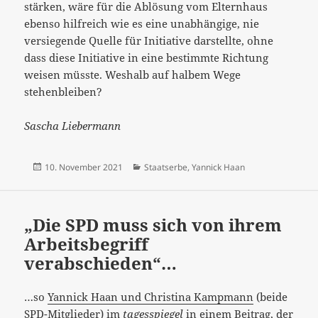
stärken, wäre für die Ablösung vom Elternhaus
ebenso hilfreich wie es eine unabhängige, nie
versiegende Quelle für Initiative darstellte, ohne
dass diese Initiative in eine bestimmte Richtung
weisen müsste. Weshalb auf halbem Wege
stehenbleiben?
Sascha Liebermann
Veröffentlicht
Kategorien
10. November 2021
Staatserbe
,
Yannick Haan
am
„Die SPD muss sich von ihrem
Arbeitsbegriff
verabschieden“…
…so
Yannick Haan und Christina Kampmann
(beide
SPD-Mitglieder) im
tagesspiegel
in einem Beitrag, der