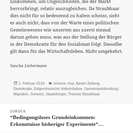
Einkommen, um Ungleichheiten, die der Markt
hervorbringt, relativ auszugleichen. Da Straubhaar
dies nicht für so bedeutend zu halten scheint, sieht
er auch nicht, dass von der Warte eines politischen
Gemeinwesens wie unserem aus zuerst einmal
darum gehen muss, was aus der Stellung der Bürger
in der Demokratie für den Sozialstaat folgt. Dasselbe
gilt dann für das Wirtschaftsleben. Nicht umgekehrt.
Sascha Liebermann
Veröffentlicht
Kategorien
1. Februar 2018
Anreize
,
Asyl
,
Basler Zeitung
,
am
Demokratie
,
Eidgenössische Volksinitiative
,
Gemeinwohlbindung
,
Migration
,
Schweiz
,
Staatsbürger
,
Thomas Straubhaar
Beitrags-
ZURÜCK
Navigation
“Bedingungsloses Grundeinkommen:
Vorheriger
Erkenntnisse bisheriger Experimente“…
Beitrag: