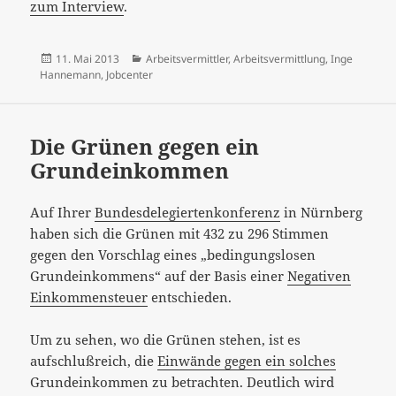
zum Interview
.
Veröffentlicht
Kategorien
11. Mai 2013
Arbeitsvermittler
,
Arbeitsvermittlung
,
Inge
am
Hannemann
,
Jobcenter
Die Grünen gegen ein
Grundeinkommen
Auf Ihrer
Bundesdelegiertenkonferenz
in Nürnberg
haben sich die Grünen mit 432 zu 296 Stimmen
gegen den Vorschlag eines „bedingungslosen
Grundeinkommens“ auf der Basis einer
Negativen
Einkommensteuer
entschieden.
Um zu sehen, wo die Grünen stehen, ist es
aufschlußreich, die
Einwände gegen ein solches
Grundeinkommen zu betrachten. Deutlich wird