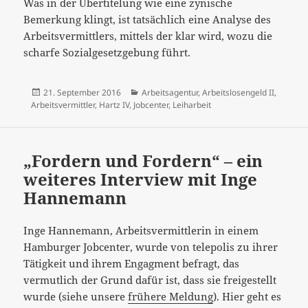
Was in der Übertitelung wie eine zynische
Bemerkung klingt, ist tatsächlich eine Analyse des
Arbeitsvermittlers, mittels der klar wird, wozu die
scharfe Sozialgesetzgebung führt.
Veröffentlicht
Kategorien
21. September 2016
Arbeitsagentur
,
Arbeitslosengeld II
,
am
Arbeitsvermittler
,
Hartz IV
,
Jobcenter
,
Leiharbeit
„Fordern und Fordern“ – ein
weiteres Interview mit Inge
Hannemann
Inge Hannemann, Arbeitsvermittlerin in einem
Hamburger Jobcenter, wurde von telepolis zu ihrer
Tätigkeit und ihrem Engagment befragt, das
vermutlich der Grund dafür ist, dass sie freigestellt
wurde (siehe unsere
frühere Meldung
). Hier geht es