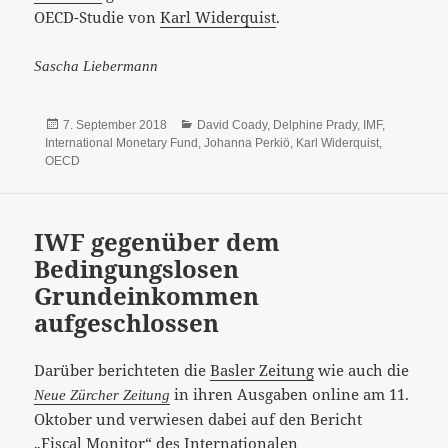
OECD-Studie von
Karl Widerquist
.
Sascha Liebermann
Veröffentlicht
Kategorien
7. September 2018
David Coady
,
Delphine Prady
,
IMF
,
am
International Monetary Fund
,
Johanna Perkiö
,
Karl Widerquist
,
OECD
IWF gegenüber dem
Bedingungslosen
Grundeinkommen
aufgeschlossen
Darüber berichteten die
Basler Zeitung
wie auch die
in ihren Ausgaben online am 11.
Neue Zürcher Zeitung
Oktober und verwiesen dabei auf den Bericht
„Fiscal Monitor“
des Internationalen