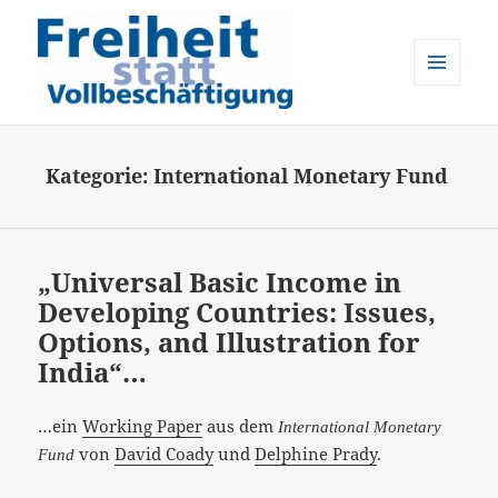
MENÜ
UND
Freiheit statt Vollbeschäftigung
WIDGETS
Kategorie:
International Monetary Fund
„Universal Basic Income in
Developing Countries: Issues,
Options, and Illustration for
India“…
…ein
Working Paper
aus dem
International Monetary
von
David Coady
und
Delphine Prady
.
Fund