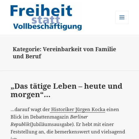
MENÜ
UND
Freiheit statt Vollbeschäftigung
WIDGETS
Kategorie:
Vereinbarkeit von Familie
und Beruf
„Das tätige Leben – heute und
morgen“…
…darauf wagt der
Historiker Jürgen Kocka
einen
Blick im Debattenmagazin
Berliner
Republik
(Jubiläumsausgabe). Er hebt mit einer
Feststellung an, die bemerkenswert
und vielsagend
ist: