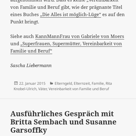
von Familie und Beruf gibt, wie der prägnante Titel
eines Buches
„Die Alles ist möglich-Lüge“
es auf den
Punkt bringt.
Siehe auch
KannMannFrau von Gabriele von Moers
und
„Superfrauen, Supermütter, Vereinbarkeit von
Familie und Beruf“
Sascha Liebermann
Veröffentlicht
Kategorien
22. Januar 2015
Elterngeld
,
Elternzeit
,
Familie
,
Rita
am
Knobel-Ulrich
,
Väter
,
Vereinbarkeit von Familie und Beruf
Ausführliches Gespräch mit
Britta Sembach und Susanne
Garsoffky