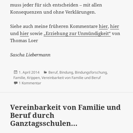
muss jeder für sich entscheiden – mit allen
Konsequenzen und ohne Verklärungen.
Siehe auch meine früheren Kommentare
hier
,
hier
und
hier
sowie
„Erziehung zur Unmündigkeit“
von
Thomas Loer
Sascha Liebermann
Veröffentlicht
Kategorien
1. April 2014
Beruf
,
Bindung
,
Bindungsforschung
,
am
Familie
,
Krippen
,
Vereinbarkeit von Familie und Beruf
zu Superfrauen, Supermütter, Vereinbarkeit von Familie
1 Kommentar
Vereinbarkeit von Familie und
Beruf durch
Ganztagsschulen…