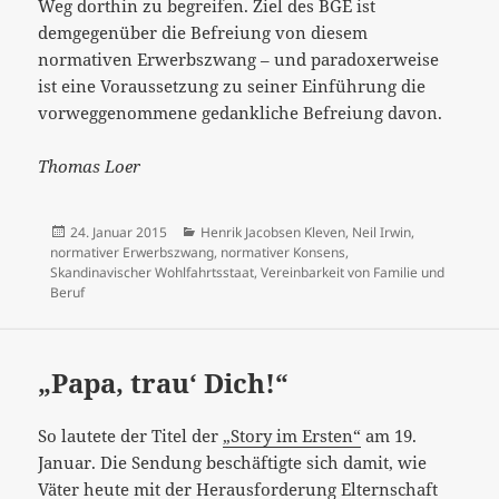
Weg dorthin zu begreifen. Ziel des BGE ist
demgegenüber die Befreiung von diesem
normativen Erwerbszwang – und paradoxerweise
ist eine Voraussetzung zu seiner Einführung die
vorweggenommene gedankliche Befreiung davon.
Thomas Loer
Veröffentlicht
Kategorien
24. Januar 2015
Henrik Jacobsen Kleven
,
Neil Irwin
,
am
normativer Erwerbszwang
,
normativer Konsens
,
Skandinavischer Wohlfahrtsstaat
,
Vereinbarkeit von Familie und
Beruf
„Papa, trau‘ Dich!“
So lautete der Titel der
„Story im Ersten“
am 19.
Januar. Die Sendung beschäftigte sich damit, wie
Väter heute mit der Herausforderung Elternschaft