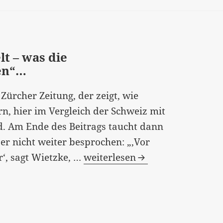
t – was die
en“…
Zürcher Zeitung, der zeigt, wie
n, hier im Vergleich der Schweiz mit
d. Am Ende des Beitrags taucht dann
er nicht weiter besprochen: „‚Vor
“Die
r‘, sagt Wietzke, …
weiterlesen
glücklichsten
Frauen
der
Welt