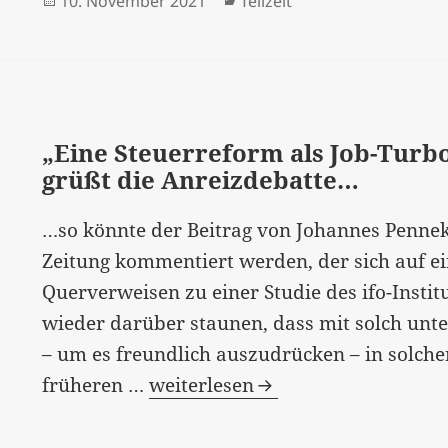
10. November 2021
Teilzeit
am
„Eine Steuerreform als Job-Turbo
grüßt die Anreizdebatte…
…so könnte der Beitrag von Johannes Penne
Zeitung kommentiert werden, der sich auf ei
Querverweisen zu einer Studie des ifo-Insti
wieder darüber staunen, dass mit solch u
– um es freundlich auszudrücken – in solch
“Eine
früheren …
weiterlesen
Steuerreform
als