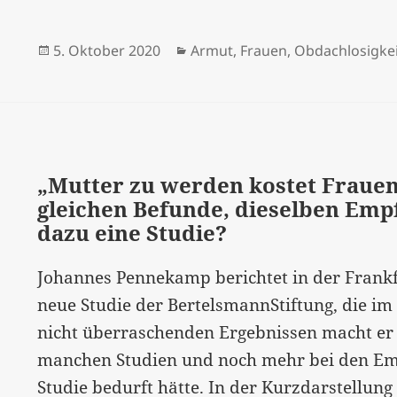
Wenn
Frauen
Veröffentlicht
Kategorien
5. Oktober 2020
Armut
,
Frauen
,
Obdachlosigkei
auf
am
der
Straße
leben“
–
„Mutter zu werden kostet Frauen
gleichen Befunde, dieselben Empf
von
dazu eine Studie?
wegen
„Zielgenauigkeit“
Johannes Pennekamp berichtet in der Frankf
des
neue Studie der BertelsmannStiftung, die im
Sozialstaats
nicht überraschenden Ergebnissen macht er a
manchen Studien und noch mehr bei den Emp
Studie bedurft hätte. In der Kurzdarstellung