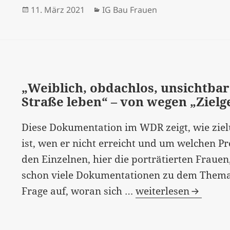
Veröffentlicht
Kategorien
11. März 2021
IG Bau Frauen
am
„Weiblich, obdachlos, unsichtba
Straße leben“ – von wegen „Zielge
Diese Dokumentation im WDR zeigt, wie ziel
ist, wen er nicht erreicht und um welchen Pre
den Einzelnen, hier die porträtierten Frauen
schon viele Dokumentationen zu dem Thema, 
“Weiblich,
Frage auf, woran sich …
weiterlesen
obdachlos,
unsichtbar: