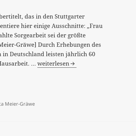
rtitelt, das in den Stuttgarter
ntiere hier einige Ausschnitte: „Frau
hlte Sorgearbeit sei der größte
 [Meier-Gräwe] Durch Erhebungen des
 in Deutschland leisten jährlich 60
“Die
 Hausarbeit. …
weiterlesen
Wirtschaft
fußt
auf
der
ta Meier-Gräwe
unbezahlten
Arbeit
von