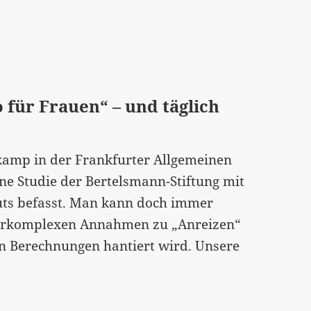
–
was
die
Niederländerinnen
besser
 für Frauen“ – und täglich
machen“…
kamp in der Frankfurter Allgemeinen
ne Studie der Bertelsmann-Stiftung mit
tuts befasst. Man kann doch immer
nterkomplexen Annahmen zu „Anreizen“
en Berechnungen hantiert wird. Unsere