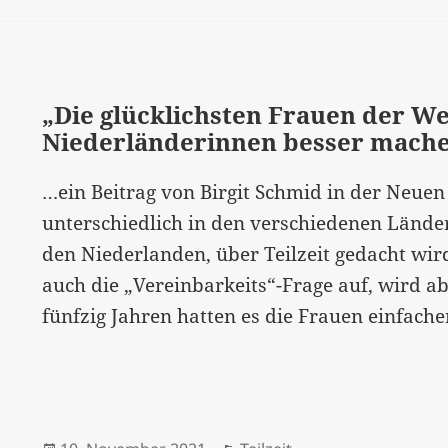
für
Männer
–
zugleich
„Die glücklichsten Frauen der Wel
Niederländerinnen besser mach
Festhalten
an
…ein Beitrag von Birgit Schmid in der Neuen 
Erwerbsgebot
unterschiedlich in den verschiedenen Länder
den Niederlanden, über Teilzeit gedacht wir
auch die „Vereinbarkeits“-Frage auf, wird ab
fünfzig Jahren hatten es die Frauen einfache
Veröffentlicht
Kategorien