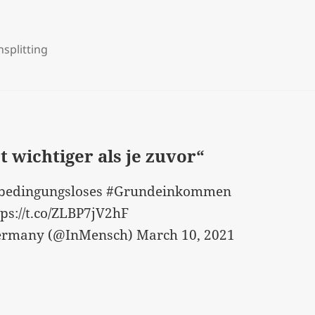
splitting
 wichtiger als je zuvor“
in bedingungsloses #Grundeinkommen
ps://t.co/ZLBP7jV2hF
ermany (@InMensch) March 10, 2021