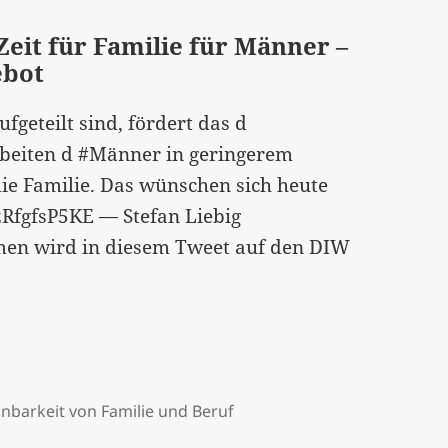
Frauen“…
eit für Familie für Männer –
ebot
geteilt sind, fördert das d
arbeiten d #Männer in geringerem
ie Familie. Das wünschen sich heute
/zRfgfsP5KE — Stefan Liebig
en wird in diesem Tweet auf den DIW
inbarkeit von Familie und Beruf