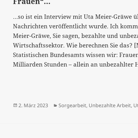
Frauen“…
…so ist ein Interview mit Uta Meier-Gräwe übe
Nachrichten veröffentlicht wurde. Ich komme
Meier-Gräwe, Sie sagen, bezahlte und unbeza
Wirtschaftssektor. Wie berechnen Sie das?
Statistischen Bundesamts wissen wir: Frauen
Milliarden Stunden – allein an unbezahlter
Veröffentlicht
Kategorien
2. März 2023
Sorgearbeit
,
Unbezahlte Arbeit
,
U
am