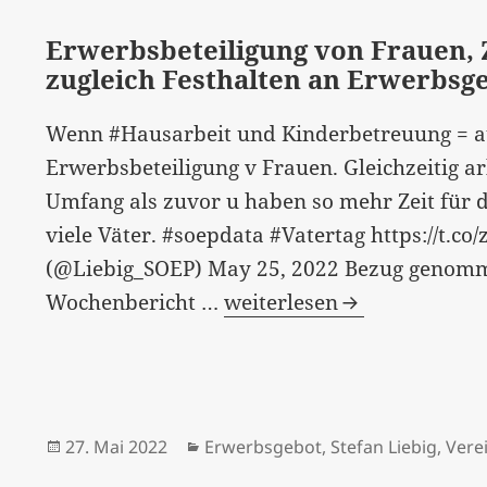
Erwerbsbeteiligung von Frauen, Z
zugleich Festhalten an Erwerbsg
Wenn #Hausarbeit und Kinderbetreuung = auf
Erwerbsbeteiligung v Frauen. Gleichzeitig 
Umfang als zuvor u haben so mehr Zeit für d
viele Väter. #soepdata #Vatertag https://t.co
(@Liebig_SOEP) May 25, 2022 Bezug genomm
Erwerbsbeteiligung
Wochenbericht …
weiterlesen
von
Frauen,
Zeit
für
Veröffentlicht
Kategorien
27. Mai 2022
Erwerbsgebot
,
Stefan Liebig
,
Vere
Familie
am