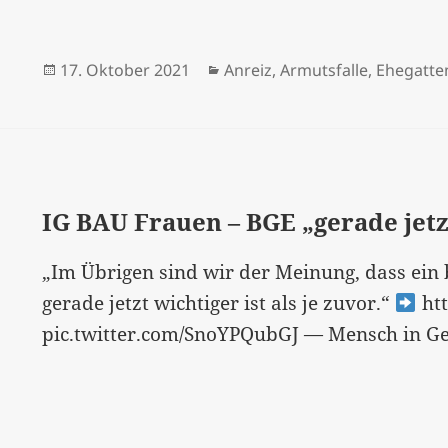
Job-
Turbo
Veröffentlicht
Kategorien
17. Oktober 2021
Anreiz
,
Armutsfalle
,
Ehegatten
für
am
Frauen“
–
und
täglich
IG BAU Frauen – BGE „gerade jetzt
grüßt
„Im Übrigen sind wir der Meinung, dass e
die
gerade jetzt wichtiger ist als je zuvor.“
htt
Anreizdebatte…
pic.twitter.com/SnoYPQubGJ — Mensch in G