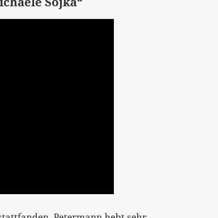
chaele Sojka“
 stattfanden. Petermann hebt sehr