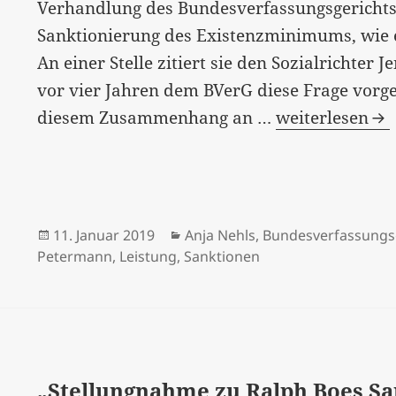
Verhandlung des Bundesverfassungsgerichts
Sanktionierung des Existenzminimums, wie es 
An einer Stelle zitiert sie den Sozialrichter 
vor vier Jahren dem BVerG diese Frage vorgel
“Darf
diesem Zusammenhang an …
weiterlesen
das
Existenzmini
gekürzt
werden?“…
Veröffentlicht
Kategorien
11. Januar 2019
Anja Nehls
,
Bundesverfassungs
am
Petermann
,
Leistung
,
Sanktionen
„Stellungnahme zu Ralph Boes S