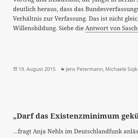
deutlich heraus, dass das Bundesverfassungs
Verhältnis zur Verfassung. Das ist nicht glei
Willensbildung. Siehe die
Antwort von Sasc
Veröffentlicht
Kategorien
19. August 2015
Jens Petermann
,
Michaele Sojk
am
„Darf das Existenzminimum gek
…fragt Anja Nehls im Deutschlandfunk anlä