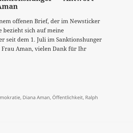
 Aman
nem offenen Brief, der im Newsticker
e bezieht sich auf meine
r seit dem 1. Juli im Sanktionshunger
te Frau Aman, vielen Dank für Ihr
mokratie
,
Diana Aman
,
Öffentlichkeit
,
Ralph
„Stellungnahme zu Ralph Boes Sanktionshunger“ – Antwort 