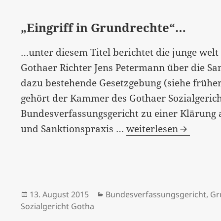
offenen
„Eingriff in Grundrechte“…
Brief
von
…unter diesem Titel berichtet die junge wel
Diana
Gothaer Richter Jens Petermann über die Sa
Aman
dazu bestehende Gesetzgebung (siehe frühe
gehört der Kammer des Gothaer Sozialgericht
Bundesverfassungsgericht zu einer Klärung 
„Eingriff
und Sanktionspraxis …
weiterlesen
in
Grundrechte“…
Veröffentlicht
Kategorien
13. August 2015
Bundesverfassungsgericht
,
Gr
am
Sozialgericht Gotha