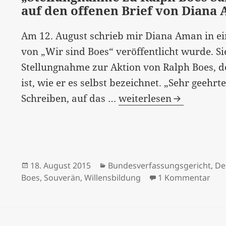
auf den offenen Brief von Diana
Am 12. August schrieb mir Diana Aman in ei
von „Wir sind Boes“ veröffentlicht wurde. Si
Stellungnahme zur Aktion von Ralph Boes, de
ist, wie er es selbst bezeichnet. „Sehr geehr
„Stellungnahme
Schreiben, auf das …
weiterlesen
zu
Ralph
Boes
Sanktionshunger“
Veröffentlicht
Kategorien
18. August 2015
Bundesverfassungsgericht
,
De
–
am
zu 
Boes
,
Souverän
,
Willensbildung
1 Kommentar
Antwort
auf
den