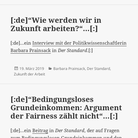
[:de]“Wie werden wir in
Zukunft arbeiten?“…[:]
[:de]…ein
Interview mit der Politikwissenschaftlerin
Barbara Prainsack
in
Der Standard
.[:]
Veröffentlicht
Kategorien
19. März 2019
Barbara Prainsack
,
Der Standard
,
am
Zukunft der Arbeit
[:de]“Bedingungsloses
Grundeinkommen: Argument
der Fairness zählt nicht“…[:]
[:de]…ein
Beitrag
in
Der Standard
, der auf Fragen
zum Bedingungslosen Grundeinkommen und den