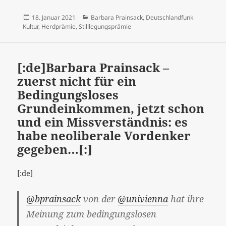
Veröffentlicht
Kategorien
18. Januar 2021
Barbara Prainsack
,
Deutschlandfunk
am
Kultur
,
Herdprämie
,
Stilllegungsprämie
[:de]Barbara Prainsack –
zuerst nicht für ein
Bedingungsloses
Grundeinkommen, jetzt schon
und ein Missverständnis: es
habe neoliberale Vordenker
gegeben…[:]
[:de]
@bprainsack
von der
@univienna
hat ihre
Meinung zum bedingungslosen