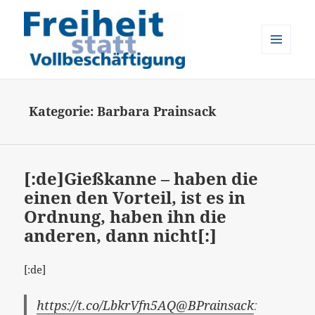
MENÜ
UND
Freiheit statt Vollbeschäftigung
WIDGETS
Kategorie:
Barbara Prainsack
[:de]Gießkanne – haben die
einen den Vorteil, ist es in
Ordnung, haben ihn die
anderen, dann nicht[:]
[:de]
https://t.co/LbkrVfn5AQ
@BPrainsack
: