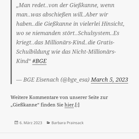
„Man redet..von der Gießkanne, wenn
man..was abschießen will..Aber wir
haben..die Gießkanne in vielerlei Hinsicht,
wo se niemanden stört..Schulsystem..Es
kriegt..das Millionärs-Kind..die Gratis-
Schulbildung wie das Nicht-Millionärs-
Kind“
#BGE
— BGE Eisenach (@bge_esa)
March 5, 2023
Weitere Kommentare von unserer Seite zur
„Gießkanne“ finden Sie
hier
.[:]
Veröffentlicht
Kategorien
6. März 2023
Barbara Prainsack
am