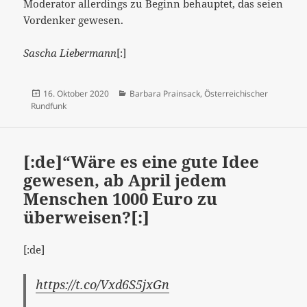
Moderator allerdings zu Beginn behauptet, das seien
Vordenker gewesen.
Sascha Liebermann
[:]
Veröffentlicht
Kategorien
16. Oktober 2020
Barbara Prainsack
,
Österreichischer
am
Rundfunk
[:de]“Wäre es eine gute Idee
gewesen, ab April jedem
Menschen 1000 Euro zu
überweisen?[:]
[:de]
https://t.co/Vxd6S5jxGn