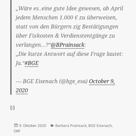
„Wäre es..eine gute Idee gewesen, ab April
jedem Menschen 1.000 € zu überweisen,
statt von den Bürgern zig Bestätigungen
über Fixkosten & Verdienstentgänge zu
verlangen…?“
@BPrainsack
:
„Die kurze Antwort auf diese Frage lautet:
Ja.“
#BGE
— BGE Eisenach (@bge_esa)
October 9,
2020
[:]
Veröffentlicht
Kategorien
9. Oktober 2020
Barbara Prainsack
,
BGE Eisenach
,
am
ORF