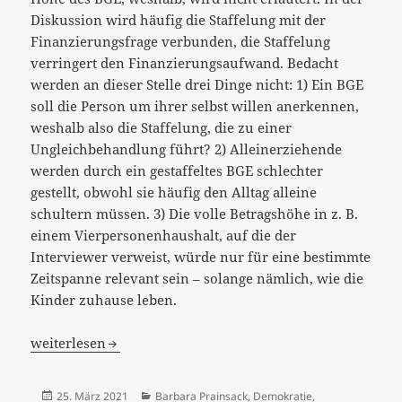
Diskussion wird häufig die Staffelung mit der
Finanzierungsfrage verbunden, die Staffelung
verringert den Finanzierungsaufwand. Bedacht
werden an dieser Stelle drei Dinge nicht: 1) Ein BGE
soll die Person um ihrer selbst willen anerkennen,
weshalb also die Staffelung, die zu einer
Ungleichbehandlung führt? 2) Alleinerziehende
werden durch ein gestaffeltes BGE schlechter
gestellt, obwohl sie häufig den Alltag alleine
schultern müssen. 3) Die volle Betragshöhe in z. B.
einem Vierpersonenhaushalt, auf die der
Interviewer verweist, würde nur für eine bestimmte
Zeitspanne relevant sein – solange nämlich, wie die
Kinder zuhause leben.
[:de]Wichtige Fragen, gute Antworten von Barbara Prain
weiterlesen
Veröffentlicht
Kategorien
25. März 2021
Barbara Prainsack
,
Demokratie
,