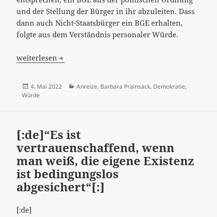
und der Stellung der Bürger in ihr abzuleiten. Dass
dann auch Nicht-Staatsbürger ein BGE erhalten,
folgte aus dem Verständnis personaler Würde.
[:de]“Arbeitslosigkeit ist kein Anreizproblem“…[:]
weiterlesen
Veröffentlicht
Kategorien
4. Mai 2022
Anreize
,
Barbara Prainsack
,
Demokratie
,
am
Würde
[:de]“Es ist
vertrauenschaffend, wenn
man weiß, die eigene Existenz
ist bedingungslos
abgesichert“[:]
[:de]