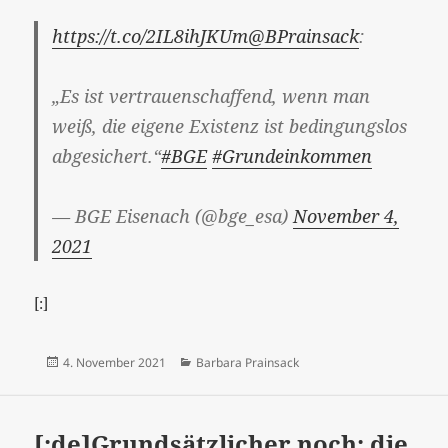
https://t.co/2IL8ihJKUm
@BPrainsack
:
„Es ist vertrauenschaffend, wenn man
weiß, die eigene Existenz ist bedingungslos
abgesichert.“
#BGE
#Grundeinkommen
— BGE Eisenach (@bge_esa)
November 4,
2021
[:]
Veröffentlicht
Kategorien
4. November 2021
Barbara Prainsack
am
[:de]Grundsätzlicher noch: die