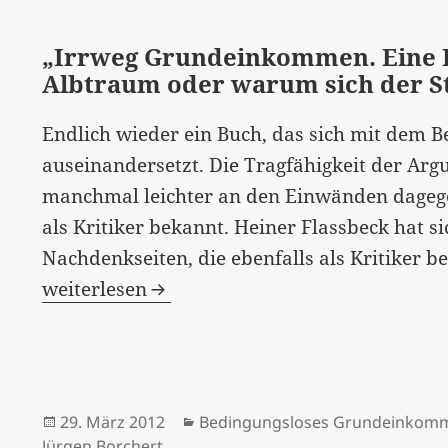
„Irrweg Grundeinkommen. Eine 
Albtraum oder warum sich der S
Endlich wieder ein Buch, das sich mit de
auseinandersetzt. Die Tragfähigkeit der Ar
manchmal leichter an den Einwänden dagegen
als Kritiker bekannt. Heiner Flassbeck hat si
Nachdenkseiten, die ebenfalls als Kritiker be
weiterlesen
Veröffentlicht
Kategorien
29. März 2012
Bedingungsloses Grundeinkom
am
Jürgen Borchert