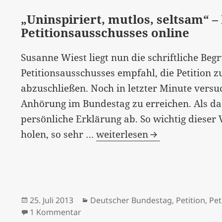
offenen
„Uninspiriert, mutlos, seltsam“ 
Brief
Petitionsausschusses online
von
Diana
Susanne Wiest liegt nun die schriftliche Beg
Aman
Petitionsausschusses empfahl, die Petitio
abzuschließen. Noch in letzter Minute versu
Anhörung im Bundestag zu erreichen. Als das
persönliche Erklärung ab. So wichtig dieser 
„Uninspiriert,
holen, so sehr …
weiterlesen
mutlos,
seltsam“
–
Beschlussempfehlung
Veröffentlicht
Kategorien
25. Juli 2013
Deutscher Bundestag
,
Petition
,
Pet
des
am
zu „Uninspiriert, mutlos, seltsam“ –
1 Kommentar