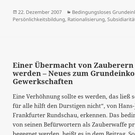
–
Veröffentlicht
Kategorien
22. Dezember 2007
Bedingungsloses Grunde
Otfried
am
Persönlichkeitsbildung
,
Rationalisierung
,
Subsidiaritä
Höffe
zum
bGE
Einer Übermacht von Zauberern
werden – Neues zum Grundeink
Gewerkschaften
Eine Verhöhnung sollte es werden, das ließ s
für alle hilft den Durstigen nicht“, von Han
Frankfurter Rundschau, erkennen. Das be
von seinen Befürwortern als Zauberwaffe pr
begegnet werden, heißt es in dem Beitrag. So