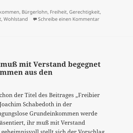
inkommen
,
Bürgerlohn
,
Freiheit
,
Gerechtigkeit
,
zu "Das Unrech
t
,
Wohlstand
Schreibe einen Kommentar
 muß mit Verstand begegnet
ommen aus den
chon der Titel des Beitrages „Freibier
s-Joachim Schabedoth in der
dingungslose Grundeinkommen werde
äsentiert, ihr muß mit Verstand
 geheimnisvoll stellt sich der Vorschlag