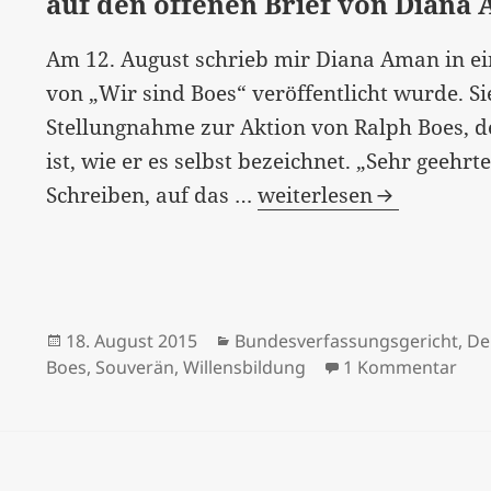
auf den offenen Brief von Diana
Am 12. August schrieb mir Diana Aman in ei
von „Wir sind Boes“ veröffentlicht wurde. Si
Stellungnahme zur Aktion von Ralph Boes, de
ist, wie er es selbst bezeichnet. „Sehr geehr
„Stellungnahme
Schreiben, auf das …
weiterlesen
zu
Ralph
Boes
Sanktionshunger“
Veröffentlicht
Kategorien
18. August 2015
Bundesverfassungsgericht
,
De
–
am
zu 
Boes
,
Souverän
,
Willensbildung
1 Kommentar
Antwort
auf
den