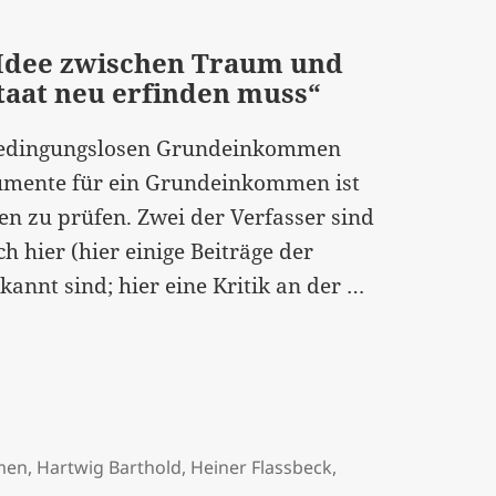
Idee zwischen Traum und
taat neu erfinden muss“
m Bedingungslosen Grundeinkommen
gumente für ein Grundeinkommen ist
 zu prüfen. Zwei der Verfasser sind
ch hier (hier einige Beiträge der
„Irrweg
kannt sind; hier eine Kritik an der …
Grundeinko
Eine
Idee
zwischen
Traum
men
,
Hartwig Barthold
,
Heiner Flassbeck
,
und