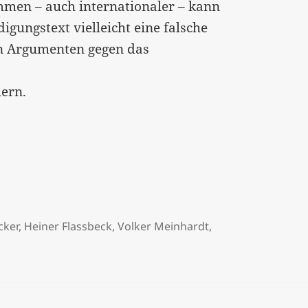
men – auch internationaler – kann
gungstext vielleicht eine falsche
en Argumenten gegen das
ern.
cker
,
Heiner Flassbeck
,
Volker Meinhardt
,