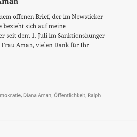
 Aman
nem offenen Brief, der im Newsticker
e bezieht sich auf meine
r seit dem 1. Juli im Sanktionshunger
te Frau Aman, vielen Dank für Ihr
mokratie
,
Diana Aman
,
Öffentlichkeit
,
Ralph
„Stellungnahme zu Ralph Boes Sanktionshunger“ – Antwort 