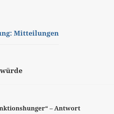
gung: Mitteilungen
nwürde
anktionshunger“ – Antwort