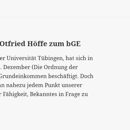
Albtraum
oder
warum
sich
 Otfried Höffe zum bGE
der
Staat
er Universität Tübingen, hat sich in
neu
2. Dezember (Die Ordnung der
erfinden
n Grundeinkommen beschäftigt. Doch
muss“
an nahezu jedem Punkt unserer
 Fähigkeit, Bekanntes in Frage zu