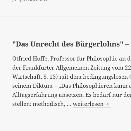
"Das Unrecht des Bürgerlohns" –
Otfried Höffe, Professor für Philosophie an d
der Frankfurter Allgemeinen Zeitung vom 2
Wirtschaft, S. 13) mit dem bedingungslose
seinem Diktum – „Das Philosophieren kann 
Alltagserfahrung ansetzen. Es bedarf nur der
"Das
stellen: methodisch, …
weiterlesen
Unrecht
des
Bürgerlohns"