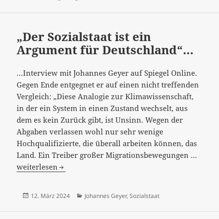
neu
aufstellen…“
„Der Sozialstaat ist ein
Argument für Deutschland“…
…Interview mit Johannes Geyer auf Spiegel Online.
Gegen Ende entgegnet er auf einen nicht treffenden
Vergleich: „Diese Analogie zur Klimawissenschaft,
in der ein System in einen Zustand wechselt, aus
dem es kein Zurück gibt, ist Unsinn. Wegen der
Abgaben verlassen wohl nur sehr wenige
Hochqualifizierte, die überall arbeiten können, das
„Der
Land. Ein Treiber großer Migrationsbewegungen …
Sozial
weiterlesen
ist
ein
Veröffentlicht
Kategorien
12. März 2024
Johannes Geyer
,
Sozialstaat
Argu
am
für