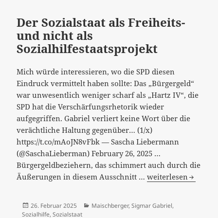
Der Sozialstaat als Freiheits-
und nicht als
Sozialhilfestaatsprojekt
Mich würde interessieren, wo die SPD diesen
Eindruck vermittelt haben sollte: Das „Bürgergeld“
war unwesentlich weniger scharf als „Hartz IV“, die
SPD hat die Verschärfungsrhetorik wieder
aufgegriffen. Gabriel verliert keine Wort über die
verächtliche Haltung gegenüber… (1/x)
https://t.co/mAoJN8vFbk — Sascha Liebermann
(@SaschaLieberman) February 26, 2025 …
Bürgergeldbeziehern, das schimmert auch durch die
Der
Äußerungen in diesem Ausschnitt …
weiterlesen
Sozialstaat
als
Veröffentlicht
Kategorien
26. Februar 2025
Maischberger
,
Sigmar Gabriel
,
Freiheits-
am
Sozialhilfe
,
Sozialstaat