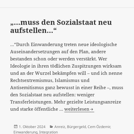
und
nicht
als
„…muss den Sozialstaat neu
Sozialhilfestaatspro
aufstellen…“
…“Durch Einwanderung treten neue ideologische
Auseinandersetzungen auf den Plan, andere
bestanden schon oder werden verstärkt. Wer
Ideologie in ihren tödlichen Zuspitzungen wirksam
und an der Wurzel bekämpfen will – und ich nenne
Rechtsextremismus, Islamismus und
Antisemitismus ganz bewusst in einer Reihe –, muss
den Sozialstaat neu aufstellen: weniger
Transferleistungen. Mehr gezielte Leistungsanreize
„…
und starke öffentliche …
weiterlesen
muss
den
Veröffentlicht
Kategorien
1. Oktober 2024
Anreiz
,
Bürgergeld
,
Cem Özdemir
,
Sozialstaat
am
Einwanderung
,
Integration