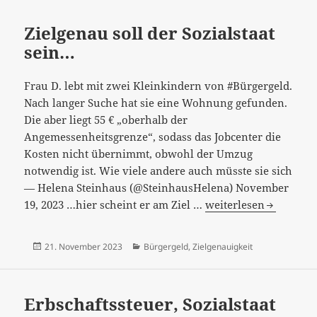
Freundin
zeigt,
Zielgenau soll der Sozialstaat
wie
sein…
verrückt
der
Frau D. lebt mit zwei Kleinkindern von #Bürgergeld.
Sozialstaat
Nach langer Suche hat sie eine Wohnung gefunden.
ist“
Die aber liegt 55 € „oberhalb der
Angemessenheitsgrenze“, sodass das Jobcenter die
Kosten nicht übernimmt, obwohl der Umzug
notwendig ist. Wie viele andere auch müsste sie sich
— Helena Steinhaus (@SteinhausHelena) November
Zielgenau
19, 2023 …hier scheint er am Ziel …
weiterlesen
soll
der
Veröffentlicht
Kategorien
21. November 2023
Bürgergeld
,
Zielgenauigkeit
Sozialstaat
am
sein…
Erbschaftssteuer, Sozialstaat