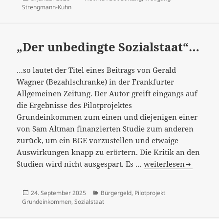
am
Strengmann-Kuhn
„Der unbedingte Sozialstaat“…
…so lautet der Titel eines Beitrags von Gerald
Wagner (Bezahlschranke) in der Frankfurter
Allgemeinen Zeitung. Der Autor greift eingangs auf
die Ergebnisse des Pilotprojektes
Grundeinkommen zum einen und diejenigen einer
von Sam Altman finanzierten Studie zum anderen
zurück, um ein BGE vorzustellen und etwaige
Auswirkungen knapp zu erörtern. Die Kritik an den
„Der
Studien wird nicht ausgespart. Es …
weiterlesen
unbedingte
Sozialstaat“…
Veröffentlicht
Kategorien
24. September 2025
Bürgergeld
,
Pilotprojekt
am
Grundeinkommen
,
Sozialstaat