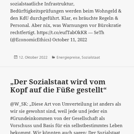
sozialstaatliche Infrastruktur,
Bedürftigkeitsprüfungen werden beim Wohngeld &
den KdU durchgeführt. Klar, es bräuchte Regeln &
Personal. Aber nix, was Warnungen vor Bürokratie
rechtfertigt. https://t.co/eufTabOkKR — SeTh
(@EconomicEthics) October 11, 2022
Veröffentlicht
Kategorien
12. Oktober 2022
Energiepreise
,
Sozialstaat
am
„Der Sozialstaat wird vom
Kopf auf die Füße gestellt“
@W_SK: „Diese Art von Umverteilung ist anders als
wir sie gewohnt sind, weil jede und jeder ein
#Grundeinkommen von der Gesellschaft als
Vorschuss und Basis für ein selbstbestimmtes Leben
bekommt. Wir könnten auch sagen: Der Sozialstaat