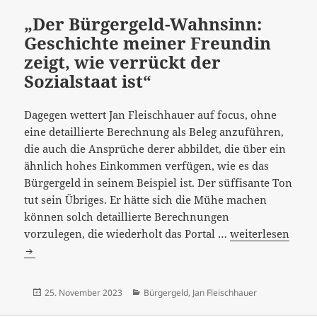
Deuts
„Der Bürgergeld-Wahnsinn:
Geschichte meiner Freundin
zeigt, wie verrückt der
Sozialstaat ist“
Dagegen wettert Jan Fleischhauer auf focus, ohne
eine detaillierte Berechnung als Beleg anzuführen,
die auch die Ansprüche derer abbildet, die über ein
ähnlich hohes Einkommen verfügen, wie es das
Bürgergeld in seinem Beispiel ist. Der süffisante Ton
tut sein Übriges. Er hätte sich die Mühe machen
können solch detaillierte Berechnungen
„Der
vorzulegen, die wiederholt das Portal …
weiterlesen
Bürgergeld-
Wahnsinn:
Geschichte
Veröffentlicht
Kategorien
25. November 2023
Bürgergeld
,
Jan Fleischhauer
meiner
am