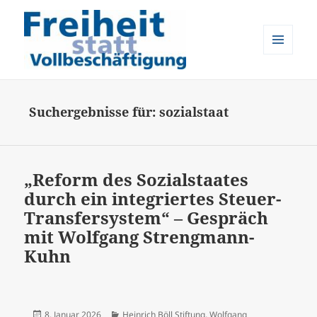
MENÜ
UND
Freiheit statt Vollbeschäftigung
WIDGETS
Suchergebnisse für: sozialstaat
„Reform des Sozialstaates
durch ein integriertes Steuer-
Transfersystem“ – Gespräch
mit Wolfgang Strengmann-
Kuhn
Veröffentlicht
Kategorien
8. Januar 2026
Heinrich Böll Stiftung
,
Wolfgang