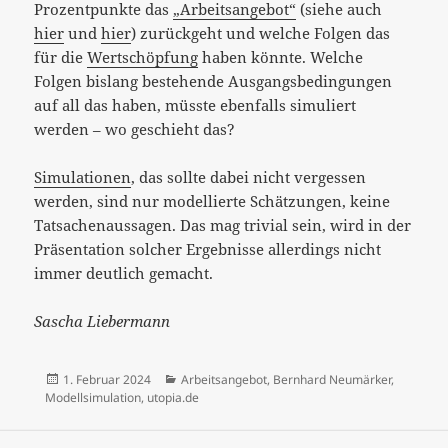
Prozentpunkte das
„Arbeitsangebot“
(siehe auch
hier
und
hier
) zurückgeht und welche Folgen das
für die
Wertschöpfung
haben könnte. Welche
Folgen bislang bestehende Ausgangsbedingungen
auf all das haben, müsste ebenfalls simuliert
werden – wo geschieht das?
Simulationen
, das sollte dabei nicht vergessen
werden, sind nur modellierte Schätzungen, keine
Tatsachenaussagen. Das mag trivial sein, wird in der
Präsentation solcher Ergebnisse allerdings nicht
immer deutlich gemacht.
Sascha Liebermann
Veröffentlicht
Kategorien
1. Februar 2024
Arbeitsangebot
,
Bernhard Neumärker
,
am
Modellsimulation
,
utopia.de