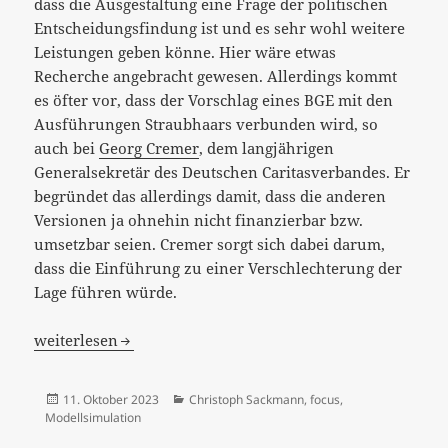
dass die Ausgestaltung eine Frage der politischen
Entscheidungsfindung ist und es sehr wohl weitere
Leistungen geben könne. Hier wäre etwas
Recherche angebracht gewesen. Allerdings kommt
es öfter vor, dass der Vorschlag eines BGE mit den
Ausführungen Straubhaars verbunden wird, so
auch bei
Georg Cremer
, dem langjährigen
Generalsekretär des Deutschen Caritasverbandes. Er
begründet das allerdings damit, dass die anderen
Versionen ja ohnehin nicht finanzierbar bzw.
umsetzbar seien. Cremer sorgt sich dabei darum,
dass die Einführung zu einer Verschlechterung der
Lage führen würde.
„Mit dem bedingungslosen Grundeinkommen haben wir w
weiterlesen
Veröffentlicht
Kategorien
11. Oktober 2023
Christoph Sackmann
,
focus
,
am
Modellsimulation