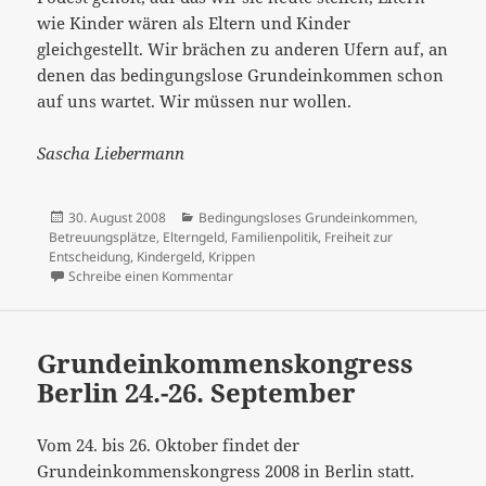
wie Kinder wären als Eltern und Kinder
gleichgestellt. Wir brächen zu anderen Ufern auf, an
denen das bedingungslose Grundeinkommen schon
auf uns wartet. Wir müssen nur wollen.
Sascha Liebermann
Veröffentlicht
Kategorien
30. August 2008
Bedingungsloses Grundeinkommen
,
am
Betreuungsplätze
,
Elterngeld
,
Familienpolitik
,
Freiheit zur
Entscheidung
,
Kindergeld
,
Krippen
zu Das Elterngeld und seine Versprechu
Schreibe einen Kommentar
Grundeinkommenskongress
Berlin 24.-26. September
Vom 24. bis 26. Oktober findet der
Grundeinkommenskongress 2008 in Berlin statt.