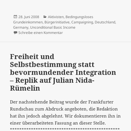
Veröffentlicht
Kategorien
28. Juni 2008
Aktivisten
,
Bedingungsloses
am
Grundeinkommen
,
Bürgerinitiative
,
Campaigning
,
Deutschland
,
Germany
,
Unconditional Basic Income
zu "Bringing UBI into the National Debat
Schreibe einen Kommentar
Freiheit und
Selbstbestimmung statt
bevormundender Integration
– Replik auf Julian Nida-
Rümelin
Der nachstehende Beitrag wurde der Frankfurter
Rundschau zum Abdruck angeboten, die Redaktion
hat ihn jedoch abgelehnt. Wir dokumentieren ihn in
einer überarbeiteten Fassung an dieser Stelle.
***********************************************