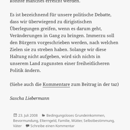
könnte manches erreicht werden.
Es ist bezeichnend für unsere politische Debatte,
dass wir überwiegend zu dirigistischen
Überlegungen greifen, wenn es darum geht,
Veränderungen in Gang zu bringen. Immerzu soll
den Bürgern vorgeschrieben werden, nach welchen
Zielen sie zu streben haben. Solange wir diese
Haltung nicht aufgeben, wird sich nichts in
unserem Land zugunsten einer freiheitlicheren
Politik ändern.
(Siehe auch die
Kommentare
zum Beitrag in der taz)
Sascha Liebermann
Veröffentlicht
Kategorien
23. Juli 2008
Bedingungsloses Grundeinkommen
,
am
Bevormundung
,
Elterngeld
,
Familie
,
Mütter
,
Selbstbestimmung
,
zu "Wir brauchen härtere Maßnah
Väter
Schreibe einen Kommentar