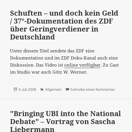
Schuften – und doch kein Geld
/ 37°-Dokumentation des ZDF
über Geringverdiener in
Deutschland
Unter diesem Titel sendete das ZDF eine
Dokumentation und im ZDF Doku-Kanal auch eine
Diskussion. Das Video ist
online verfügbar
. Zu Gast
im Studio war auch Götz W. Werner.
Veröffentlicht
Kategorien
zu Schuft
4. Juli 2008
Allgemein
Schreibe einen Kommentar
am
"Bringing UBI into the National
Debate" – Vortrag von Sascha
Liebermann