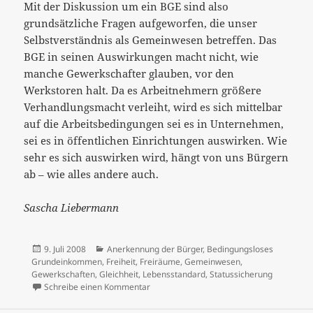
Mit der Diskussion um ein BGE sind also
grundsätzliche Fragen aufgeworfen, die unser
Selbstverständnis als Gemeinwesen betreffen. Das
BGE in seinen Auswirkungen macht nicht, wie
manche Gewerkschafter glauben, vor den
Werkstoren halt. Da es Arbeitnehmern größere
Verhandlungsmacht verleiht, wird es sich mittelbar
auf die Arbeitsbedingungen sei es in Unternehmen,
sei es in öffentlichen Einrichtungen auswirken. Wie
sehr es sich auswirken wird, hängt von uns Bürgern
ab – wie alles andere auch.
Sascha Liebermann
Veröffentlicht
Kategorien
9. Juli 2008
Anerkennung der Bürger
,
Bedingungsloses
am
Grundeinkommen
,
Freiheit
,
Freiräume
,
Gemeinwesen
,
Gewerkschaften
,
Gleichheit
,
Lebensstandard
,
Statussicherung
zu Statuserhalt oder Gleichheit der Bürge
Schreibe einen Kommentar