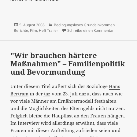
Veröffentlicht
Kategorien
5. August 2008
Bedingungsloses Grundeinkommen
,
am
zu "Grundein
Berichte
,
Film
,
Heft Trailer
Schreibe einen Kommentar
"Wir brauchen härtere
Maßnahmen" – Familienpolitik
und Bevormundung
Unter diesem Titel äußert sich der Soziologe
Hans
Bertram
in der
taz
vom 23. Juli dazu, dass nach wie
vor viele Männer am Ernährermodell festhalten
und die Möglichkeiten des Elterngelds nicht nutzen.
Folglich bleibe die Hauptlast an den Frauen hängen.
Im Interview wird allerdings erwähnt, dass viele
Frauen mit dieser Aufteilung zufrieden seien und