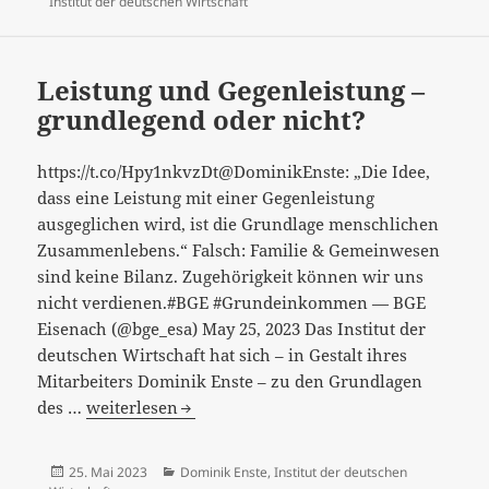
am
Institut der deutschen Wirtschaft
wirkungslos
selbst
für
Leistung und Gegenleistung –
Bedürftige“
grundlegend oder nicht?
https://t.co/Hpy1nkvzDt@DominikEnste: „Die Idee,
dass eine Leistung mit einer Gegenleistung
ausgeglichen wird, ist die Grundlage menschlichen
Zusammenlebens.“ Falsch: Familie & Gemeinwesen
sind keine Bilanz. Zugehörigkeit können wir uns
nicht verdienen.#BGE #Grundeinkommen — BGE
Eisenach (@bge_esa) May 25, 2023 Das Institut der
deutschen Wirtschaft hat sich – in Gestalt ihres
Mitarbeiters Dominik Enste – zu den Grundlagen
Leistung
des …
weiterlesen
und
Gegenleistung
Veröffentlicht
Kategorien
25. Mai 2023
Dominik Enste
,
Institut der deutschen
–