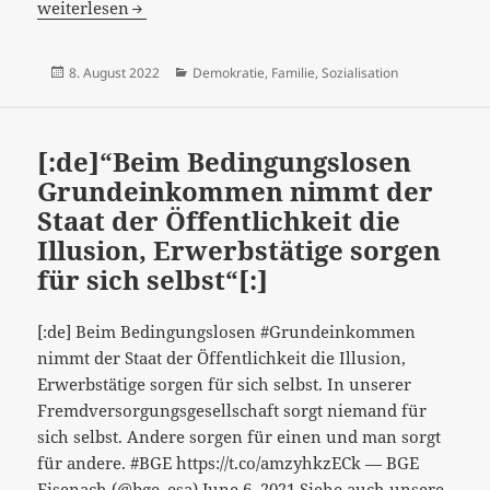
–
weiterlesen
ohne
„Gratis“
Veröffentlicht
Kategorien
8. August 2022
Demokratie
,
Familie
,
Sozialisation
gäbe
am
es
keine
[:de]“Beim Bedingungslosen
gelingende
Grundeinkommen nimmt der
Sozialisatio
Staat der Öffentlichkeit die
keine
Illusion, Erwerbstätige sorgen
Familien,
keine
für sich selbst“[:]
politischen
Gemeinwes
[:de] Beim Bedingungslosen #Grundeinkommen
[:]
nimmt der Staat der Öffentlichkeit die Illusion,
Erwerbstätige sorgen für sich selbst. In unserer
Fremdversorgungsgesellschaft sorgt niemand für
sich selbst. Andere sorgen für einen und man sorgt
für andere. #BGE https://t.co/amzyhkzECk — BGE
Eisenach (@bge_esa) June 6, 2021 Siehe auch unsere