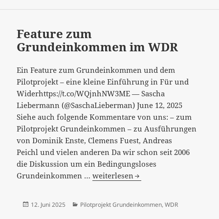
wieder
einmal
–
Feature zum
wer
Grundeinkommen im WDR
braucht
denn
Ein Feature zum Grundeinkommen und dem
nun
Pilotprojekt – eine kleine Einführung in Für und
den
Widerhttps://t.co/WQjnhNW3ME — Sascha
Grundfreibetrag
Liebermann (@SaschaLieberman) June 12, 2025
in
Siehe auch folgende Kommentare von uns: – zum
der
Pilotprojekt Grundeinkommen – zu Ausführungen
Einkommensteuer?
von Dominik Enste, Clemens Fuest, Andreas
[:]
Peichl und vielen anderen Da wir schon seit 2006
die Diskussion um ein Bedingungsloses
Feature
Grundeinkommen …
weiterlesen
zum
Grundeinkommen
Veröffentlicht
Kategorien
12. Juni 2025
Pilotprojekt Grundeinkommen
,
WDR
im
am