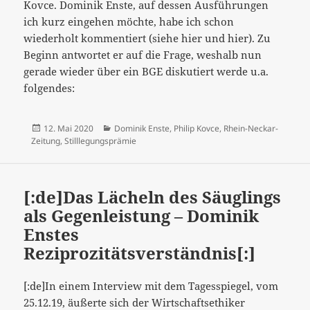
Kovce. Dominik Enste, auf dessen Ausführungen
ich kurz eingehen möchte, habe ich schon
wiederholt kommentiert (siehe hier und hier). Zu
Beginn antwortet er auf die Frage, weshalb nun
gerade wieder über ein BGE diskutiert werde u.a.
folgendes:
Veröffentlicht
Kategorien
12. Mai 2020
Dominik Enste
,
Philip Kovce
,
Rhein-Neckar-
am
Zeitung
,
Stilllegungsprämie
[:de]Das Lächeln des Säuglings
als Gegenleistung – Dominik
Enstes
Reziprozitätsverständnis[:]
[:de]In einem Interview mit dem Tagesspiegel, vom
25.12.19, äußerte sich der Wirtschaftsethiker