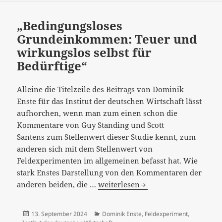
WDR
„Bedingungsloses
Grundeinkommen: Teuer und
wirkungslos selbst für
Bedürftige“
Alleine die Titelzeile des Beitrags von Dominik
Enste für das Institut der deutschen Wirtschaft lässt
aufhorchen, wenn man zum einen schon die
Kommentare von Guy Standing und Scott
Santens zum Stellenwert dieser Studie kennt, zum
anderen sich mit dem Stellenwert von
Feldexperimenten im allgemeinen befasst hat. Wie
stark Enstes Darstellung von den Kommentaren der
„Bedingungsloses
anderen beiden, die …
weiterlesen
Grundeinkommen:
Teuer
Veröffentlicht
Kategorien
13. September 2024
Dominik Enste
,
Feldexperiment
,
und