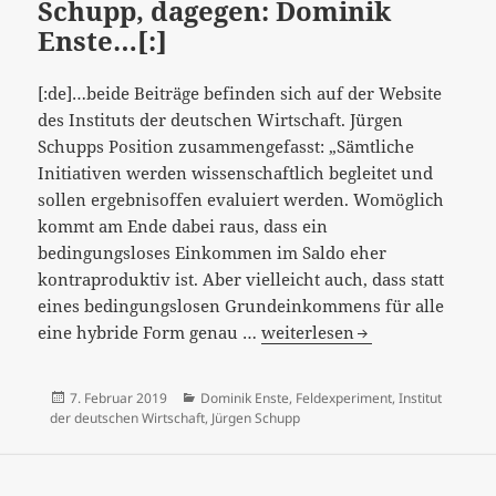
[:]
Schupp, dagegen: Dominik
Enste…[:]
[:de]…beide Beiträge befinden sich auf der Website
des Instituts der deutschen Wirtschaft. Jürgen
Schupps Position zusammengefasst: „Sämtliche
Initiativen werden wissenschaftlich begleitet und
sollen ergebnisoffen evaluiert werden. Womöglich
kommt am Ende dabei raus, dass ein
bedingungsloses Einkommen im Saldo eher
kontraproduktiv ist. Aber vielleicht auch, dass statt
eines bedingungslosen Grundeinkommens für alle
[:de]“Soll
eine hybride Form genau …
weiterlesen
Deutschland
ein
Veröffentlicht
Kategorien
7. Februar 2019
Dominik Enste
,
Feldexperiment
,
Institut
bedingungsloses
am
der deutschen Wirtschaft
,
Jürgen Schupp
Grundeinkomen
einführen?“
–