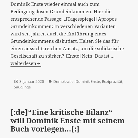
Dominik Enste wieder einmal auch zum
Bedingungslosen Grundeinkommen. Hier die
entsprechende Passage: „[Tagesspiegel] Apropos
Grundeinkommen: In verschiedenen Varianten
wird seit Jahren auch die Einführung eines
Grundeinkommens diskutiert. Halten Sie das für
einen aussichtsreichen Ansatz, um die solidarische
[:de]Das
Gesellschaft zu stärken? [Enste] Nein. Das ist …
Lächeln
weiterlesen
des
Säuglings
Veröffentlicht
Kategorien
3. Januar 2020
Demokratie
,
Dominik Enste
,
Reziprozität
,
als
am
Säuglinge
Gegenleis
–
Dominik
[:de]“Eine kritische Bilanz“
Enstes
will Dominik Enste mit seinem
Reziprozit
Buch vorlegen…[:]