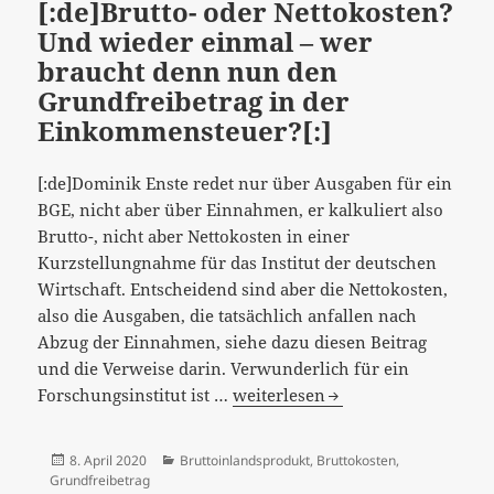
[:de]Brutto- oder Nettokosten?
Für
Und wieder einmal – wer
Experimente:
braucht denn nun den
Jürgen
Grundfreibetrag in der
Schupp,
Einkommensteuer?[:]
dagegen:
Dominik
Enste…
[:de]Dominik Enste redet nur über Ausgaben für ein
[:]
BGE, nicht aber über Einnahmen, er kalkuliert also
Brutto-, nicht aber Nettokosten in einer
Kurzstellungnahme für das Institut der deutschen
Wirtschaft. Entscheidend sind aber die Nettokosten,
also die Ausgaben, die tatsächlich anfallen nach
Abzug der Einnahmen, siehe dazu diesen Beitrag
und die Verweise darin. Verwunderlich für ein
[:de]Brutto-
Forschungsinstitut ist …
weiterlesen
oder
Nettokosten?
Veröffentlicht
Kategorien
8. April 2020
Bruttoinlandsprodukt
,
Bruttokosten
,
Und
am
Grundfreibetrag