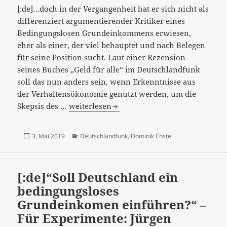
[:de]…doch in der Vergangenheit hat er sich nicht als
differenziert argumentierender Kritiker eines
Bedingungslosen Grundeinkommens erwiesen,
eher als einer, der viel behauptet und nach Belegen
für seine Position sucht. Laut einer Rezension
seines Buches „Geld für alle“ im Deutschlandfunk
soll das nun anders sein, wenn Erkenntnisse aus
der Verhaltensökonomie genutzt werden, um die
[:de]“Eine
Skepsis des …
weiterlesen
kritische
Bilanz“
Veröffentlicht
Kategorien
3. Mai 2019
Deutschlandfunk
,
Dominik Enste
will
am
Dominik
Enste
[:de]“Soll Deutschland ein
mit
bedingungsloses
seinem
Grundeinkomen einführen?“ –
Buch
Für Experimente: Jürgen
vorlegen…