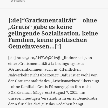
am
Wirtschaft
grundlegend
oder
nicht?
[:de]“Gratismentalität“ – ohne
„Gratis“ gäbe es keine
gelingende Sozialisation, keine
Familien, keine politischen
Gemeinwesen…[:]
[:de] https://t.co/Ai4YWqX01z@c_lindner sei „von
einer ‚Gratismentalität à la bedingungsloses
#Grundeinkommen‚ auch im öffentlichen
Nahverkehr nicht überzeugt“ Dafür ist er wohl von
der Gratismentalität des „Arbeitsmarktes“ überzeugt
– ohne familiale Gratis-Fürsorge gäb’s ihn nicht —
BGE Eisenach (@bge_esa) August 7, 2022 …in
unserem heutigen Verständnis in einer Demokratie,
[:de]“Gratis
denn für alles drei gilt: das Gedeihen hängt …