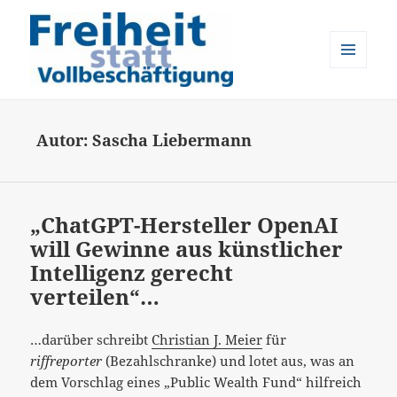
MENÜ
UND
Freiheit statt Vollbeschäftigung
WIDGETS
Autor:
Sascha Liebermann
„ChatGPT-Hersteller OpenAI
will Gewinne aus künstlicher
Intelligenz gerecht
verteilen“…
…darüber schreibt
Christian J. Meier
für
riffreporter
(Bezahlschranke) und lotet aus, was an
dem Vorschlag eines „Public Wealth Fund“ hilfreich