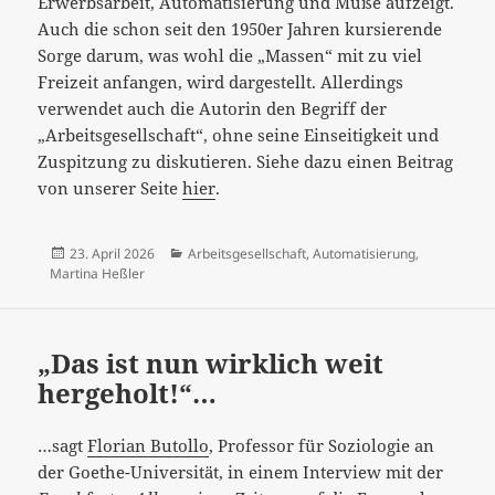
Erwerbsarbeit, Automatisierung und Muße aufzeigt.
Auch die schon seit den 1950er Jahren kursierende
Sorge darum, was wohl die „Massen“ mit zu viel
Freizeit anfangen, wird dargestellt. Allerdings
verwendet auch die Autorin den Begriff der
„Arbeitsgesellschaft“, ohne seine Einseitigkeit und
Zuspitzung zu diskutieren. Siehe dazu einen Beitrag
von unserer Seite
hier
.
Veröffentlicht
Kategorien
23. April 2026
Arbeitsgesellschaft
,
Automatisierung
,
am
Martina Heßler
„Das ist nun wirklich weit
hergeholt!“…
…sagt
Florian Butollo
, Professor für Soziologie an
der Goethe-Universität, in einem Interview mit der