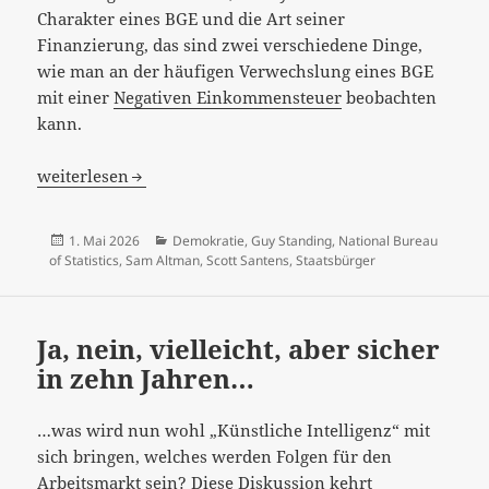
Charakter eines BGE und die Art seiner
Finanzierung, das sind zwei verschiedene Dinge,
wie man an der häufigen Verwechslung eines BGE
mit einer
Negativen Einkommensteuer
beobachten
kann.
„Did Sam Altman’s Basic Income Experiment Succeed or F
weiterlesen
Veröffentlicht
Kategorien
1. Mai 2026
Demokratie
,
Guy Standing
,
National Bureau
am
of Statistics
,
Sam Altman
,
Scott Santens
,
Staatsbürger
Ja, nein, vielleicht, aber sicher
in zehn Jahren…
…was wird nun wohl „Künstliche Intelligenz“ mit
sich bringen, welches werden Folgen für den
Arbeitsmarkt sein? Diese Diskussion kehrt