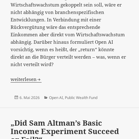
Wirtschaftswachstum gekoppelt sein soll, wäre er
nicht abhängig von branchenspezifischen
Entwicklungen. In Verbindung mit einer
Rückvergütung wäre das entsprechende
Einkommen aber direkt vom Wirtschaftswachstum
abhängig. Darüber hinaus formuliert Open AI
vorsichtig, wenn es heißt, der „return“ könnte
direkt an die Bürger verteilt werden – was, wenn er
nicht verteilt wird?
„Public Wealth Fund“ – Worum geht es?
weiterlesen
Veröffentlicht
Kategorien
6. Mai 2026
Open AI
,
Public Wealth Fund
am
„Did Sam Altman’s Basic
Income Experiment Succeed