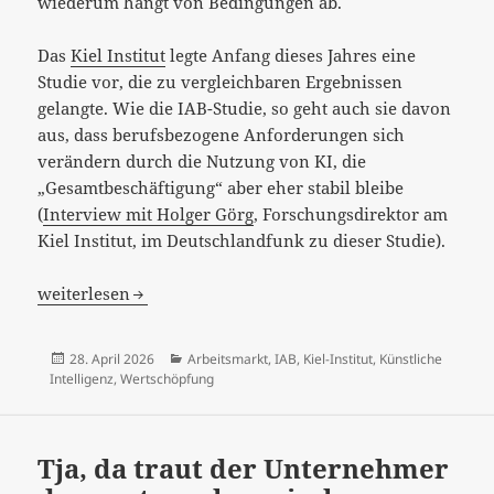
wiederum hängt von Bedingungen ab.
Das
Kiel Institut
legte Anfang dieses Jahres eine
Studie vor, die zu vergleichbaren Ergebnissen
gelangte. Wie die IAB-Studie, so geht auch sie davon
aus, dass berufsbezogene Anforderungen sich
verändern durch die Nutzung von KI, die
„Gesamtbeschäftigung“ aber eher stabil bleibe
(
Interview mit Holger Görg
, Forschungsdirektor am
Kiel Institut, im Deutschlandfunk zu dieser Studie).
Ja, nein, vielleicht, aber sicher in zehn Jahren…
weiterlesen
Veröffentlicht
Kategorien
28. April 2026
Arbeitsmarkt
,
IAB
,
Kiel-Institut
,
Künstliche
am
Intelligenz
,
Wertschöpfung
Tja, da traut der Unternehmer