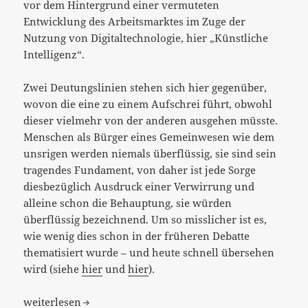
vor dem Hintergrund einer vermuteten
Entwicklung des Arbeitsmarktes im Zuge der
Nutzung von Digitaltechnologie, hier „Künstliche
Intelligenz“.
Zwei Deutungslinien stehen sich hier gegenüber,
wovon die eine zu einem Aufschrei führt, obwohl
dieser vielmehr von der anderen ausgehen müsste.
Menschen als Bürger eines Gemeinwesen wie dem
unsrigen werden niemals überflüssig, sie sind sein
tragendes Fundament, von daher ist jede Sorge
diesbezüglich Ausdruck einer Verwirrung und
alleine schon die Behauptung, sie würden
überflüssig bezeichnend. Um so misslicher ist es,
wie wenig dies schon in der früheren Debatte
thematisiert wurde – und heute schnell übersehen
wird (siehe
hier
und
hier
).
„Was tun mit dem Heer der Überflüssigen durch KI, Kars
weiterlesen