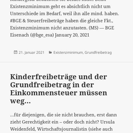
gilt
Existenzminimum geht es absichtlich nicht um
nur
Unterschiede im Bedarf, weil ihn alle mind. haben.
für
#BGE & Steuerfreibeträge haben die gleiche Fkt.,
die
Existenzminimum nicht anzutasten. (MS) — BGE
Bedürftigkeitsprüfu
Eisenach (@bge_esa) January 20, 2021
Veröffentlicht
Kategorien
21. Januar 2021
Existenzminimum
,
Grundfreibetrag
am
Kinderfreibeträge und der
Grundfreibetrag in der
Einkommensteuer müssen
weg…
…für diejenigen, die sie nicht brauchen, erst dann
zieht Gerechtigkeit ein – oder doch nicht? Ursula
Weidenfeld, Wirtschaftsjournalistin (siehe auch