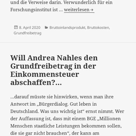
und die Verweise darin. Verwunderlich für ein
Brutto-
Forschungsinstitut ist …
weiterlesen
oder
Nettokosten?
Veröffentlicht
Kategorien
8. April 2020
Bruttoinlandsprodukt
,
Bruttokosten
,
Und
am
Grundfreibetrag
wieder
einmal
–
Will Andrea Nahles den
wer
Grundfreibetrag in der
braucht
Einkommensteuer
denn
abschaffen?…
nun
den
…darauf müsste sie hinwirken, wenn man ihre
Grundfreibetrag
Antwort im „Bürgerdialog. Gut leben in
in
Deutschland. Was uns wichtig ist“ ernst nimmt. Wer
der
der Auffassung ist, dass mit einem BGE „Millionen
Einkommensteuer?
Menschen staatliche Leistungen bekommen sollen,
die sie gar nicht brauchen“, der kann am