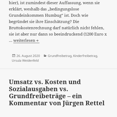
hier), ist zumindest dieser Auffassung, wenn sie
erklärt, weshalb das „bedingungslose
Grundeinkommen Humbug“ ist. Doch wie
begründet sie ihre Einschätzung? Die
Bruttokostenrechnung darf natürlich nicht fehlen,
sie ist aber nur dann so beeindruckend (1200 Euro x
Kinderfreibeträge
…
weiterlesen
und
der
Veröffentlicht
Kategorien
26. August 2020
Grundfreibetrag
,
Kinderfreibetrag
,
Grundfreibetrag
am
Ursula Weidenfeld
in
der
Einkommensteuer
Umsatz vs. Kosten und
müssen
Sozialausgaben vs.
weg…
Grundfreibeträge – ein
Kommentar von Jürgen Rettel