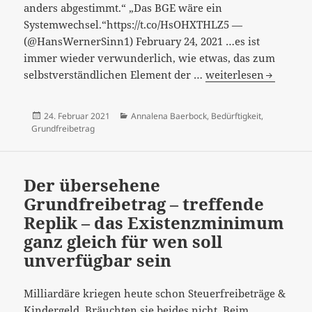
anders abgestimmt.“ „Das BGE wäre ein
Systemwechsel.“https://t.co/HsOHXTHLZ5 —
(@HansWernerSinn1) February 24, 2021 …es ist
immer wieder verwunderlich, wie etwas, das zum
Wäre
selbstverständlichen Element der …
weiterlesen
da
nur
Veröffentlicht
Kategorien
24. Februar 2021
Annalena Baerbock
,
Bedürftigkeit
,
nicht
am
Grundfreibetrag
der
Grundfreibetrag
in
Der übersehene
der
Grundfreibetrag – treffende
Einkommensteuer
Replik – das Existenzminimum
–
ganz gleich für wen soll
ob
unverfügbar sein
jemand
eine
Leistung
Milliardäre kriegen heute schon Steuerfreibeträge &
braucht,
Kindergeld. Bräuchten sie beides nicht. Beim