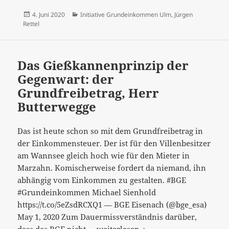
Veröffentlicht
Kategorien
4. Juni 2020
Initiative Grundeinkommen Ulm
,
Jürgen
am
Rettel
Das Gießkannenprinzip der
Gegenwart: der
Grundfreibetrag, Herr
Butterwegge
Das ist heute schon so mit dem Grundfreibetrag in
der Einkommensteuer. Der ist für den Villenbesitzer
am Wannsee gleich hoch wie für den Mieter in
Marzahn. Komischerweise fordert da niemand, ihn
abhängig vom Einkommen zu gestalten. #BGE
#Grundeinkommen Michael Sienhold
https://t.co/5eZsdRCXQ1 — BGE Eisenach (@bge_esa)
May 1, 2020 Zum Dauermissverständnis darüber,
Das
dass das BGE nicht …
weiterlesen