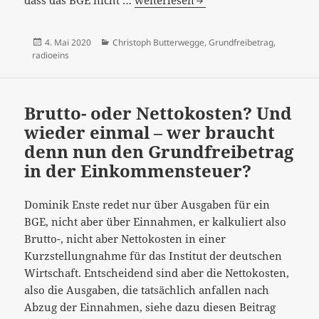
Gießkannenprinzip
der
Veröffentlicht
Kategorien
4. Mai 2020
Christoph Butterwegge
,
Grundfreibetrag
,
Gegenwart:
am
radioeins
der
Grundfreibetrag,
Herr
Brutto- oder Nettokosten? Und
Butterwegge
wieder einmal – wer braucht
denn nun den Grundfreibetrag
in der Einkommensteuer?
Dominik Enste redet nur über Ausgaben für ein
BGE, nicht aber über Einnahmen, er kalkuliert also
Brutto-, nicht aber Nettokosten in einer
Kurzstellungnahme für das Institut der deutschen
Wirtschaft. Entscheidend sind aber die Nettokosten,
also die Ausgaben, die tatsächlich anfallen nach
Abzug der Einnahmen, siehe dazu diesen Beitrag