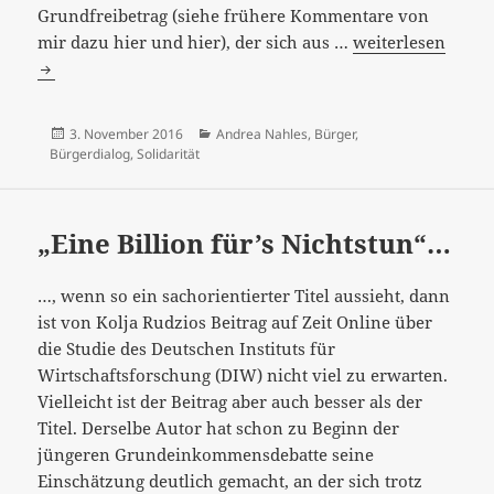
Grundfreibetrag (siehe frühere Kommentare von
Will
mir dazu hier und hier), der sich aus …
weiterlesen
Andrea
Nahles
den
Veröffentlicht
Kategorien
3. November 2016
Andrea Nahles
,
Bürger
,
Grundfreibetrag
am
Bürgerdialog
,
Solidarität
in
der
Einkommensteue
„Eine Billion für’s Nichtstun“…
abschaffen?…
…, wenn so ein sachorientierter Titel aussieht, dann
ist von Kolja Rudzios Beitrag auf Zeit Online über
die Studie des Deutschen Instituts für
Wirtschaftsforschung (DIW) nicht viel zu erwarten.
Vielleicht ist der Beitrag aber auch besser als der
Titel. Derselbe Autor hat schon zu Beginn der
jüngeren Grundeinkommensdebatte seine
Einschätzung deutlich gemacht, an der sich trotz