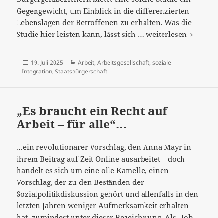
Gegengewicht, um Einblick in die differenzierten
Lebenslagen der Betroffenen zu erhalten. Was die
„Arbeit
Studie hier leisten kann, lässt sich …
weiterlesen
lohnt
sich
Veröffentlicht
Kategorien
19. Juli 2025
Arbeit
,
Arbeitsgesellschaft
,
soziale
immer!?…
am
Integration
,
Staatsbürgerschaft
„Es braucht ein Recht auf
Arbeit – für alle“…
…ein revolutionärer Vorschlag, den Anna Mayr in
ihrem Beitrag auf Zeit Online ausarbeitet – doch
handelt es sich um eine olle Kamelle, einen
Vorschlag, der zu den Beständen der
Sozialpolitikdiskussion gehört und allenfalls in den
letzten Jahren weniger Aufmerksamkeit erhalten
hat, zumindest unter dieser Bezeichnung. Als „Job