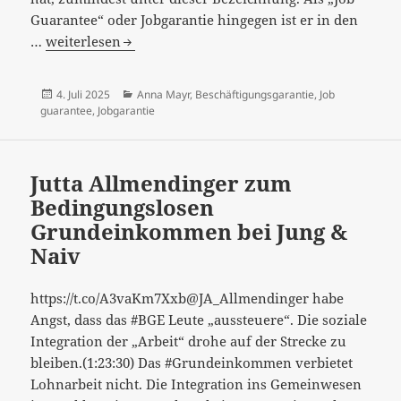
Guarantee“ oder Jobgarantie hingegen ist er in den
„Es
…
weiterlesen
braucht
ein
Veröffentlicht
Kategorien
4. Juli 2025
Anna Mayr
,
Beschäftigungsgarantie
,
Job
Recht
am
guarantee
,
Jobgarantie
auf
Arbeit
–
Jutta Allmendinger zum
für
Bedingungslosen
alle“…
Grundeinkommen bei Jung &
Naiv
https://t.co/A3vaKm7Xxb@JA_Allmendinger habe
Angst, dass das #BGE Leute „aussteuere“. Die soziale
Integration der „Arbeit“ drohe auf der Strecke zu
bleiben.(1:23:30) Das #Grundeinkommen verbietet
Lohnarbeit nicht. Die Integration ins Gemeinwesen