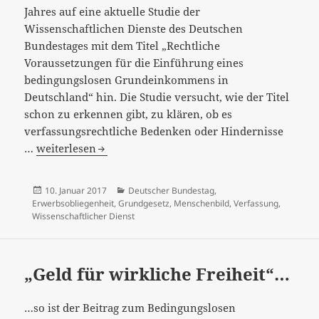
Jahres auf eine aktuelle Studie der
Wissenschaftlichen Dienste des Deutschen
Bundestages mit dem Titel „Rechtliche
Voraussetzungen für die Einführung eines
bedingungslosen Grundeinkommens in
Deutschland“ hin. Die Studie versucht, wie der Titel
schon zu erkennen gibt, zu klären, ob es
verfassungsrechtliche Bedenken oder Hindernisse
Ist
…
weiterlesen
Erwerbsobliegenheit
Bestandteil
Veröffentlicht
Kategorien
10. Januar 2017
Deutscher Bundestag
,
des
am
Erwerbsobliegenheit
,
Grundgesetz
,
Menschenbild
,
Verfassung
,
Menschenbildes
Wissenschaftlicher Dienst
des
Grundgesetzes?
„Geld für wirkliche Freiheit“…
…so ist der Beitrag zum Bedingungslosen