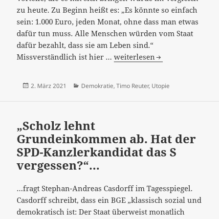
zu heute. Zu Beginn heißt es: „Es könnte so einfach
sein: 1.000 Euro, jeden Monat, ohne dass man etwas
dafür tun muss. Alle Menschen würden vom Staat
dafür bezahlt, dass sie am Leben sind.“
“Bedingungsloses
Missverständlich ist hier …
weiterlesen
Grundeinkommen.
Der
Veröffentlicht
Kategorien
2. März 2021
Demokratie
,
Timo Reuter
,
Utopie
ewige
am
Traum“
–
„Scholz lehnt
oder
Grundeinkommen ab. Hat der
vielmehr
SPD-Kanzlerkandidat das S
ein
vergessen?“…
Vorschlag,
der
gegenwärtige
…fragt Stephan-Andreas Casdorff im Tagesspiegel.
Widersprüche
Casdorff schreibt, dass ein BGE „klassisch sozial und
erkennen
demokratisch ist: Der Staat überweist monatlich