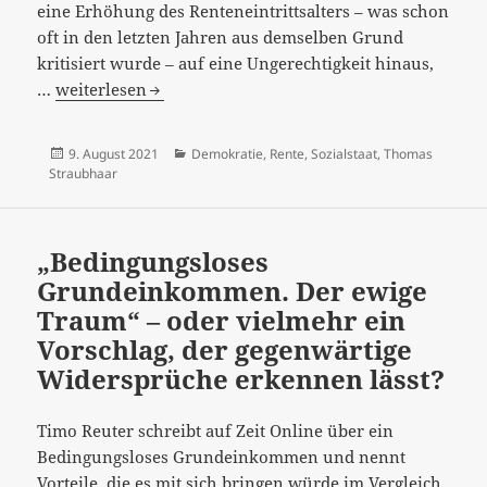
eine Erhöhung des Renteneintrittsalters – was schon
oft in den letzten Jahren aus demselben Grund
kritisiert wurde – auf eine Ungerechtigkeit hinaus,
“Die
…
weiterlesen
Rente
mit
Veröffentlicht
Kategorien
9. August 2021
Demokratie
,
Rente
,
Sozialstaat
,
Thomas
70
am
Straubhaar
ist
eine
gestrige
„Bedingungsloses
und
Grundeinkommen. Der ewige
ungerechte
Traum“ – oder vielmehr ein
Idee“…
Vorschlag, der gegenwärtige
Widersprüche erkennen lässt?
Timo Reuter schreibt auf Zeit Online über ein
Bedingungsloses Grundeinkommen und nennt
Vorteile, die es mit sich bringen würde im Vergleich