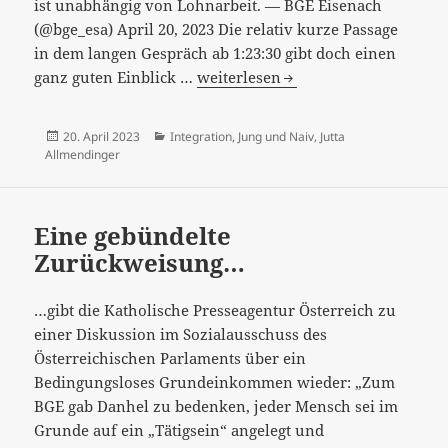
ist unabhängig von Lohnarbeit. — BGE Eisenach
(@bge_esa) April 20, 2023 Die relativ kurze Passage
in dem langen Gespräch ab 1:23:30 gibt doch einen
Jutta
ganz guten Einblick …
weiterlesen
Allmendinger
zum
Veröffentlicht
Kategorien
20. April 2023
Integration
,
Jung und Naiv
,
Jutta
Bedingungslosen
am
Allmendinger
Grundeinkommen
bei
Jung
Eine gebündelte
&
Zurückweisung…
Naiv
…gibt die Katholische Presseagentur Österreich zu
einer Diskussion im Sozialausschuss des
Österreichischen Parlaments über ein
Bedingungsloses Grundeinkommen wieder: „Zum
BGE gab Danhel zu bedenken, jeder Mensch sei im
Grunde auf ein „Tätigsein“ angelegt und