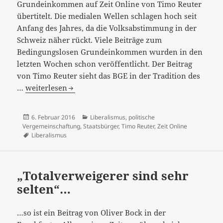
Grundeinkommen auf Zeit Online von Timo Reuter
übertitelt. Die medialen Wellen schlagen hoch seit
Anfang des Jahres, da die Volksabstimmung in der
Schweiz näher rückt. Viele Beiträge zum
Bedingungslosen Grundeinkommen wurden in den
letzten Wochen schon veröffentlicht. Der Beitrag
von Timo Reuter sieht das BGE in der Tradition des
„Geld
…
weiterlesen
für
wirkliche
Veröffentlicht
Kategorien
6. Februar 2016
Liberalismus
,
politische
Freiheit“…
am
Vergemeinschaftung
,
Staatsbürger
,
Timo Reuter
,
Zeit Online
Schlagwörter
Liberalismus
„Totalverweigerer sind sehr
selten“…
…so ist ein Beitrag von Oliver Bock in der