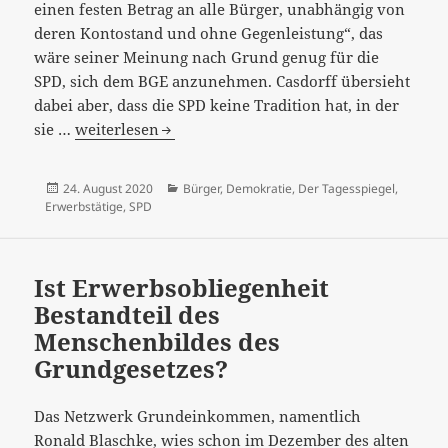
lässt?
einen festen Betrag an alle Bürger, unabhängig von
deren Kontostand und ohne Gegenleistung“, das
wäre seiner Meinung nach Grund genug für die
SPD, sich dem BGE anzunehmen. Casdorff übersieht
dabei aber, dass die SPD keine Tradition hat, in der
“Scholz
sie …
weiterlesen
lehnt
Grundeinkommen
Veröffentlicht
Kategorien
24. August 2020
Bürger
,
Demokratie
,
Der Tagesspiegel
,
ab.
am
Erwerbstätige
,
SPD
Hat
der
SPD-
Ist Erwerbsobliegenheit
Kanzlerkandidat
Bestandteil des
das
Menschenbildes des
S
Grundgesetzes?
vergessen?“…
Das Netzwerk Grundeinkommen, namentlich
Ronald Blaschke, wies schon im Dezember des alten