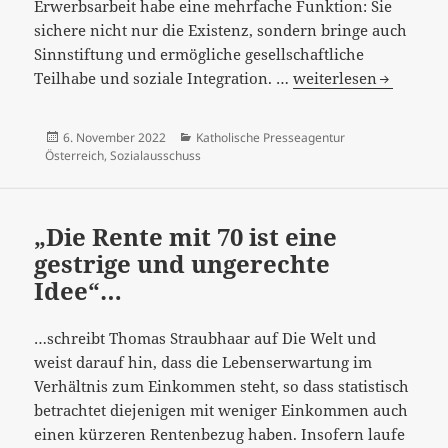
Erwerbsarbeit habe eine mehrfache Funktion: Sie
sichere nicht nur die Existenz, sondern bringe auch
Sinnstiftung und ermögliche gesellschaftliche
Eine
Teilhabe und soziale Integration. …
weiterlesen
gebündelte
Zurückweisung…
Veröffentlicht
Kategorien
6. November 2022
Katholische Presseagentur
am
Österreich
,
Sozialausschuss
„Die Rente mit 70 ist eine
gestrige und ungerechte
Idee“…
…schreibt Thomas Straubhaar auf Die Welt und
weist darauf hin, dass die Lebenserwartung im
Verhältnis zum Einkommen steht, so dass statistisch
betrachtet diejenigen mit weniger Einkommen auch
einen kürzeren Rentenbezug haben. Insofern laufe