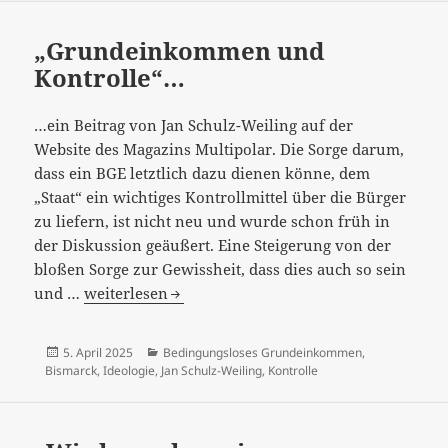
„Grundeinkommen und
Kontrolle“…
…ein Beitrag von Jan Schulz-Weiling auf der
Website des Magazins Multipolar. Die Sorge darum,
dass ein BGE letztlich dazu dienen könne, dem
„Staat“ ein wichtiges Kontrollmittel über die Bürger
zu liefern, ist nicht neu und wurde schon früh in
der Diskussion geäußert. Eine Steigerung von der
bloßen Sorge zur Gewissheit, dass dies auch so sein
„Grundeinkommen
und …
weiterlesen
und
Kontrolle“…
Veröffentlicht
Kategorien
5. April 2025
Bedingungsloses Grundeinkommen
,
am
Bismarck
,
Ideologie
,
Jan Schulz-Weiling
,
Kontrolle