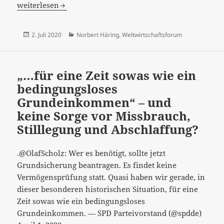
des
weiterlesen
Missbrauchs
zur
Veröffentlicht
Kategorien
2. Juli 2020
Norbert Häring
,
Weltwirtschaftsforum
Grundidee
am
–
treffend
„…für eine Zeit sowas wie ein
von
bedingungsloses
BGE
Grundeinkommen“ – und
Eisenach
keine Sorge vor Missbrauch,
Stilllegung und Abschlaffung?
.@OlafScholz: Wer es benötigt, sollte jetzt
Grundsicherung beantragen. Es findet keine
Vermögensprüfung statt. Quasi haben wir gerade, in
dieser besonderen historischen Situation, für eine
Zeit sowas wie ein bedingungsloses
Grundeinkommen. — SPD Parteivorstand (@spdde)