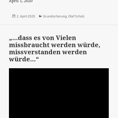
April 1, 2020
Veröffentlicht
Kategorien
2. April 2020
Grundsicherung
,
Olaf Scholz
am
„…dass es von Vielen
missbraucht werden würde,
missverstanden werden
würde…“