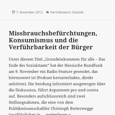
wird
gelogen,
Veröffentlicht
Kategorien
7. November 2012
Gerd Bosbach
,
Statistik
was
am
das
Zeug
Missbrauchsbefürchtungen,
hält“
Konsumismus und die
–
Verführbarkeit der Bürger
Statistik,
ihre
Eigenheiten
Unter diesem Titel „Grundeinkommen für alle – Das
und
Ende des Sozialstaats“ hat der Hessische Rundfunk
ihr
am 9. November ein Radio-Feature gesendet, das
Missbrauch
hörenswert ist (Podcast herunterladen, direkt
anhören). Die Sendung informiert ausgewogen über
die Diskussion, führt Argumente pro und contra
auf. Besonders aufschlussreich sind zwei
Stellungnahmen, die eine von dem
Politikwissenschaftler Christoph Butterwegge
Missbrauchsbefürchtungen,
(ausführlicher in …
weiterlesen