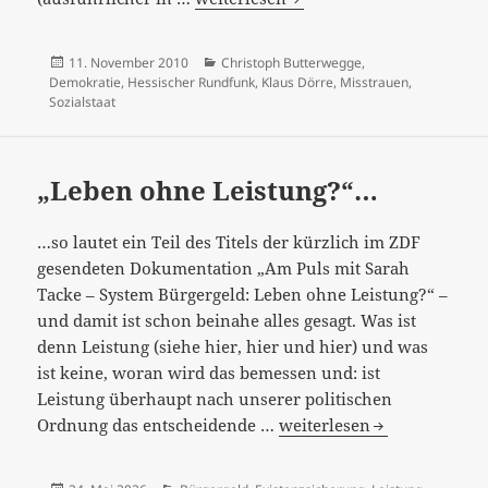
Konsumismus
und
Veröffentlicht
Kategorien
11. November 2010
Christoph Butterwegge
,
die
am
Demokratie
,
Hessischer Rundfunk
,
Klaus Dörre
,
Misstrauen
,
Verführbarkeit
Sozialstaat
der
Bürger
„Leben ohne Leistung?“…
…so lautet ein Teil des Titels der kürzlich im ZDF
gesendeten Dokumentation „Am Puls mit Sarah
Tacke – System Bürgergeld: Leben ohne Leistung?“ –
und damit ist schon beinahe alles gesagt. Was ist
denn Leistung (siehe hier, hier und hier) und was
ist keine, woran wird das bemessen und: ist
Leistung überhaupt nach unserer politischen
„Leben
Ordnung das entscheidende …
weiterlesen
ohne
Leistung?“…