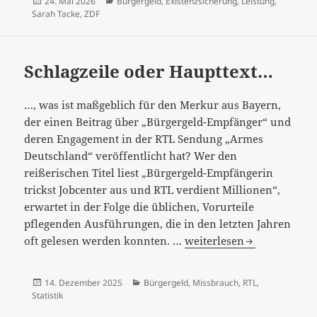
Veröffentlicht
Kategorien
24. Mai 2026
Bürgergeld
,
Existenzsicherung
,
Leistung
,
am
Sarah Tacke
,
ZDF
Schlagzeile oder Haupttext…
…, was ist maßgeblich für den Merkur aus Bayern,
der einen Beitrag über „Bürgergeld-Empfänger“ und
deren Engagement in der RTL Sendung „Armes
Deutschland“ veröffentlicht hat? Wer den
reißerischen Titel liest „Bürgergeld-Empfängerin
trickst Jobcenter aus und RTL verdient Millionen“,
erwartet in der Folge die üblichen, Vorurteile
pflegenden Ausführungen, die in den letzten Jahren
Schlagzeile
oft gelesen werden konnten. …
weiterlesen
oder
Haupttext…
Veröffentlicht
Kategorien
14. Dezember 2025
Bürgergeld
,
Missbrauch
,
RTL
,
am
Statistik