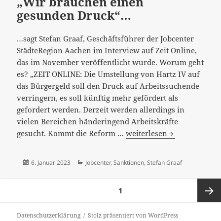
„Wir brauchen einen
gesunden Druck“…
…sagt Stefan Graaf, Geschäftsführer der Jobcenter
StädteRegion Aachen im Interview auf Zeit Online,
das im November veröffentlicht wurde. Worum geht
es? „ZEIT ONLINE: Die Umstellung von Hartz IV auf
das Bürgergeld soll den Druck auf Arbeitssuchende
verringern, es soll künftig mehr gefördert als
gefordert werden. Derzeit werden allerdings in
vielen Bereichen händeringend Arbeitskräfte
“Wir
gesucht. Kommt die Reform …
weiterlesen
brauchen
einen
Veröffentlicht
Kategorien
6. Januar 2023
Jobcenter
,
Sanktionen
,
Stefan Graaf
gesunden
am
Druck“…
Seitennummerierung
SEITE
1
der
Beiträge
Nächst
Datenschutzerklärung
Stolz präsentiert von WordPress