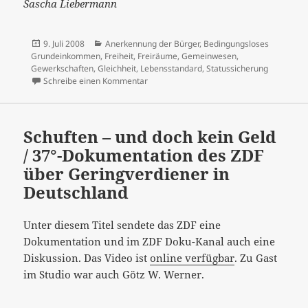
Sascha Liebermann
Veröffentlicht
Kategorien
9. Juli 2008
Anerkennung der Bürger
,
Bedingungsloses
am
Grundeinkommen
,
Freiheit
,
Freiräume
,
Gemeinwesen
,
Gewerkschaften
,
Gleichheit
,
Lebensstandard
,
Statussicherung
zu Statuserhalt oder Gleichheit der Bürge
Schreibe einen Kommentar
Schuften – und doch kein Geld
/ 37°-Dokumentation des ZDF
über Geringverdiener in
Deutschland
Unter diesem Titel sendete das ZDF eine
Dokumentation und im ZDF Doku-Kanal auch eine
Diskussion. Das Video ist
online verfügbar
. Zu Gast
im Studio war auch Götz W. Werner.