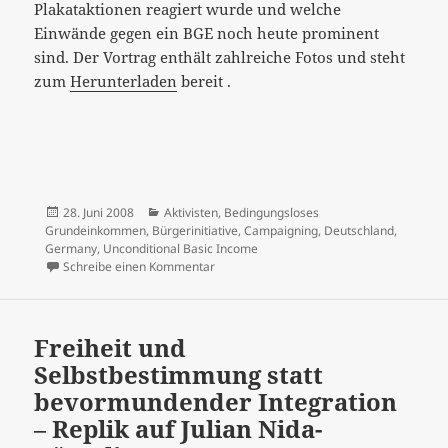
Plakataktionen reagiert wurde und welche
Einwände gegen ein BGE noch heute prominent
sind. Der Vortrag enthält zahlreiche Fotos und steht
zum
Herunterladen
bereit .
Veröffentlicht
Kategorien
28. Juni 2008
Aktivisten
,
Bedingungsloses
am
Grundeinkommen
,
Bürgerinitiative
,
Campaigning
,
Deutschland
,
Germany
,
Unconditional Basic Income
zu "Bringing UBI into the National Debat
Schreibe einen Kommentar
Freiheit und
Selbstbestimmung statt
bevormundender Integration
– Replik auf Julian Nida-