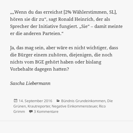
„„Wenn du das erreichst [2% Wählerstimmen, SL],
hören sie dir zu“, sagt Ronald Heinrich, der als
Sprecher der Initiative fungiert. „Sie“ – damit meinte
er die anderen Parteien.“
Ja, das mag sein, aber wäre es nicht wichtiger, dass
die Bürger einem zuhören, diejenigen, die noch
nichts vom BGE gehört haben oder bislang
Vorbehalte dagegen hatten?
Sascha Liebermann
Veröffentlicht
Kategorien
14. September 2016
Bündnis Grundeinkommen
,
Die
am
Grünen
,
Krautreporter
,
Negative Einkommensteuer
,
Rico
zu „Deutschland bekommt seine allererste B
Grimm
3 Kommentare