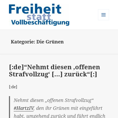
MENÜ
UND
Freiheit statt Vollbeschäftigung
WIDGETS
Kategorie:
Die Grünen
[:de]“Nehmt diesen ‚offenen
Strafvollzug‘ […] zurück“[:]
[:de]
Nehmt diesen „offenen Strafvollzug“
#HartzIV
, den ihr Grünen mit eingeführt
habt, umgehend zurück und führt endlich