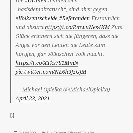
Die
#Grünen
nennen sich
„basisdemokratisch“, sind aber gegen
#Volksentscheide
#Referenden
Erstaunlich
und absurd
https://t.co/RmwuNes4KM
Zum
Glück erinnern sich die Jüngeren, dass die
Angst vor den Leuten die Leute zum
hörigen, gar völkischen Volk macht.
https://t.co/XTks7S1MmN
pic.twitter.com/NE6h9JzGJM
— Michael Opielka (@MichaelOpielka)
April 23, 2021
[:]
Veröffentlicht
Kategorien
3. Mai 2021
Die Grünen
,
Michael Opielka