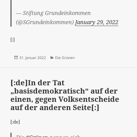
— Stiftung Grundeinkommen
(@SGrundeinkommen)
January 29, 2022
[:]
Veröffentlicht
Kategorien
31. Januar 2022
Die Grünen
am
[:de]In der Tat
„basisdemokratisch“ auf der
einen, gegen Volksentscheide
auf der anderen Seite[:]
[:de]