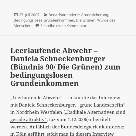
Veröffentlicht
Kategorien
27. Juli 2007
Bedarfsorientierte Grundsicherung
,
am
Bedingungsloses Grundeinkommen
,
Die Grünen
,
Würde des
zu "Adieu Grundeinkommen" –
Menschen
Schreibe einen Kommentar
Leerlaufende Abwehr –
Daniela Schneckenburger
(Bündnis 90/ Die Grünen) zum
bedingungslosen
Grundeinkommen
„Leerlaufende Abwehr“ – so könnte das Interview
mit Daniela Schneckenburger, „grüne Landeschefin“
in Nordrhein Westfalen (
„Radikale Alternativen sind
gerade attraktiv“
, taz vom 1.12.2006) übertitelt
werden. Anläßlich der Bundesdelegiertenkonferenz
in Köln geführt, stößt man in diesem Interview