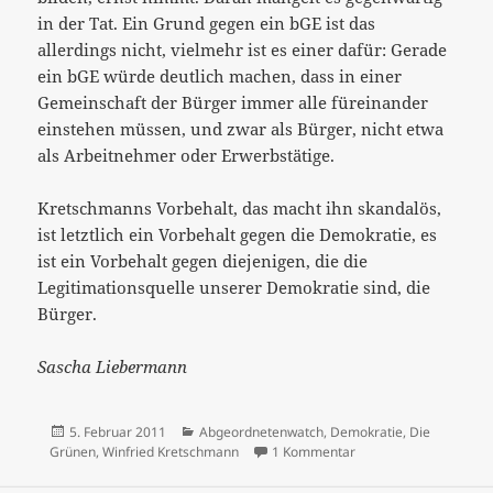
in der Tat. Ein Grund gegen ein bGE ist das
allerdings nicht, vielmehr ist es einer dafür: Gerade
ein bGE würde deutlich machen, dass in einer
Gemeinschaft der Bürger immer alle füreinander
einstehen müssen, und zwar als Bürger, nicht etwa
als Arbeitnehmer oder Erwerbstätige.
Kretschmanns Vorbehalt, das macht ihn skandalös,
ist letztlich ein Vorbehalt gegen die Demokratie, es
ist ein Vorbehalt gegen diejenigen, die die
Legitimationsquelle unserer Demokratie sind, die
Bürger.
Sascha Liebermann
Veröffentlicht
Kategorien
5. Februar 2011
Abgeordnetenwatch
,
Demokratie
,
Die
am
zu
Was uns blockiert:
Grünen
,
Winfried Kretschmann
1 Kommentar