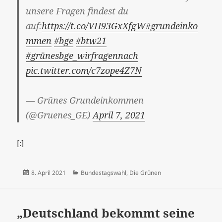
unsere Fragen findest du
auf:
https://t.co/VH93GxXfgW
#grundeinko
mmen
#bge
#btw21
#grünesbge_wirfragennach
pic.twitter.com/c7zope4Z7N
— Grünes Grundeinkommen
(@Gruenes_GE)
April 7, 2021
[:]
Veröffentlicht
Kategorien
8. April 2021
Bundestagswahl
,
Die Grünen
am
„Deutschland bekommt seine