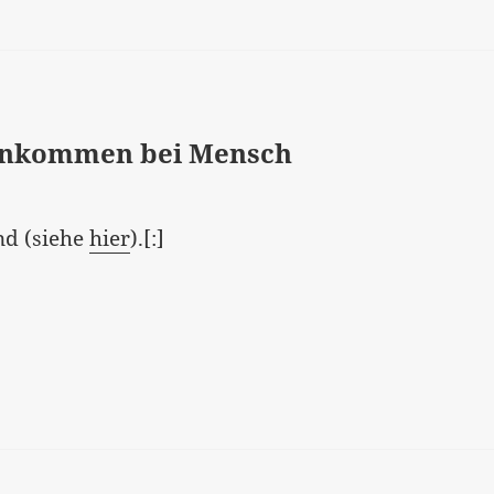
einkommen bei Mensch
nd (siehe
hier
).[:]