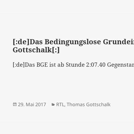
[:de]Das Bedingungslose Grund
Gottschalk[:]
[:de]Das BGE ist ab Stunde 2:07.40 Gegensta
Veröffentlicht
Kategorien
29. Mai 2017
RTL
,
Thomas Gottschalk
am