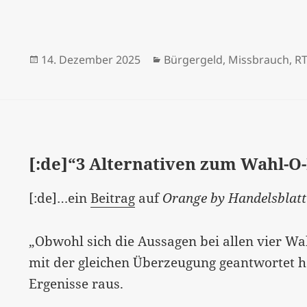
Veröffentlicht
Kategorien
14. Dezember 2025
Bürgergeld
,
Missbrauch
,
R
am
[:de]“3 Alternativen zum Wahl-O-
[:de]…ein
Beitrag
auf
Orange by Handelsblatt
„Obwohl sich die Aussagen bei allen vier W
mit der gleichen Überzeugung geantwortet ha
Ergenisse raus.