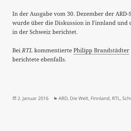
In der Ausgabe vom 30. Dezember der ARD
wurde über die Diskussion in Finnland und
in der Schweiz berichtet.
Bei
RTL
kommentierte
Philipp Brandstädter
berichtete ebenfalls.
Veröffentlicht
Kategorien
2. Januar 2016
ARD
,
Die Welt
,
Finnland
,
RTL
,
Sch
am