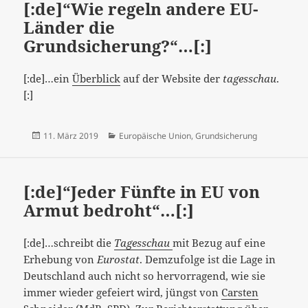
[:de]“Wie regeln andere EU-
Länder die
Grundsicherung?“…[:]
[:de]…ein
Überblick
auf der Website der
tagesschau
.
[:]
Veröffentlicht
Kategorien
11. März 2019
Europäische Union
,
Grundsicherung
am
[:de]“Jeder Fünfte in EU von
Armut bedroht“…[:]
[:de]…schreibt die
Tagesschau
mit Bezug auf eine
Erhebung von
Eurostat
. Demzufolge ist die Lage in
Deutschland auch nicht so hervorragend, wie sie
immer wieder gefeiert wird, jüngst von
Carsten