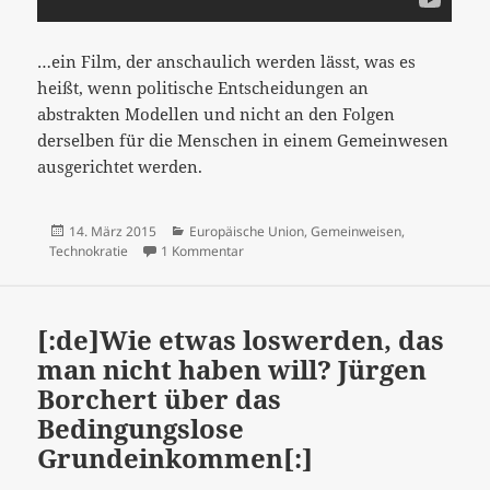
…ein Film, der anschaulich werden lässt, was es
heißt, wenn politische Entscheidungen an
abstrakten Modellen und nicht an den Folgen
derselben für die Menschen in einem Gemeinwesen
ausgerichtet werden.
Veröffentlicht
Kategorien
14. März 2015
Europäische Union
,
Gemeinweisen
,
am
zu „Die Spur der Troika“…
Technokratie
1 Kommentar
[:de]Wie etwas loswerden, das
man nicht haben will? Jürgen
Borchert über das
Bedingungslose
Grundeinkommen[:]