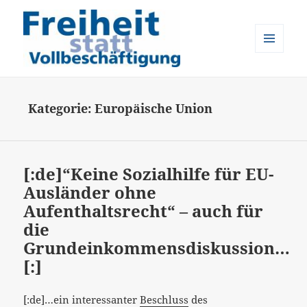
MENÜ
UND
Freiheit statt Vollbeschäftigung
WIDGETS
Kategorie:
Europäische Union
[:de]“Keine Sozialhilfe für EU-
Ausländer ohne
Aufenthaltsrecht“ – auch für
die
Grundeinkommensdiskussion…
[:]
[:de]…ein interessanter
Beschluss
des