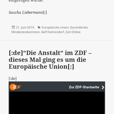
eingezogen würde.
Sascha Liebermann
[:]
Veröffentlicht
Kategorien
21. Juni 2019
Europäische Union
,
Garantiertes
am
Mindesteinkommen
,
Ralf Dahrendorf
,
Zeit Online
[:de]“Die Anstalt“ im ZDF –
dieses Mal ging es um die
Europäische Union[:]
[:de]