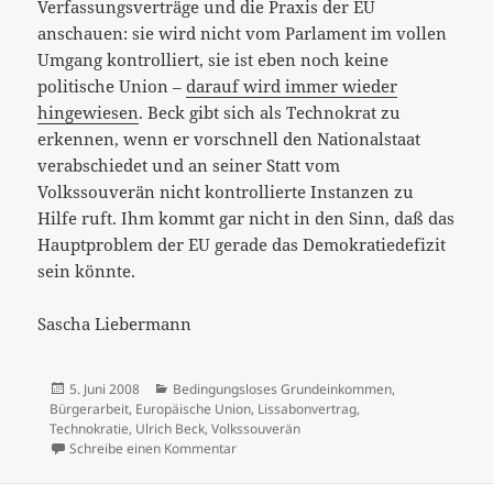
Verfassungsverträge und die Praxis der EU
anschauen: sie wird nicht vom Parlament im vollen
Umgang kontrolliert, sie ist eben noch keine
politische Union –
darauf wird immer wieder
hingewiesen
. Beck gibt sich als Technokrat zu
erkennen, wenn er vorschnell den Nationalstaat
verabschiedet und an seiner Statt vom
Volkssouverän nicht kontrollierte Instanzen zu
Hilfe ruft. Ihm kommt gar nicht in den Sinn, daß das
Hauptproblem der EU gerade das Demokratiedefizit
sein könnte.
Sascha Liebermann
Veröffentlicht
Kategorien
5. Juni 2008
Bedingungsloses Grundeinkommen
,
am
Bürgerarbeit
,
Europäische Union
,
Lissabonvertrag
,
Technokratie
,
Ulrich Beck
,
Volkssouverän
zu Bürgerarbeit und Grundeinkommen – W
Schreibe einen Kommentar