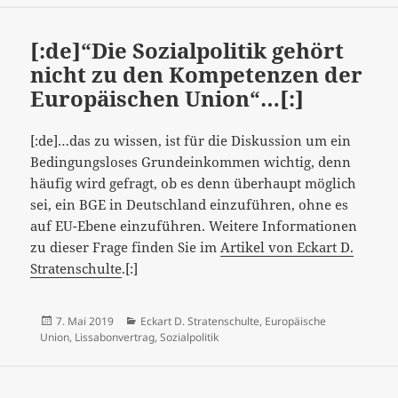
[:de]“Die Sozialpolitik gehört
nicht zu den Kompetenzen der
Europäischen Union“…[:]
[:de]…das zu wissen, ist für die Diskussion um ein
Bedingungsloses Grundeinkommen wichtig, denn
häufig wird gefragt, ob es denn überhaupt möglich
sei, ein BGE in Deutschland einzuführen, ohne es
auf EU-Ebene einzuführen. Weitere Informationen
zu dieser Frage finden Sie im
Artikel von Eckart D.
Stratenschulte
.[:]
Veröffentlicht
Kategorien
7. Mai 2019
Eckart D. Stratenschulte
,
Europäische
am
Union
,
Lissabonvertrag
,
Sozialpolitik