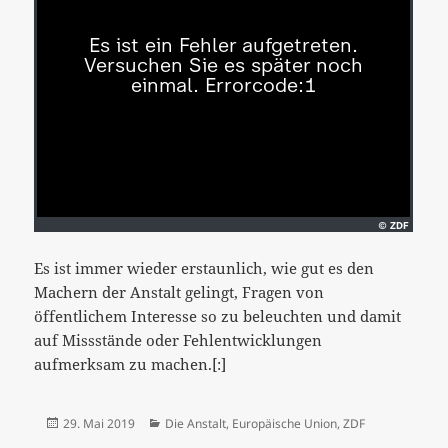
Es ist immer wieder erstaunlich, wie gut es den
Machern der Anstalt gelingt, Fragen von
öffentlichem Interesse so zu beleuchten und damit
auf Missstände oder Fehlentwicklungen
aufmerksam zu machen.[:]
Veröffentlicht
Kategorien
29. Mai 2019
Die Anstalt
,
Europäische Union
,
ZDF
am