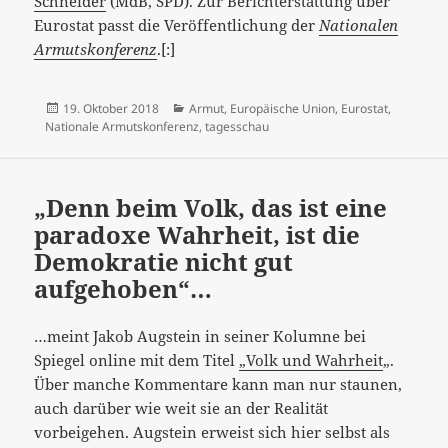
Schneider
(MdB, SPD). Zur Berichterstattung über
Eurostat passt die Veröffentlichung der
Nationalen
Armutskonferenz
.[:]
Veröffentlicht
Kategorien
19. Oktober 2018
Armut
,
Europäische Union
,
Eurostat
,
am
Nationale Armutskonferenz
,
tagesschau
„Denn beim Volk, das ist eine
paradoxe Wahrheit, ist die
Demokratie nicht gut
aufgehoben“…
…meint Jakob Augstein in seiner Kolumne bei
Spiegel online mit dem Titel
„Volk und Wahrheit
„.
Über manche Kommentare kann man nur staunen,
auch darüber wie weit sie an der Realität
vorbeigehen. Augstein erweist sich hier
selbst als