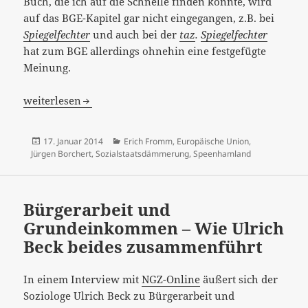
Buch, die ich auf die Schnelle finden konnte, wird
auf das BGE-Kapitel gar nicht eingegangen, z.B. bei
Spiegelfechter
und auch bei der
taz
.
Spiegelfechter
hat zum BGE allerdings ohnehin eine festgefügte
Meinung.
[:de]Wie etwas loswerden, das man nicht haben will? J
weiterlesen
Veröffentlicht
Kategorien
17. Januar 2014
Erich Fromm
,
Europäische Union
,
am
Jürgen Borchert
,
Sozialstaatsdämmerung
,
Speenhamland
Bürgerarbeit und
Grundeinkommen – Wie Ulrich
Beck beides zusammenführt
In einem Interview mit
NGZ-Online
äußert sich der
Soziologe Ulrich Beck zu Bürgerarbeit und