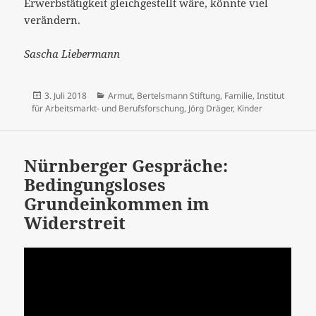
Erwerbstätigkeit gleichgestellt wäre, könnte viel
verändern.
Sascha Liebermann
Veröffentlicht
Kategorien
3. Juli 2018
Armut
,
Bertelsmann Stiftung
,
Familie
,
Institut
am
für Arbeitsmarkt- und Berufsforschung
,
Jörg Dräger
,
Kinder
Nürnberger Gespräche:
Bedingungsloses
Grundeinkommen im
Widerstreit