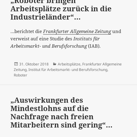
„Roboter bringen
Arbeitsplätze zurück in die
Industrieländer“…
…berichtet die
Frankfurter Allgemeine Zeitung
und
verweist auf eine Studie des
Instituts für
Arbeitsmarkt- und Berufsforschung
(IAB).
Veröffentlicht
Kategorien
31. Oktober 2018
Arbeitsplätze
,
Frankfurter Allgemeine
am
Zeitung
,
Institut für Arbeitsmarkt- und Berufsforschung
,
Roboter
„Auswirkungen des
Mindestlohns auf die
Nachfrage nach freien
Mitarbeitern sind gering“…