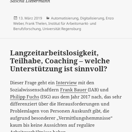
Sascha Liebermann
Veröffentlicht
Kategorien
13. März 2019
Automatisierung
,
Digitalisierung
,
Enzo
am
Weber
,
Frank Thelen
,
Institut für Arbeitsmarkt- und
Berufsforschung
,
Universität Regensburg
Langzeitarbeitslosigkeit,
Teilhabe, Coaching – welche
Unterstützung ist sinnvoll?
Dieser Frage geht ein
Interview
mit den
Sozialwissenschaftlern
Frank Bauer
(IAB) und
Philipp Fuchs
(ISG) aus dem Jahr 2017 nach, das sehr
differenziert über die Herausforderungen und
Problemlagen von Personen Auskunft gibt, die
aufgrund besonderer „Vermittlungshemmnisse“
kaum bis keine Aussichten auf reguläre