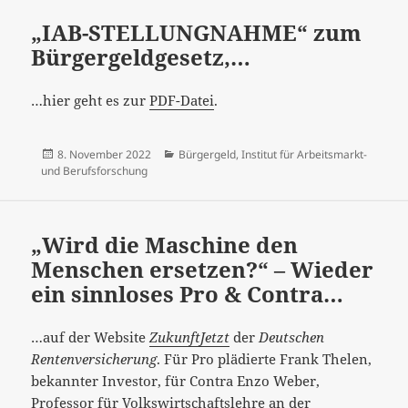
„IAB-STELLUNGNAHME“ zum
Bürgergeldgesetz,…
…hier geht es zur
PDF-Datei
.
Veröffentlicht
Kategorien
8. November 2022
Bürgergeld
,
Institut für Arbeitsmarkt-
am
und Berufsforschung
„Wird die Maschine den
Menschen ersetzen?“ – Wieder
ein sinnloses Pro & Contra…
…auf der Website
ZukunftJetzt
der
Deutschen
Rentenversicherung
. Für Pro plädierte Frank Thelen,
bekannter Investor, für Contra Enzo Weber,
Professor für Volkswirtschaftslehre an der