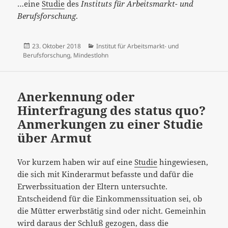
…eine
Studie
des
Instituts für Arbeitsmarkt- und
Berufsforschung
.
Veröffentlicht
Kategorien
23. Oktober 2018
Institut für Arbeitsmarkt- und
am
Berufsforschung
,
Mindestlohn
Anerkennung oder
Hinterfragung des status quo?
Anmerkungen zu einer Studie
über Armut
Vor kurzem haben wir auf eine
Studie
hingewiesen,
die sich mit Kinderarmut befasste und dafür die
Erwerbssituation der Eltern untersuchte.
Entscheidend für die Einkommenssituation sei, ob
die Mütter erwerbstätig sind oder nicht. Gemeinhin
wird daraus der Schluß gezogen, dass die