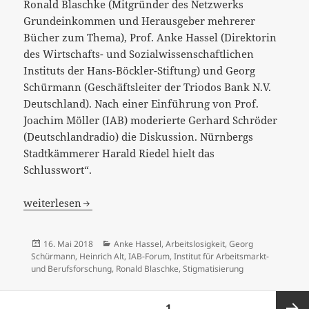
Ronald Blaschke (Mitgründer des Netzwerks
Grundeinkommen und Herausgeber mehrerer
Bücher zum Thema), Prof. Anke Hassel (Direktorin
des Wirtschafts- und Sozialwissenschaftlichen
Instituts der Hans-Böckler-Stiftung) und Georg
Schürmann (Geschäftsleiter der Triodos Bank N.V.
Deutschland). Nach einer Einführung von Prof.
Joachim Möller (IAB) moderierte Gerhard Schröder
(Deutschlandradio) die Diskussion. Nürnbergs
Stadtkämmerer Harald Riedel hielt das
Schlusswort“.
Nürnberger Gespräche: Bedingungsloses Grundeinkomme
weiterlesen
Veröffentlicht
Kategorien
16. Mai 2018
Anke Hassel
,
Arbeitslosigkeit
,
Georg
am
Schürmann
,
Heinrich Alt
,
IAB-Forum
,
Institut für Arbeitsmarkt-
und Berufsforschung
,
Ronald Blaschke
,
Stigmatisierung
Seitennummerierung
SEITE
1