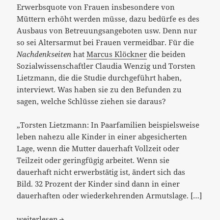
Erwerbsquote von Frauen insbesondere von
Müttern erhöht werden müsse, dazu bedürfe es des
Ausbaus von Betreuungsangeboten usw. Denn nur
so sei Altersarmut bei Frauen vermeidbar. Für die
Nachdenkseiten
hat
Marcus Klöckner
die beiden
Sozialwissenschaftler Claudia Wenzig und Torsten
Lietzmann, die die Studie durchgeführt haben,
interviewt. Was haben sie zu den Befunden zu
sagen, welche Schlüsse ziehen sie daraus?
„Torsten Lietzmann: In Paarfamilien beispielsweise
leben nahezu alle Kinder in einer abgesicherten
Lage, wenn die Mutter dauerhaft Vollzeit oder
Teilzeit oder geringfügig arbeitet. Wenn sie
dauerhaft nicht erwerbstätig ist, ändert sich das
Bild. 32 Prozent der Kinder sind dann in einer
dauerhaften oder wiederkehrenden Armutslage. […]
Anerkennung oder Hinterfragung des status quo? Anmer
weiterlesen