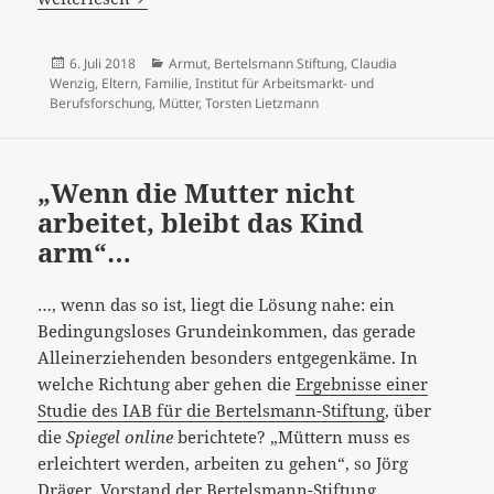
Veröffentlicht
Kategorien
6. Juli 2018
Armut
,
Bertelsmann Stiftung
,
Claudia
am
Wenzig
,
Eltern
,
Familie
,
Institut für Arbeitsmarkt- und
Berufsforschung
,
Mütter
,
Torsten Lietzmann
„Wenn die Mutter nicht
arbeitet, bleibt das Kind
arm“…
…, wenn das so ist, liegt die Lösung nahe: ein
Bedingungsloses Grundeinkommen, das gerade
Alleinerziehenden besonders entgegenkäme. In
welche Richtung aber gehen die
Ergebnisse einer
Studie des IAB für die Bertelsmann-Stiftung
, über
die
Spiegel online
berichtete? „Müttern muss es
erleichtert werden, arbeiten zu gehen“, so Jörg
Dräger, Vorstand der Bertelsmann-Stiftung.