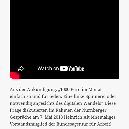
Aus der Ankündigung: „1000 Euro im Monat –
einfach so und für jeden. Eine linke Spinnerei oder
notwendig angesichts des digitalen Wandels? Diese
Frage diskutierten im Rahmen der Nürnberger
Gespräche am 7. Mai 2018 Heinrich Alt (ehemaliges
Vorstandsmitglied der Bundesagentur für Arbeit),