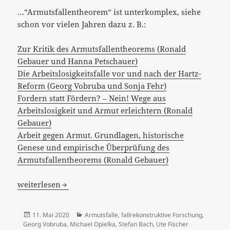
…“Armutsfallentheorem“ ist unterkomplex, siehe
schon vor vielen Jahren dazu z. B.:
Zur Kritik des Armutsfallentheorems (Ronald
Gebauer und Hanna Petschauer)
Die Arbeitslosigkeitsfalle vor und nach der Hartz-
Reform (Georg Vobruba und Sonja Fehr)
Fordern statt Fördern? – Nein! Wege aus
Arbeitslosigkeit und Armut erleichtern (Ronald
Gebauer)
Arbeit gegen Armut. Grundlagen, historische
Genese und empirische Überprüfung des
Armutsfallentheorems (Ronald Gebauer)
[:de]Entscheidende Frage: Weshalb wird überhaupt „gearb
weiterlesen
Veröffentlicht
Kategorien
11. Mai 2020
Armutsfalle
,
fallrekonstruktive Forschung
,
am
Georg Vobruba
,
Michael Opielka
,
Stefan Bach
,
Ute Fischer