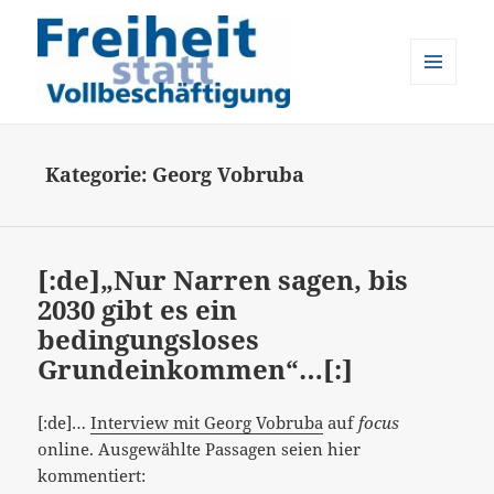
MENÜ
UND
Freiheit statt Vollbeschäftigung
WIDGETS
Kategorie:
Georg Vobruba
[:de]„Nur Narren sagen, bis
2030 gibt es ein
bedingungsloses
Grundeinkommen“…[:]
[:de]…
Interview mit Georg Vobruba
auf
focus
online. Ausgewählte Passagen seien hier
kommentiert: