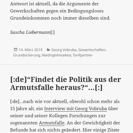
Antwort ist aktuell, da die Argumente der
Gewerkschaften gegen ein Bedingungsloses
Grundeinkommen noch immer dieselben sind.
Sascha Liebermann
[:]
Veröffentlicht
Kategorien
14. März 2019
Georg Vobruba
,
Gewerkschaften
,
am
Grundsicherung
,
Niedriglohnsektor
,
Tarifpartner
[:de]“Findet die Politik aus der
Armutsfalle heraus?“…[:]
[:de]…nach wie vor aktuell, obwohl schon mehr als
15 Jahre alt, ein
Interview mit Georg Vobruba
über
seiner und seiner Kollegen Forschungen zur
sogenannten
Armutsfalle
. An der Gewichtigkeit der
Befunde hat sich nichts geändert. Hier einige Zitate