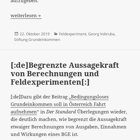
aufzugeben.
[:de]“Wäre ich Aktivist, wäre ich für kleine Reformen“ –
weiterlesen
Veröffentlicht
Kategorien
22. Oktober 2019
Feldexperiment
,
Georg Vobruba
,
am
Stiftung Grundeinkommen
[:de]Begrenzte Aussagekraft
von Berechnungen und
Feldexperimenten[:]
[:de]Dazu gibt der Beitrag
„Bedingungsloses
Grundeinkommen soll in Österreich Fahrt
aufnehmen
“ in
Der Standard
Überlegungen wieder,
die deutlich machen, wie begrenzt die Aussagekraft
etwaiger Berechnungen von Ausgaben, Einnahmen
und Wirkungen eines BGE ist.