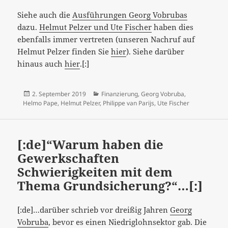
Siehe auch die
Ausführungen Georg Vobrubas
dazu.
Helmut Pelzer und Ute Fischer
haben dies
ebenfalls immer vertreten (unseren Nachruf auf
Helmut Pelzer finden Sie
hier
). Siehe darüber
hinaus auch
hier
.[:]
Veröffentlicht
Kategorien
2. September 2019
Finanzierung
,
Georg Vobruba
,
am
Helmo Pape
,
Helmut Pelzer
,
Philippe van Parijs
,
Ute Fischer
[:de]“Warum haben die
Gewerkschaften
Schwierigkeiten mit dem
Thema Grundsicherung?“…[:]
[:de]…darüber schrieb vor dreißig Jahren
Georg
Vobruba
, bevor es einen Niedriglohnsektor gab. Die