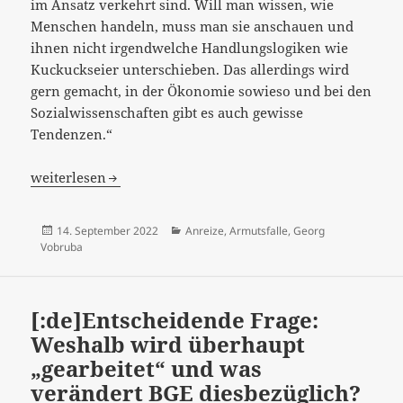
im Ansatz verkehrt sind. Will man wissen, wie
Menschen handeln, muss man sie anschauen und
ihnen nicht irgendwelche Handlungslogiken wie
Kuckuckseier unterschieben. Das allerdings wird
gern gemacht, in der Ökonomie sowieso und bei den
Sozialwissenschaften gibt es auch gewisse
Tendenzen.“
[:de]Worum geht es bei der „Armutsfalle“?[:]
weiterlesen
Veröffentlicht
Kategorien
14. September 2022
Anreize
,
Armutsfalle
,
Georg
am
Vobruba
[:de]Entscheidende Frage:
Weshalb wird überhaupt
„gearbeitet“ und was
verändert BGE diesbezüglich?