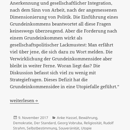
Anerkennung und gesellschaftlicher Integration,
nach dem Sinn von Arbeit, nach der angemessenen
Dimensionierung von Politik. Die Einführung eines
Grundeinkommens beantwortet all diese Fragen
keineswegs überzeugend. Aber die Forderung nach
einem Grundeinkommen wirkt als
gesellschaftspolitischer Lackmustest: Man erfährt
viel über jene, die sich dazu zu Wort melden. Die
Verwirklichung der Grundeinkommensidee aber
bleibt in weiter Ferne. Woran liegt das? Die
Diskussion befasst sich viel zu wenig mit
Strategiefragen. Dieses Defizit hat die
Grundeinkommensidee in eine Utopiefalle geführt.“
[:de]“Wer wissen will, ob und wie ein Grundeinkommen di
weiterlesen
Veröffentlicht
Kategorien
9. November 2017
Anke Hassel
,
Bewährung
,
am
Demokratie
,
Der Standard
,
Georg Vobruba
,
Religiosität
,
Rudolf
Strahm
,
Selbstbestimmung
,
Souveränität
,
Utopie