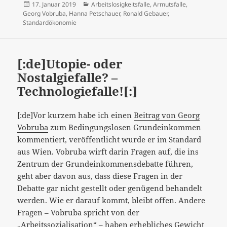
Veröffentlicht
Kategorien
17. Januar 2019
Arbeitslosigkeitsfalle
,
Armutsfalle
,
am
Georg Vobruba
,
Hanna Petschauer
,
Ronald Gebauer
,
Standardökonomie
[:de]Utopie- oder
Nostalgiefalle? –
Technologiefalle![:]
[:de]Vor kurzem habe ich einen
Beitrag von Georg
Vobruba
zum Bedingungslosen Grundeinkommen
kommentiert, veröffentlicht wurde er im Standard
aus Wien. Vobruba wirft darin Fragen auf, die ins
Zentrum der Grundeinkommensdebatte führen,
geht aber davon aus, dass diese Fragen in der
Debatte gar nicht gestellt oder genügend behandelt
werden. Wie er darauf kommt, bleibt offen. Andere
Fragen – Vobruba spricht von der
„Arbeitssozialisation“ – haben erhebliches Gewicht