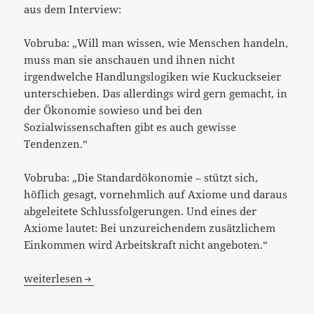
aus dem Interview:
Vobruba: „Will man wissen, wie Menschen handeln,
muss man sie anschauen und ihnen nicht
irgendwelche Handlungslogiken wie Kuckuckseier
unterschieben. Das allerdings wird gern gemacht, in
der Ökonomie sowieso und bei den
Sozialwissenschaften gibt es auch gewisse
Tendenzen.“
Vobruba: „Die Standardökonomie – stützt sich,
höflich gesagt, vornehmlich auf Axiome und daraus
abgeleitete Schlussfolgerungen. Und eines der
Axiome lautet: Bei unzureichendem zusätzlichem
Einkommen wird Arbeitskraft nicht angeboten.“
[:de]“Findet die Politik aus der Armutsfalle heraus?“…[:]
weiterlesen