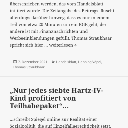
überschrieben werden, das vom Handelsblatt
initiiert wurde. Die Zeitangabe des Beitrags täuscht
allerdings darüber hinweg, dass es nur in einem
Teil von etwa 20 Minuten um ein BGE geht, der
andere ist mit Finanznachrichten und
Werbeeinblendungen gefüllt. Thomas Straubhaar
“Warum
spricht sich hier …
weiterlesen
wir
(k)ein
Veröffentlicht
Kategorien
7. Dezember 2021
Handelsblatt
,
Henning Vöpel
,
bedingungsloses
am
Thomas Straubhaar
Grundeinkommen
brauchen“
–
„Nur jedes siebte Hartz-IV-
Einwände
Kind profitiert von
oder
Teilhabepaket“…
Vorwände?
…schreibt Spiegel online zur Realität einer
Sozialpolitik, die auf Einzelfallgerechtigkeit setzt,