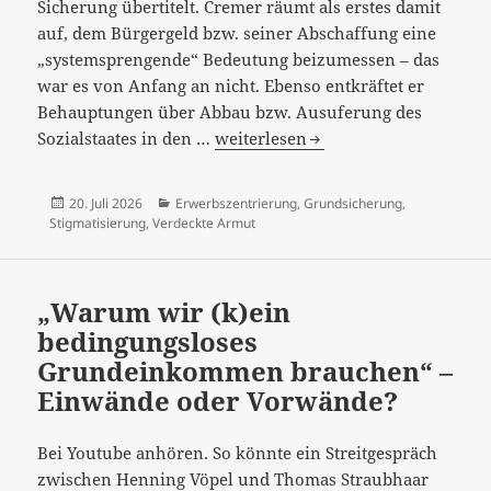
Sicherung übertitelt. Cremer räumt als erstes damit
auf, dem Bürgergeld bzw. seiner Abschaffung eine
„systemsprengende“ Bedeutung beizumessen – das
war es von Anfang an nicht. Ebenso entkräftet er
Behauptungen über Abbau bzw. Ausuferung des
„Die
Sozialstaates in den …
weiterlesen
Erzählung
vom
Veröffentlicht
Kategorien
20. Juli 2026
Erwerbszentrierung
,
Grundsicherung
,
Sozialabbau
am
Stigmatisierung
,
Verdeckte Armut
entbehrt
jeder
Grundlage“…
„Warum wir (k)ein
bedingungsloses
Grundeinkommen brauchen“ –
Einwände oder Vorwände?
Bei Youtube anhören. So könnte ein Streitgespräch
zwischen Henning Vöpel und Thomas Straubhaar