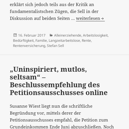
erklärt sich jedoch teils aus der Kritik an
fundamentalistschen Zügen, die Sell in der
„Heilserwartung“,
Diskussion auf beiden Seiten …
weiterlesen
„sozialpolitische
Widerstände“
Veröffentlicht
Kategorien
16. Februar 2017
Alleinerziehende
,
Arbeitslosigkeit
,
–
am
Bedürftigkeit
,
Familie
,
Langzeitarbeitslose
,
Rente
,
und
Rentenversicherung
,
Stefan Sell
blinde
Flecken
„Uninspiriert, mutlos,
seltsam“ –
Beschlussempfehlung des
Petitionsausschusses online
Susanne Wiest liegt nun die schriftliche
Begründung vor, mittels derer der
Petitionsausschusses empfahl, die Petition zum
Grundeinkommen Ende Juni abzuschließen. Noch