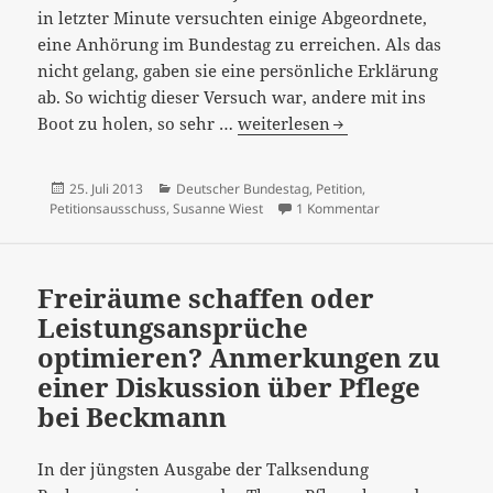
in letzter Minute versuchten einige Abgeordnete,
eine Anhörung im Bundestag zu erreichen. Als das
nicht gelang, gaben sie eine persönliche Erklärung
ab. So wichtig dieser Versuch war, andere mit ins
„Uninspiriert,
Boot zu holen, so sehr …
weiterlesen
mutlos,
seltsam“
Veröffentlicht
Kategorien
25. Juli 2013
Deutscher Bundestag
,
Petition
,
–
am
zu „Uninspiriert, 
Petitionsausschuss
,
Susanne Wiest
1 Kommentar
Beschlussempfehlung
des
Petitionsausschusses
Freiräume schaffen oder
online
Leistungsansprüche
optimieren? Anmerkungen zu
einer Diskussion über Pflege
bei Beckmann
In der jüngsten Ausgabe der Talksendung