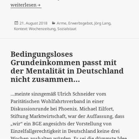
gegen
weiterlesen
Arme“…
Veröffentlicht
Kategorien
21. August 2018
Arme
,
Erwerbsgebot
,
Jörg Lang
,
am
Kontext: Wochenzeitung
,
Sozialstaat
Bedingungsloses
Grundeinkommen passt mit
der Mentalität in Deutschland
nicht zusammen…
…meinte sinngemäß Ulrich Schneider vom
Paritätischen Wohlfahrtsverband in einer
Diskussionrunde bei Phoenix. Michael Eilfort,
Stiftung Marktwirtschaft, war der Auffassung, dass
„wir“ ein BGE angesichts der Vorstellung von
Einzelfallgerechtigkeit in Deutschland keine drei
Wochen aushalten würden. Es sei die dümmste Idee,