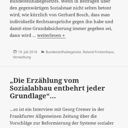
Bundesteilhabegesetzes. Wenn in Beiträgen über
den gegenwärtigen Sozialstaat nicht selten betont
wird, wie kürzlich von Gerhard Bosch, dass man
individuelle Rechtsansprüche gegen ihn habe und
damit eine Grundabsicherung immer gegeben sei,
“Warten
dann wird …
weiterlesen
auf
die
Veröffentlicht
Kategorien
19. Juli 2018
Bundesteilhabegesetz
,
Roland Frickenhaus
,
Ungleichheit“
am
Verwaltung
–
auch
eine
„Die Erzählung vom
Seite
Sozialabbau entbehrt jeder
der
Grundlage“…
Einzelfallgerechtigkeit…
…so ist ein Interview mit Georg Cremer in der
Frankfurter Allgemeinen Zeitung über die
Vorschläge zur Reformierung der Systeme sozialer