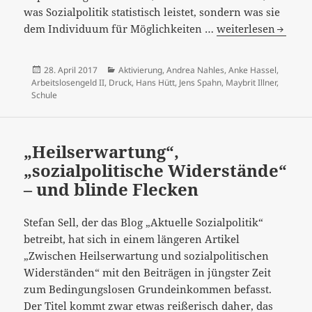
was Sozialpolitik statistisch leistet, sondern was sie
“Einzelfälle
dem Individuum für Möglichkeiten …
weiterlesen
im
Mahlwerk
Veröffentlicht
Kategorien
28. April 2017
Aktivierung
,
Andrea Nahles
,
Anke Hassel
,
der
am
Arbeitslosengeld II
,
Druck
,
Hans Hütt
,
Jens Spahn
,
Maybrit Illner
,
Gesetze“…
Schule
„Heilserwartung“,
„sozialpolitische Widerstände“
– und blinde Flecken
Stefan Sell, der das Blog „Aktuelle Sozialpolitik“
betreibt, hat sich in einem längeren Artikel
„Zwischen Heilserwartung und sozialpolitischen
Widerständen“ mit den Beiträgen in jüngster Zeit
zum Bedingungslosen Grundeinkommen befasst.
Der Titel kommt zwar etwas reißerisch daher, das