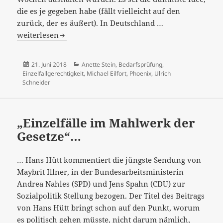
die es je gegeben habe (fällt vielleicht auf den
Bedingungslose
zurück, der es äußert). In Deutschland …
Grundeinkomm
weiterlesen
passt
mit
Veröffentlicht
Kategorien
21. Juni 2018
Anette Stein
,
Bedarfsprüfung
,
der
am
Einzelfallgerechtigkeit
,
Michael Eilfort
,
Phoenix
,
Ulrich
Mentalität
Schneider
in
Deutschland
nicht
„Einzelfälle im Mahlwerk der
zusammen…
Gesetze“…
… Hans Hütt kommentiert die jüngste Sendung von
Maybrit Illner, in der Bundesarbeitsministerin
Andrea Nahles (SPD) und Jens Spahn (CDU) zur
Sozialpolitik Stellung bezogen. Der Titel des Beitrags
von Hans Hütt bringt schon auf den Punkt, worum
es politisch gehen müsste, nicht darum nämlich,