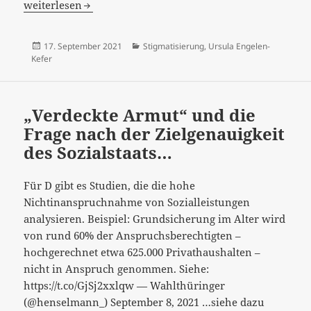
riesiges
weiterlesen
Problem
ist
Veröffentlicht
Kategorien
17. September 2021
Stigmatisierung
,
Ursula Engelen-
die
am
Kefer
sogenannte
verschämte
oder
„Verdeckte Armut“ und die
auch
Frage nach der Zielgenauigkeit
verdeckte
des Sozialstaats…
Armut“…
Für D gibt es Studien, die die hohe
Nichtinanspruchnahme von Sozialleistungen
analysieren. Beispiel: Grundsicherung im Alter wird
von rund 60% der Anspruchsberechtigten –
hochgerechnet etwa 625.000 Privathaushalten –
nicht in Anspruch genommen. Siehe:
https://t.co/GjSj2xxlqw — Wahlthüringer
(@henselmann_) September 8, 2021 …siehe dazu