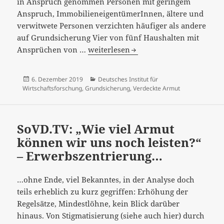
in Anspruch genommen Personen mit geringem
Anspruch, ImmobilieneigentümerInnen, ältere und
verwitwete Personen verzichten häufiger als andere
auf Grundsicherung Vier von fünf Haushalten mit
“Starke
Ansprüchen von …
weiterlesen
Nichtinanspruchnahme
von
Veröffentlicht
Kategorien
6. Dezember 2019
Deutsches Institut für
Grundsicherung
am
Wirtschaftsforschung
,
Grundsicherung
,
Verdeckte Armut
deutet
auf
hohe
SoVD.TV: „Wie viel Armut
verdeckte
können wir uns noch leisten?“
Altersarmut“…
– Erwerbszentrierung…
…ohne Ende, viel Bekanntes, in der Analyse doch
teils erheblich zu kurz gegriffen: Erhöhung der
Regelsätze, Mindestlöhne, kein Blick darüber
hinaus. Von Stigmatisierung (siehe auch hier) durch