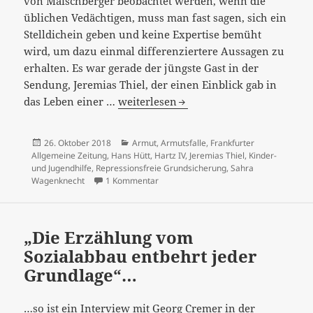
von Maischberger beobachtet werden, wenn die
üblichen Vedächtigen, muss man fast sagen, sich ein
Stelldichein geben und keine Expertise bemüht
wird, um dazu einmal differenziertere Aussagen zu
erhalten. Es war gerade der jüngste Gast in der
Sendung, Jeremias Thiel, der einen Einblick gab in
Beharrlichkeit
das Leben einer …
weiterlesen
von
Mythen
Veröffentlicht
Kategorien
26. Oktober 2018
Armut
,
Armutsfalle
,
Frankfurter
und
am
Allgemeine Zeitung
,
Hans Hütt
,
Hartz IV
,
Jeremias Thiel
,
Kinder-
ein
und Jugendhilfe
,
Repressionsfreie Grundsicherung
,
Sahra
zu Beharrlichkeit von Mythen und ein v
Wagenknecht
1 Kommentar
vereinfachender
Blick
auf
„Die Erzählung vom
Armut…
Sozialabbau entbehrt jeder
Grundlage“…
…so ist ein Interview mit Georg Cremer in der