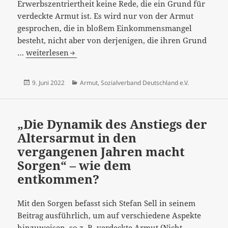
Erwerbszentriertheit keine Rede, die ein Grund für
verdeckte Armut ist. Es wird nur von der Armut
gesprochen, die in bloßem Einkommensmangel
besteht, nicht aber von derjenigen, die ihren Grund
SoVD.TV:
…
weiterlesen
„Wie
viel
Veröffentlicht
Kategorien
9. Juni 2022
Armut
,
Sozialverband Deutschland e.V.
Armut
am
können
wir
„Die Dynamik des Anstiegs der
uns
Altersarmut in den
noch
vergangenen Jahren macht
leisten?“
Sorgen“ – wie dem
–
Erwerbszentrierung…
entkommen?
Mit den Sorgen befasst sich Stefan Sell in seinem
Beitrag ausführlich, um auf verschiedene Aspekte
hinzuweisen, so z. B. verdeckte Armut (Nicht-