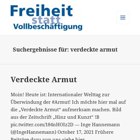
MENÜ
UND
Freiheit statt Vollbeschäftigung
WIDGETS
Suchergebnisse für: verdeckte armut
Verdeckte Armut
Moin! Heute ist: Internationaler Welttag zur
Überwindung der #Armut! Ich möchte hier mal auf
die „Verdeckte Armut“ aufmerksam machen. Bild
aus der Zeitschrift „Hinz und Kunzt“ !B
pic.twitter.com/184nHOIz2D — Inge Hannemann
(@IngeHannemann) October 17, 2021 Frühere
Beiträge dazu von uns siehe hier.