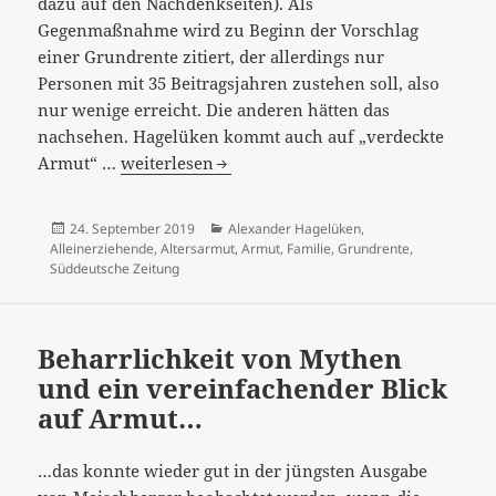
dazu auf den Nachdenkseiten). Als
Gegenmaßnahme wird zu Beginn der Vorschlag
einer Grundrente zitiert, der allerdings nur
Personen mit 35 Beitragsjahren zustehen soll, also
nur wenige erreicht. Die anderen hätten das
nachsehen. Hagelüken kommt auch auf „verdeckte
“Die
Armut“ …
weiterlesen
Altersarmut
kommt“
Veröffentlicht
Kategorien
24. September 2019
Alexander Hagelüken
,
–
am
Alleinerziehende
,
Altersarmut
,
Armut
,
Familie
,
Grundrente
,
und
Süddeutsche Zeitung
immer
dieselben
Empfehlungen…
Beharrlichkeit von Mythen
und ein vereinfachender Blick
auf Armut…
…das konnte wieder gut in der jüngsten Ausgabe