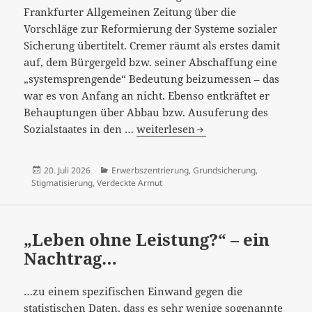
Frankfurter Allgemeinen Zeitung über die
Vorschläge zur Reformierung der Systeme sozialer
Sicherung übertitelt. Cremer räumt als erstes damit
auf, dem Bürgergeld bzw. seiner Abschaffung eine
„systemsprengende“ Bedeutung beizumessen – das
war es von Anfang an nicht. Ebenso entkräftet er
Behauptungen über Abbau bzw. Ausuferung des
„Die
Sozialstaates in den …
weiterlesen
Erzählung
vom
Veröffentlicht
Kategorien
20. Juli 2026
Erwerbszentrierung
,
Grundsicherung
,
Sozialabbau
am
Stigmatisierung
,
Verdeckte Armut
entbehrt
jeder
Grundlage“…
„Leben ohne Leistung?“ – ein
Nachtrag…
…zu einem spezifischen Einwand gegen die
statistischen Daten, dass es sehr wenige sogenannte