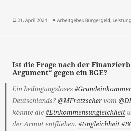
Veröffentlicht
Kategorien
21. April 2024
Arbeitgeber
,
Bürgergeld
,
Leistun
am
Ist die Frage nach der Finanzierb
Argument“ gegen ein BGE?
Ein bedingungsloses
#Grundeinkomme
Deutschlands?
@MFratzscher
vom
@DI
könnte die
#Einkommensungleichheit
u
der Armut entfliehen.
#Ungleichheit
#B