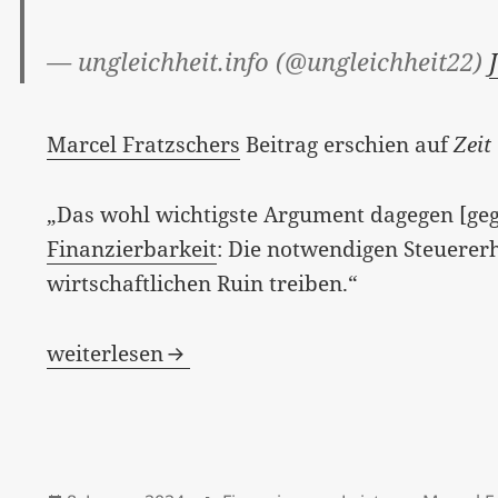
— ungleichheit.info (@ungleichheit22)
Marcel Fratzschers
Beitrag erschien auf
Zeit
„Das wohl wichtigste Argument dagegen [gege
Finanzierbarkeit
: Die notwendigen Steuere
wirtschaftlichen Ruin treiben.“
Ist die Frage nach der Finanzierbarkeit das
weiterlesen