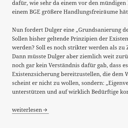
dafür, wie sehr da einem vor den mündigen 
einem BGE größere Handlungsfreiräume hät
Nun fordert Dulger eine „Grundsanierung de
Sollen bisher geltende Prinzipien der Exist
werden? Soll es noch strikter werden als zu
Dann müsste Dulger aber ziemlich weit zurückg
noch gar kein Verständnis dafür gab, dass es 
Existenzsicherung bereitzustellen, die dem 
scheint er nicht zu wollen, sondern: „Eigenv
unterstützen und auf wirklich Bedürftige ko
„Jemand, der arbeitet, muss deutlich mehr h
weiterlesen