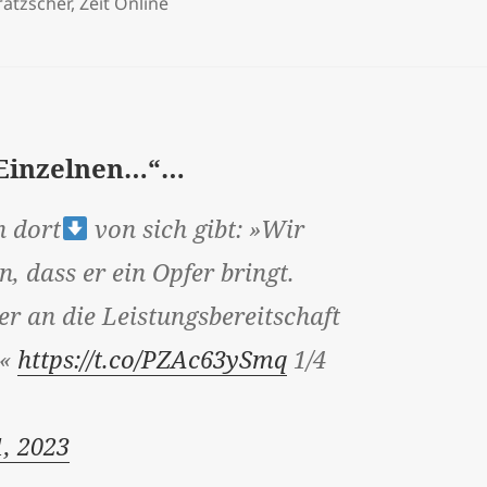
ratzscher
,
Zeit Online
 Einzelnen…“…
 dort
von sich gibt: »Wir
 dass er ein Opfer bringt.
r an die Leistungsbereitschaft
…«
https://t.co/PZAc63ySmq
1/4
, 2023