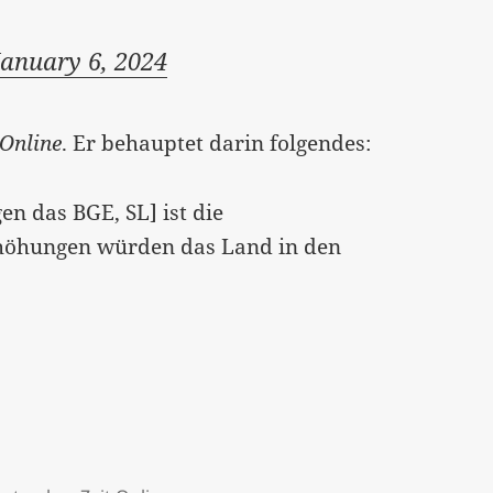
January 6, 2024
 Online
. Er behauptet darin folgendes:
n das BGE, SL] ist die
rhöhungen würden das Land in den
 „wichtigste Argument“ gegen ein BGE?