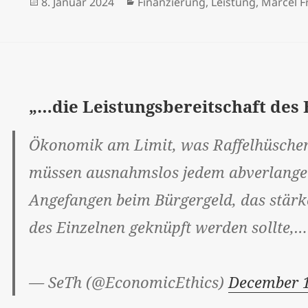
Veröffentlicht
Kategorien
8. Januar 2024
Finanzierung
,
Leistung
,
Marcel F
am
„…die Leistungsbereitschaft des
Ökonomik am Limit, was Raffelhüschen
müssen ausnahmslos jedem abverlangen,
Angefangen beim Bürgergeld, das stärke
des Einzelnen geknüpft werden sollte,
— SeTh (@EconomicEthics)
December 1