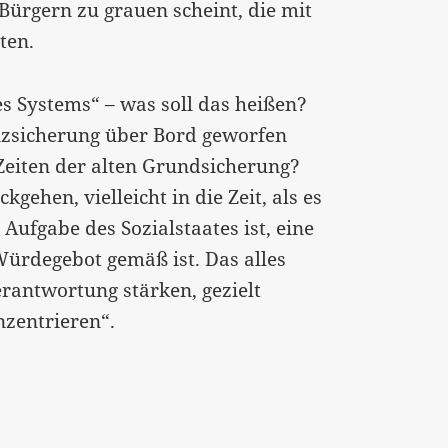
Bürgern zu grauen scheint, die mit
ten.
s Systems“ – was soll das heißen?
enzsicherung über Bord geworfen
 Zeiten der alten Grundsicherung?
ehen, vielleicht in die Zeit, als es
Aufgabe des Sozialstaates ist, eine
Würdegebot gemäß ist. Das alles
erantwortung stärken, gezielt
nzentrieren“.
aben als jemand, der nicht arbeitet“…