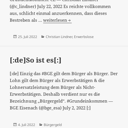
(@c_lindner) July 22, 2022 Es reichte vollkommen
aus, schlicht einmal anzuerkennen, dass dieses
[:de]“Respekt
Bestreben als …
weiterlesen
zollen“?
[:]
Veröffentlicht
Kategorien
25. Juli 2022
Christian Lindner
,
Erwerbslose
am
[:de]So ist es[:]
[:de] Einzig das #BGE gilt dem Bürger als Bürger. Der
Lohn gilt dem Bürger als Erwerbstätigen & die
Lohnersatzleistung dem Bürger als Nicht-
Erwerbstätigen. Deshalb verdient nur es die
Bezeichnung „Bürgergeld“. #Grundeinkommen —
BGE Eisenach (@bge_esa) July 2, 2022 [:]
Veröffentlicht
Kategorien
4. Juli 2022
Bürgergeld