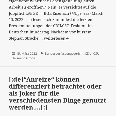
eigenverantwortliche Lebensgestaltung durch
Arbeit zu eröffnen.“ Nein, es verzichtet auf die
Jobpflicht.#BGE — BGE Eisenach (@bge_esa) March
15, 2022 …so lesen sich zumindest die letzten
Pressemitteilungen der CDU/CSU-Fraktion im
Deutschen Bundestag. Nachdem vor kurzem
[:de]Es
Stephan Stracke …
weiterlesen
scheint
ans
Veröffentlicht
Kategorien
15. März 2022
Bundesverfassungsgericht
,
CDU
,
CSU
,
Eingemachte
am
Hermann Gröhe
zu
gehen,
…
[:de]“Anreize“ können
[:]
differenziert betrachtet oder
als Joker für die
verschiedensten Dinge genutzt
werden,…[:]