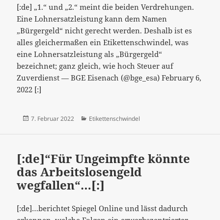
[:de] „1.“ und „2.“ meint die beiden Verdrehungen.
genutzt
Eine Lohnersatzleistung kann dem Namen
werden,
„Bürgergeld“ nicht gerecht werden. Deshalb ist es
…
alles gleichermaßen ein Etikettenschwindel, was
[:]
eine Lohnersatzleistung als „Bürgergeld“
bezeichnet; ganz gleich, wie hoch Steuer auf
Zuverdienst — BGE Eisenach (@bge_esa) February 6,
2022 [:]
Veröffentlicht
Kategorien
7. Februar 2022
Etikettenschwindel
am
[:de]“Für Ungeimpfte könnte
das Arbeitslosengeld
wegfallen“…[:]
[:de]…berichtet Spiegel Online und lässt dadurch
erkennen, welche Folgen ein erwerbszentrierter