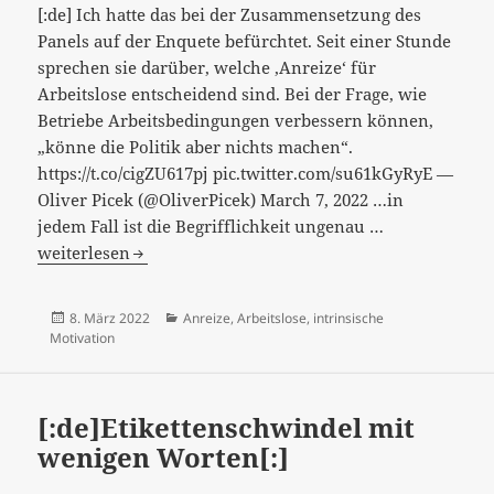
[:de] Ich hatte das bei der Zusammensetzung des
Panels auf der Enquete befürchtet. Seit einer Stunde
sprechen sie darüber, welche ‚Anreize‘ für
Arbeitslose entscheidend sind. Bei der Frage, wie
Betriebe Arbeitsbedingungen verbessern können,
„könne die Politik aber nichts machen“.
https://t.co/cigZU617pj pic.twitter.com/su61kGyRyE —
Oliver Picek (@OliverPicek) March 7, 2022 …in
[:de]“Anreize
jedem Fall ist die Begrifflichkeit ungenau …
können
weiterlesen
differenziert
betrachtet
Veröffentlicht
Kategorien
8. März 2022
Anreize
,
Arbeitslose
,
intrinsische
oder
am
Motivation
als
Joker
für
[:de]Etikettenschwindel mit
die
wenigen Worten[:]
verschiedens
Dinge