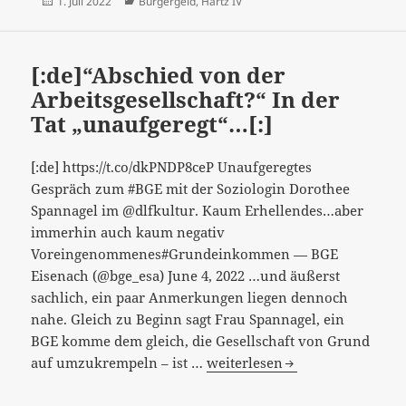
Veröffentlicht
Kategorien
1. Juli 2022
Bürgergeld
,
Hartz IV
oder
am
Existenzsicherung
ohne
[:de]“Abschied von der
Vorbehalt?…
Arbeitsgesellschaft?“ In der
[:]
Tat „unaufgeregt“…[:]
[:de] https://t.co/dkPNDP8ceP Unaufgeregtes
Gespräch zum #BGE mit der Soziologin Dorothee
Spannagel im @dlfkultur. Kaum Erhellendes…aber
immerhin auch kaum negativ
Voreingenommenes#Grundeinkommen — BGE
Eisenach (@bge_esa) June 4, 2022 …und äußerst
sachlich, ein paar Anmerkungen liegen dennoch
nahe. Gleich zu Beginn sagt Frau Spannagel, ein
BGE komme dem gleich, die Gesellschaft von Grund
[:de]“Abschied
auf umzukrempeln – ist …
weiterlesen
von
der