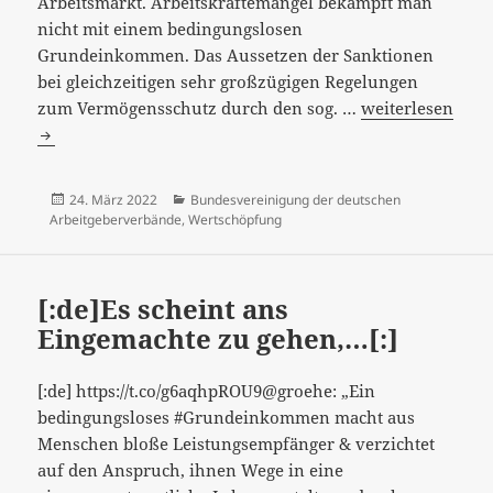
Arbeitsmarkt. Arbeitskräftemangel bekämpft man
nicht mit einem bedingungslosen
Grundeinkommen. Das Aussetzen der Sanktionen
bei gleichzeitigen sehr großzügigen Regelungen
[:de]“Arbeitskrä
zum Vermögensschutz durch den sog. …
weiterlesen
bekämpft
man
nicht
Veröffentlicht
Kategorien
24. März 2022
Bundesvereinigung der deutschen
mit
am
Arbeitgeberverbände
,
Wertschöpfung
einem
bedingungslose
Grundeinkomm
[:de]Es scheint ans
–
Eingemachte zu gehen,…[:]
Unternehmen
als
[:de] https://t.co/g6aqhpROU9@groehe: „Ein
Erziehungsansta
bedingungsloses #Grundeinkommen macht aus
[:]
Menschen bloße Leistungsempfänger & verzichtet
auf den Anspruch, ihnen Wege in eine