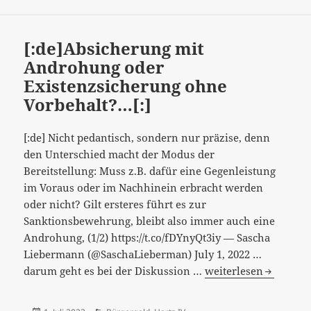
am
[:de]Absicherung mit
Androhung oder
Existenzsicherung ohne
Vorbehalt?…[:]
[:de] Nicht pedantisch, sondern nur präzise, denn
den Unterschied macht der Modus der
Bereitstellung: Muss z.B. dafür eine Gegenleistung
im Voraus oder im Nachhinein erbracht werden
oder nicht? Gilt ersteres führt es zur
Sanktionsbewehrung, bleibt also immer auch eine
Androhung, (1/2) https://t.co/fDYnyQt3iy — Sascha
Liebermann (@SaschaLieberman) July 1, 2022 …
[:de]Absicherung
darum geht es bei der Diskussion …
weiterlesen
mit
Androhung