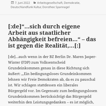
Veröffentlicht
Kategorien
7. Juni 2022
Arbeitsgesellschaft
,
Demokratie
,
Arbeitsgesellschaft?“
am
Deutschlandfunk Kultur
,
Dorothee Spannagel
In
der
Tat
[:de]“…sich durch eigene
„unaufgeregt“…
Arbeit aus staatlicher
[:]
Abhängigkeit befreien…“ – das
ist gegen die Realität,…[:]
[:de]…auch wenn in der BZ Berlin Dr. Maren Jasper-
Winter (FDP) zum Volksentscheid
Grundeinkommen genau in diese Richtung sich
äußert: „‚Ein bedingungsloses Grundeinkommen
lehnen wir Freie Demokraten ab, da es zu pauschal
ist. Wir schlagen stattdessen ein liberales
Bürgergeld vor. Im Gegensatz zum bedingungslosen
Grundeinkommen berücksichtigt das Bürgergeld
weiterhin den Leistungsgedanken – es ist möglich,