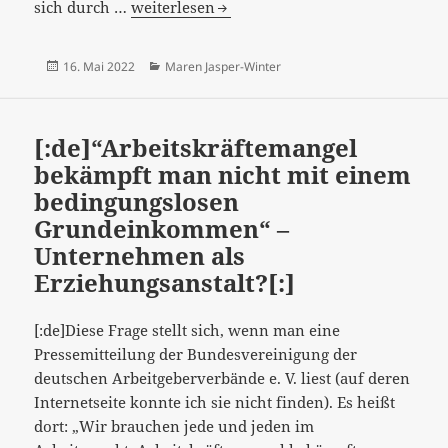
[:de]“…
sich durch …
weiterlesen
sich
durch
Veröffentlicht
Kategorien
16. Mai 2022
Maren Jasper-Winter
eigene
am
Arbeit
aus
[:de]“Arbeitskräftemangel
staatlicher
bekämpft man nicht mit einem
Abhängigkeit
bedingungslosen
befreien…“
Grundeinkommen“ –
–
das
Unternehmen als
ist
Erziehungsanstalt?[:]
gegen
die
[:de]Diese Frage stellt sich, wenn man eine
Realität,
Pressemitteilung der Bundesvereinigung der
…
deutschen Arbeitgeberverbände e. V. liest (auf deren
[:]
Internetseite konnte ich sie nicht finden). Es heißt
dort: „Wir brauchen jede und jeden im