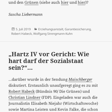
und den
Grünen
(siehe auch
hier
und
hier
)?
Sascha Liebermann
Veröffentlicht
Kategorien
5. Juli 2019
Erziehungsanstalt
,
Garantiesicherung
,
am
Robert Habeck
,
Wolfgang Strengmann-Kuhn
„Hartz IV vor Gericht: Wie
hart darf der Sozialstaat
sein?“…
…darüber wurde in der Sendung
Maischberger
diskutiert. Erstaunlich unaufgeregt ging es zu mit
Robert Habeck
(Bündnis 90/ Die Grünen) und
Christian Lindner
(FDP). Eingeladen war auch die
Journalistin Elisabeth Niejahr (Wirtschaftswoche)
sowie Martina Leisten und Kevin Falke, die schon