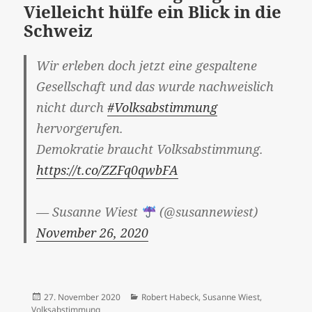
Vielleicht hülfe ein Blick in die
Schweiz
Wir erleben doch jetzt eine gespaltene
Gesellschaft und das wurde nachweislich
nicht durch
#Volksabstimmung
hervorgerufen.
Demokratie braucht Volksabstimmung.
https://t.co/ZZFq0qwbFA
— Susanne Wiest
(@susannewiest)
November 26, 2020
Veröffentlicht
Kategorien
27. November 2020
Robert Habeck
,
Susanne Wiest
,
am
Volksabstimmung