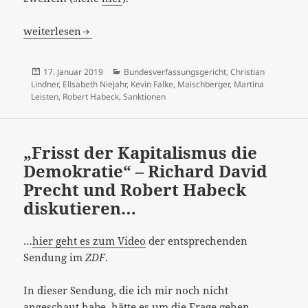
„Hartz IV vor Gericht: Wie hart darf der Sozialstaat sein?
weiterlesen
Veröffentlicht
Kategorien
17. Januar 2019
Bundesverfassungsgericht
,
Christian
am
Lindner
,
Elisabeth Niejahr
,
Kevin Falke
,
Maischberger
,
Martina
Leisten
,
Robert Habeck
,
Sanktionen
„Frisst der Kapitalismus die
Demokratie“ – Richard David
Precht und Robert Habeck
diskutieren…
…
hier geht es zum Video
der entsprechenden
Sendung im
ZDF
.
In dieser Sendung, die ich mir noch nicht
angeschaut habe, hätte es um die Frage gehen