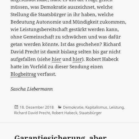
müssen, was Demokratie auszeichnet, welche
Stellung die Staatsbürger in ihr haben, welche
Bedeutung Autonomie und Mündigkeit zukommen,
wie Leistungsbereitschaft gestärkt werden kann,
ohne Gemeinschaft zu schwächen und was dafür
getan werden könnte. Ist das geschehen? Richard
David Precht ist damit bislang selten bis gar nicht
aufgefallen (siehe
hier
und
hier
). Robert Habeck
hatte im Vorfeld zu dieser Sendung einen
Blogbeitrag
verfasst.
Sascha Liebermann
Veröffentlicht
Kategorien
18. Dezember 2018
Demokratie
,
Kapitalismus
,
Leistung
,
am
Richard David Precht
,
Robert Habeck
,
Staatsbürger
„Garantiesicherung, aber