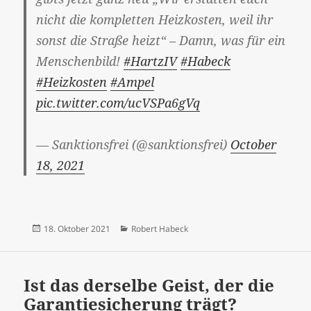
nicht die kompletten Heizkosten, weil ihr
sonst die Straße heizt“ – Damn, was für ein
Menschenbild!
#HartzIV
#Habeck
#Heizkosten
#Ampel
pic.twitter.com/ucVSPa6gVq
— Sanktionsfrei (@sanktionsfrei)
October
18, 2021
Veröffentlicht
Kategorien
18. Oktober 2021
Robert Habeck
am
Ist das derselbe Geist, der die
Garantiesicherung trägt?