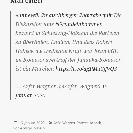
Märchen“
#annewill
#maischberger
#hartaberfair
Die
Diskussion ums
#Grundeinkommen
beginnt in Schleswig-Holstein die Parteien
zu überholen. Endlich. Und dass Robert
Habeck die treibende Kraft war beim bGE
im Koalitionsvertrag der Jamaika-Koalition
ist ein Märchen
https://t.co/agPMxSgVQ3
— Arfst Wagner (@Arfst_Wagner)
15.
Januar 2020
Veröffentlicht
Kategorien
16. Januar 2020
Arfst Wagner
,
Robert Habeck
,
am
Schleswig-Holstein