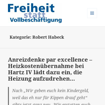
MENÜ
UND
Freiheit statt Vollbeschäftigung
WIDGETS
Kategorie:
Robert Habeck
Anreizdenke par excellence –
Heizkostenübernahme bei
Hartz IV lädt dazu ein, die
Heizung aufzudrehen…
Nach „Wir geben euch kein Kindergeld,
weil das eh nur für Kippen drauf geht“
gibts jetzt ganz neu „Wir erstatten euch