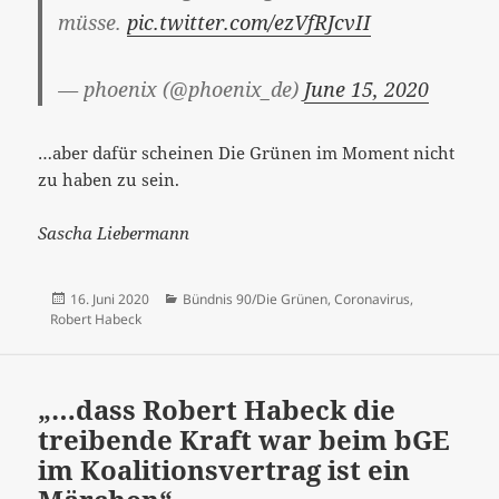
müsse.
pic.twitter.com/ezVfRJcvII
— phoenix (@phoenix_de)
June 15, 2020
…aber dafür scheinen Die Grünen im Moment nicht
zu haben zu sein.
Sascha Liebermann
Veröffentlicht
Kategorien
16. Juni 2020
Bündnis 90/Die Grünen
,
Coronavirus
,
am
Robert Habeck
„…dass Robert Habeck die
treibende Kraft war beim bGE
im Koalitionsvertrag ist ein